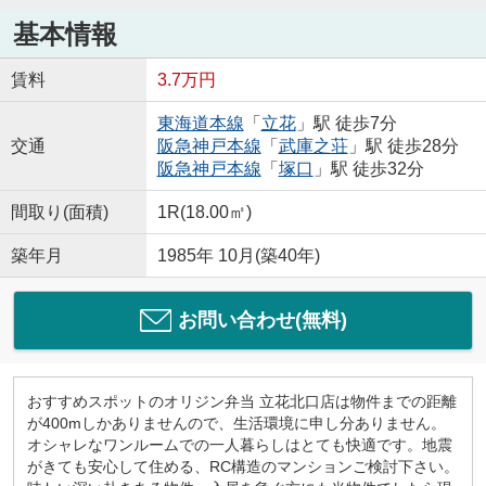
基本情報
賃料
3.7万円
東海道本線
「
立花
」駅 徒歩7分
交通
阪急神戸本線
「
武庫之荘
」駅 徒歩28分
阪急神戸本線
「
塚口
」駅 徒歩32分
間取り(面積)
1R(18.00㎡)
築年月
1985年 10月(築40年)
お問い合わせ(無料)
おすすめスポットのオリジン弁当 立花北口店は物件までの距離
が400mしかありませんので、生活環境に申し分ありません。
オシャレなワンルームでの一人暮らしはとても快適です。地震
がきても安心して住める、RC構造のマンションご検討下さい。