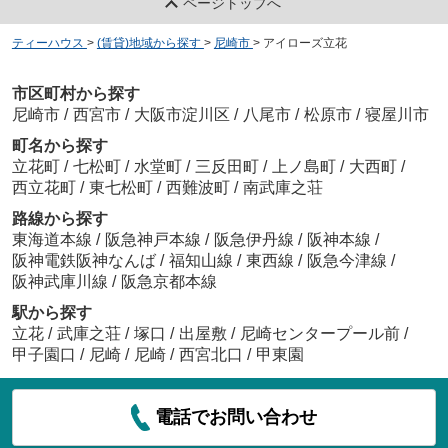
ページトップへ
ティーハウス
>
(賃貸)地域から探す
>
尼崎市
>
アイローズ立花
市区町村から探す
尼崎市
/
西宮市
/
大阪市淀川区
/
八尾市
/
松原市
/
寝屋川市
町名から探す
立花町
/
七松町
/
水堂町
/
三反田町
/
上ノ島町
/
大西町
/
西立花町
/
東七松町
/
西難波町
/
南武庫之荘
路線から探す
東海道本線
/
阪急神戸本線
/
阪急伊丹線
/
阪神本線
/
阪神電鉄阪神なんば
/
福知山線
/
東西線
/
阪急今津線
/
阪神武庫川線
/
阪急京都本線
駅から探す
立花
/
武庫之荘
/
塚口
/
出屋敷
/
尼崎センタープール前
/
甲子園口
/
尼崎
/
尼崎
/
西宮北口
/
甲東園
電話でお問い合わせ