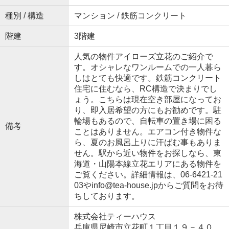
種別 / 構造
マンション / 鉄筋コンクリート
階建
3階建
人気の物件アイローズ立花のご紹介で
す。オシャレなワンルームでの一人暮ら
しはとても快適です。鉄筋コンクリート
住宅に住むなら、RC構造で決まりでし
ょう。こちらは現在空き部屋になってお
り、即入居希望の方にもお勧めです。駐
輪場もあるので、自転車の置き場に困る
備考
ことはありません。エアコン付き物件な
ら、夏のお風呂上りに汗ばむ事もありま
せん。駅から近い物件をお探しなら、東
海道・山陽本線立花エリアにある物件を
ご覧ください。詳細情報は、06-6421-21
03やinfo@tea-house.jpからご質問をお待
ちしております。
株式会社ティーハウス
兵庫県尼崎市立花町１丁目１９－４０