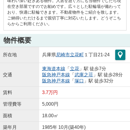
味わい深い赴きある物件。入居を急ぐ方にも当物件でしたら現
在空き部屋ですのでお勧めです。広々とした駐輪場が備わって
おり、快適に駐輪できます。不動産物件をご紹介を致します。
ご納得いただけるまで親切丁寧に対応いたします。どうぞこち
らからご利用ください。
物件概要
所在地
兵庫県
尼崎市
立花町
１丁目21-24
東海道本線
「
立花
」駅 徒歩7分
交通
阪急神戸本線
「
武庫之荘
」駅 徒歩28分
阪急神戸本線
「
塚口
」駅 徒歩32分
賃料
3.7万円
管理費等
5,000円
面積
18.00㎡
築年月
1985年 10月(築40年)