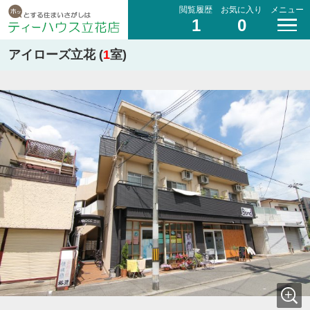
閲覧履歴
お気に入り
メニュー
1
0
アイローズ立花 (
1
室)