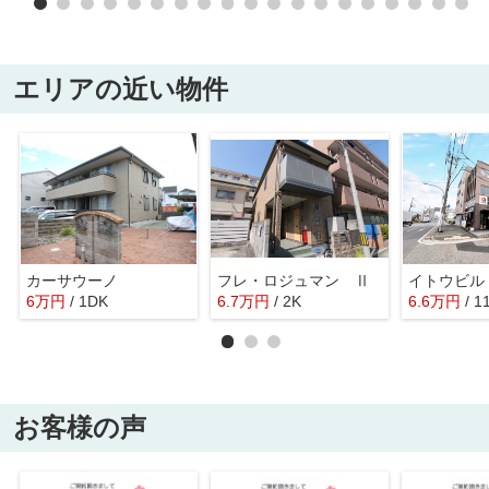
エリアの近い物件
カーサウーノ
フレ・ロジュマン Ⅱ
イトウビル
6
万
円
/ 1DK
6.7
万
円
/ 2K
6.6
万
円
/ 1
お客様の声