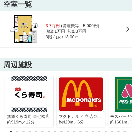
空室一覧
-
3.7万円
(管理費等：5,000円)
1万円
3万円
敷金
礼金
3階
18.00㎡
1R
周辺施設
無添くら寿司 東七松店
マクドナルド 立花ジョイタウン店
約919m／12分
約429m／6分
約1601m／