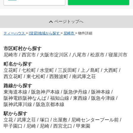
ページトップへ
ティーハウス
>
(賃貸)地域から探す
>
尼崎市
>
物件詳細
市区町村から探す
尼崎市
/
西宮市
/
大阪市淀川区
/
八尾市
/
松原市
/
寝屋川市
町名から探す
立花町
/
七松町
/
水堂町
/
三反田町
/
上ノ島町
/
大西町
/
西立花町
/
東七松町
/
西難波町
/
南武庫之荘
路線から探す
東海道本線
/
阪急神戸本線
/
阪急伊丹線
/
阪神本線
/
阪神電鉄阪神なんば
/
福知山線
/
東西線
/
阪急今津線
/
阪神武庫川線
/
阪急京都本線
駅から探す
立花
/
武庫之荘
/
塚口
/
出屋敷
/
尼崎センタープール前
/
甲子園口
/
尼崎
/
尼崎
/
西宮北口
/
甲東園