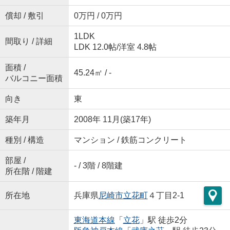
償却 / 敷引
0万円 / 0万円
1LDK
間取り / 詳細
LDK 12.0帖
/
洋室 4.8帖
面積 /
45.24㎡ / -
バルコニー面積
向き
東
築年月
2008年 11月(築17年)
種別 / 構造
マンション / 鉄筋コンクリート
部屋 /
- / 3階 / 8階建
所在階 / 階建
所在地
兵庫県
尼崎市
立花町
４丁目2-1
東海道本線
「
立花
」駅 徒歩2分