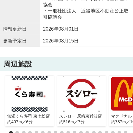
協会
・一般社団法人 近畿地区不動産公正取
引協議会
情報更新日
2026年08月01日
更新予定日
2026年08月15日
周辺施設
無添くら寿司 東七松店
スシロー 尼崎東難波店
約407m／6分
約516m／7分
約787m／1