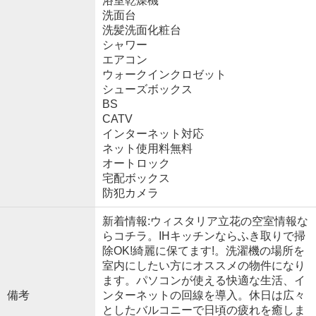
浴室乾燥機
洗面台
洗髪洗面化粧台
シャワー
エアコン
ウォークインクロゼット
シューズボックス
BS
CATV
インターネット対応
ネット使用料無料
オートロック
宅配ボックス
防犯カメラ
新着情報:ウィスタリア立花の空室情報な
らコチラ。IHキッチンならふき取りで掃
除OK!綺麗に保てます!。洗濯機の場所を
室内にしたい方にオススメの物件になり
ます。パソコンが使える快適な生活、イ
備考
ンターネットの回線を導入。休日は広々
としたバルコニーで日頃の疲れを癒しま