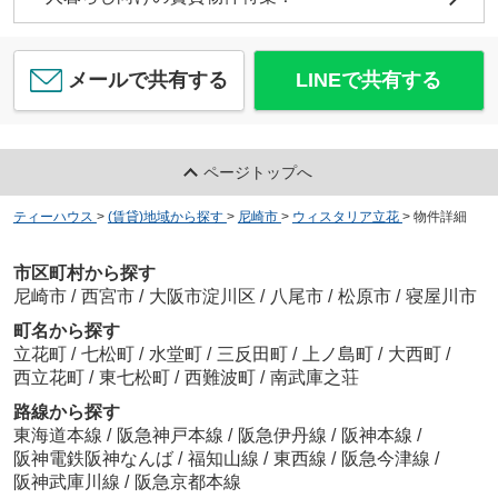
メールで共有する
LINEで共有する
ページトップへ
ティーハウス
>
(賃貸)地域から探す
>
尼崎市
>
ウィスタリア立花
>
物件詳細
市区町村から探す
尼崎市
/
西宮市
/
大阪市淀川区
/
八尾市
/
松原市
/
寝屋川市
町名から探す
立花町
/
七松町
/
水堂町
/
三反田町
/
上ノ島町
/
大西町
/
西立花町
/
東七松町
/
西難波町
/
南武庫之荘
路線から探す
東海道本線
/
阪急神戸本線
/
阪急伊丹線
/
阪神本線
/
阪神電鉄阪神なんば
/
福知山線
/
東西線
/
阪急今津線
/
阪神武庫川線
/
阪急京都本線