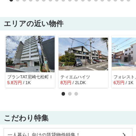
エリアの近い物件
ブランTAT尼崎七松町Ⅰ
ティエムハイツ
フォレスト
5.8
万
円
/ 1K
8
万
円
/ 2LDK
6
万
円
/ 1K
こだわり特集
一人暮らし向けの賃貸物件特集！