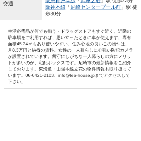
阪急神戸本線
「
武庫之荘
」駅 徒歩23分
交通
阪神本線
「
尼崎センタープール前
」駅 徒
歩30分
生活必需品が何でも揃う・ドラッグストアもすぐ近く。近隣の
駐車場をご利用すれば、思い立ったときに車が使えます。専有
面積45.24㎡もあり使いやすい。住み心地の良いこの物件は、
月8.3万円と納得の賃料。女性の一人暮らしに心強い防犯カメラ
が設置されています。留守にしがちな一人暮らしの方にメリッ
トが多いのが、宅配ボックスです。尼崎市の最新情報をご紹介
しております。東海道・山陽本線立花の物件情報も取り扱って
います。06-6421-2103、info@tea-house.jpまでアクセスして
下さい。