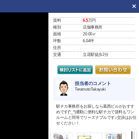
賃料
6.5
万円
種別
店舗事務所
面積
20.00㎡
坪数
6.04坪
住所
兵庫県尼崎市七松町１丁目10-2
交通
立花駅
徒歩2分
担当者のコメント
TeramotoTakayuki
駅チカ事務所をお探しなら葛西ビルがおすす
めです(^_^)通勤に便利な駅チカで賃料もワン
ルームと同等でリーズナブルです♪交渉はお任
せください！