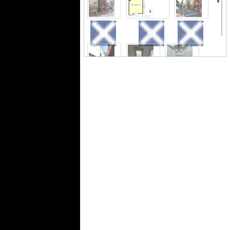
外観
間取り
周辺
周辺
玄関
内装
内装
内装
キッチン