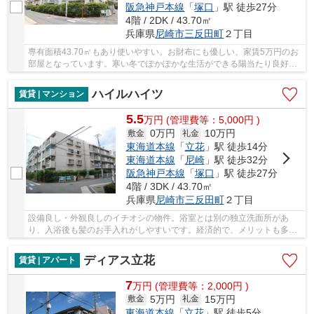
阪急神戸本線
「
塚口
」駅 徒歩27分
4階 / 2DK / 43.70㎡
兵庫県
尼崎市
三反田町
２丁目
専有面積43.70㎡もあり使いやすい。お財布にも優しい、家賃5万円のお
部屋となっています。寒い冬でぽかぽかな生活ができる陽当たり良好な
物件になります。バルコニーからの眺めを楽し...
ハイルハイツ
賃貸 | マンション
5.5
万
円
(管理費等：5,000円 )
0万円
10万円
敷金
礼金
東海道本線
「
立花
」駅 徒歩14分
東海道本線
「
尼崎
」駅 徒歩32分
阪急神戸本線
「
塚口
」駅 徒歩27分
4階 / 3DK / 43.70㎡
兵庫県
尼崎市
三反田町
２丁目
設備良し・外観良しのイチオシの物件。浴室とは別の独立洗面所があ
り、入浴後も髪のお手入れがしやすいです。経済的で、メリットも多い
賃貸物件。尼崎市エリアや東海道・山陽本線立花...
ディアス立花
賃貸 | アパート
7
万
円
(管理費等：2,000円 )
5万円
15万円
敷金
礼金
東海道本線
「
立花
」駅 徒歩5分