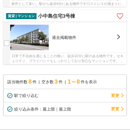
条件として多い、駅から徒歩8分にある物件です◎ストレスが溜まりにく
いのは日が当たる物件になります◎上層階なので、...
小中島住宅3号棟
賃貸 | マンション
過去掲載物件
日常で不自由を感じることの無い、徒歩10分に駅のある物件です。セキ
ュリティ、プライバシーもしっかりしており安心なマンションです。賃
貸情報のことなら、地域に特化した当社にお任...
8
3
1～8
該当物件数
件
空き数
件
件を表示
駅で絞り込む
変更
変更
絞り込み条件：
最上階｜最上階