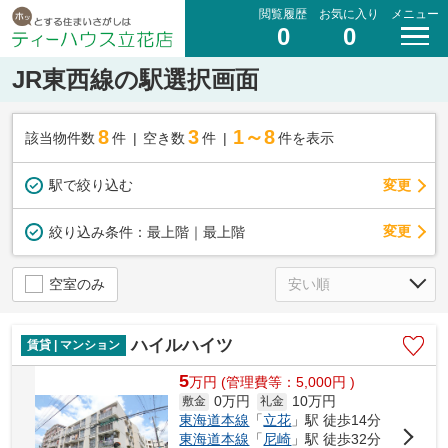
閲覧履歴
お気に入り
メニュー
0
0
JR東西線の駅選択画面
8
3
1～8
該当物件数
件
空き数
件
件を表示
駅で絞り込む
変更
変更
絞り込み条件：
最上階｜最上階
空室のみ
ハイルハイツ
賃貸 | マンション
5
万
円
(管理費等：5,000円 )
0万円
10万円
敷金
礼金
東海道本線
「
立花
」駅 徒歩14分
東海道本線
「
尼崎
」駅 徒歩32分