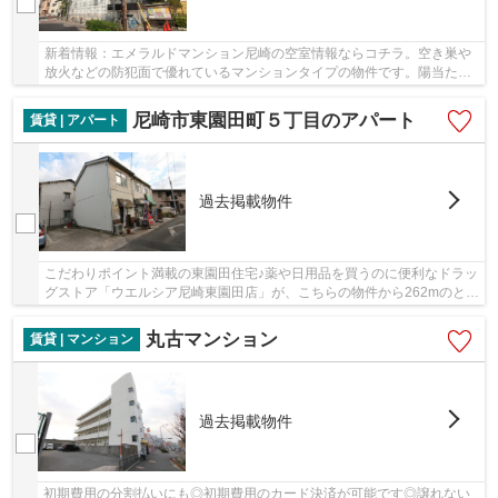
新着情報：エメラルドマンション尼崎の空室情報ならコチラ。空き巣や
放火などの防犯面で優れているマンションタイプの物件です。陽当たり
が良く、日中は電気代が節約出来ますのでおす...
尼崎市東園田町５丁目のアパート
賃貸 | アパート
過去掲載物件
こだわりポイント満載の東園田住宅♪薬や日用品を買うのに便利なドラッ
グストア「ウエルシア尼崎東園田店」が、こちらの物件から262mのとこ
ろにあります♪駅から徒歩3分というアクセス良...
丸古マンション
賃貸 | マンション
過去掲載物件
初期費用の分割払いにも◎初期費用のカード決済が可能です◎譲れない