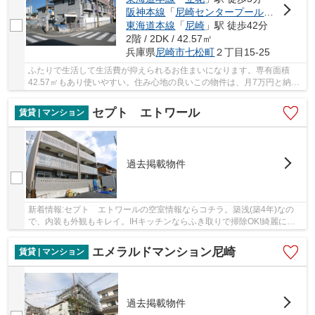
阪神本線
「
尼崎センタープール前
」駅 徒歩
東海道本線
「
尼崎
」駅 徒歩42分
2階 / 2DK / 42.57㎡
兵庫県
尼崎市
七松町
２丁目15-25
ふたりで生活して生活費が抑えられるお住まいになります。専有面積
42.57㎡もあり使いやすい。住み心地の良いこの物件は、月7万円と納得
の賃料。この物件は陽当りも良く、洗濯物を気持...
セプト エトワール
賃貸 | マンション
過去掲載物件
新着情報:セプト エトワールの空室情報ならコチラ。築浅(築4年)なの
で、内装も外観もキレイ。IHキッチンならふき取りで掃除OK!綺麗に保
てます!。期日指定のお部屋になっております、...
エメラルドマンション尼崎
賃貸 | マンション
過去掲載物件