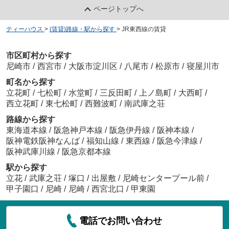
ページトップへ
ティーハウス
>
(賃貸)路線・駅から探す
>
JR東西線の賃貸
市区町村から探す
尼崎市
/
西宮市
/
大阪市淀川区
/
八尾市
/
松原市
/
寝屋川市
町名から探す
立花町
/
七松町
/
水堂町
/
三反田町
/
上ノ島町
/
大西町
/
西立花町
/
東七松町
/
西難波町
/
南武庫之荘
路線から探す
東海道本線
/
阪急神戸本線
/
阪急伊丹線
/
阪神本線
/
阪神電鉄阪神なんば
/
福知山線
/
東西線
/
阪急今津線
/
阪神武庫川線
/
阪急京都本線
駅から探す
立花
/
武庫之荘
/
塚口
/
出屋敷
/
尼崎センタープール前
/
甲子園口
/
尼崎
/
尼崎
/
西宮北口
/
甲東園
電話でお問い合わせ