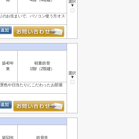
選択
▼
りのお住まいで、パソコン使う方オス
築40年
軽量鉄骨
東
1階/（2階建）
選択
▼
。景色や日当たりにこだわったお部屋
築53年
鉄骨造