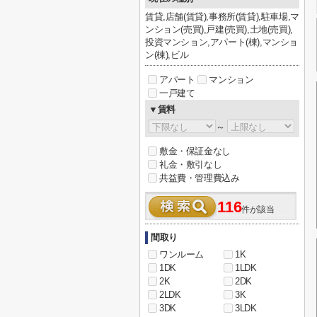
賃貸,店舗(賃貸),事務所(賃貸),駐車場,マ
ンション(売買),戸建(売買),土地(売買),
投資マンション,アパート(棟),マンショ
ン(棟),ビル
アパート
マンション
一戸建て
▼賃料
～
敷金・保証金なし
礼金・敷引なし
共益費・管理費込み
116
件が該当
間取り
ワンルーム
1K
1DK
1LDK
2K
2DK
2LDK
3K
3DK
3LDK