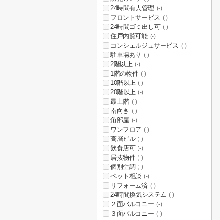
24時間有人管理
(-)
フロントサービス
(-)
24時間ゴミ出し可
(-)
住戸内覧可能
(-)
コンシェルジュサービス
(-)
駐車場あり
(-)
2階以上
(-)
1階の物件
(-)
10階以上
(-)
20階以上
(-)
最上階
(-)
南向き
(-)
角部屋
(-)
ワンフロア
(-)
高層ビル
(-)
飲食店可
(-)
居抜物件
(-)
個別空調
(-)
ペット相談
(-)
リフォーム済
(-)
24時間換気システム
(-)
２面バルコニー
(-)
３面バルコニー
(-)