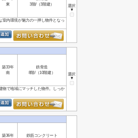
東
3階/（3階建）
選択
▼
な室内環境が魅力の一押し物件となっ
築33年
鉄骨造
南
8階/（10階建）
選択
▼
建物で地域にマッチした物件。しっか
築36年
鉄筋コンクリート