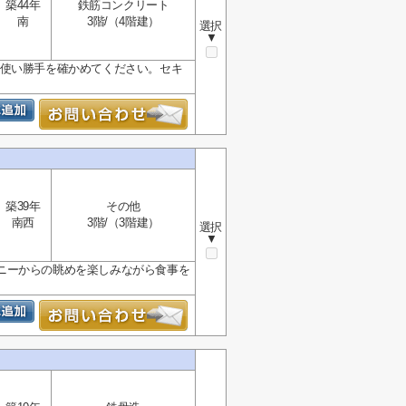
築44年
鉄筋コンクリート
南
3階/（4階建）
選択
▼
に使い勝手を確かめてください。セキ
築39年
その他
南西
3階/（3階建）
選択
▼
ニーからの眺めを楽しみながら食事を