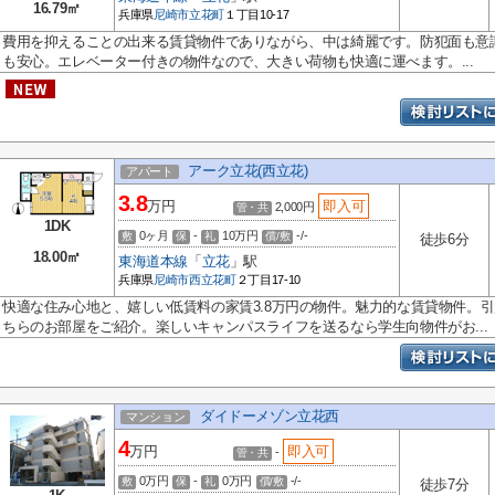
16.79㎡
兵庫県
尼崎市
立花町
１丁目10-17
費用を抑えることの出来る賃貸物件でありながら、中は綺麗です。防犯面も意
も安心。エレベーター付きの物件なので、大きい荷物も快適に運べます。...
アーク立花(西立花)
アパート
3.8
万円
即入可
2,000円
管・共
1DK
0ヶ月
-
10万円
-/-
敷
保
礼
償/敷
徒歩6分
18.00㎡
東海道本線
「
立花
」駅
兵庫県
尼崎市
西立花町
２丁目17-10
快適な住み心地と、嬉しい低賃料の家賃3.8万円の物件。魅力的な賃貸物件。
ちらのお部屋をご紹介。楽しいキャンパスライフを送るなら学生向物件がお...
ダイドーメゾン立花西
マンション
4
万円
即入可
-
管・共
0万円
-
0万円
-/-
敷
保
礼
償/敷
徒歩7分