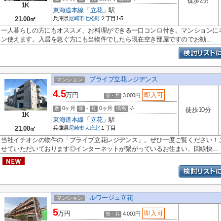
徒歩2分
1K
東海道本線
「
立花
」駅
21.00㎡
兵庫県
尼崎市
七松町
２丁目1-5
一人暮らしの方にもオススメ、お料理ができる一口コンロ付き。マンションに
ン使えます。入居を急ぐ方にも当物件でしたら現在空き部屋ですのでお勧...
プライブ立花レジデンス
マンション
4.5
万円
即入可
3,000円
管・共
0ヶ月
-
0ヶ月
-/-
敷
保
礼
償/敷
徒歩10分
1K
東海道本線
「
立花
」駅
21.00㎡
兵庫県
尼崎市
大庄北
１丁目
当社イチオシの物件の「プライブ立花レジデンス」。ぜひ一度ご覧ください！
せていただいております◎インターネットが繋がっているお住まい、回線快...
ルワージュ立花
マンション
5
万円
即入可
4,000円
管・共