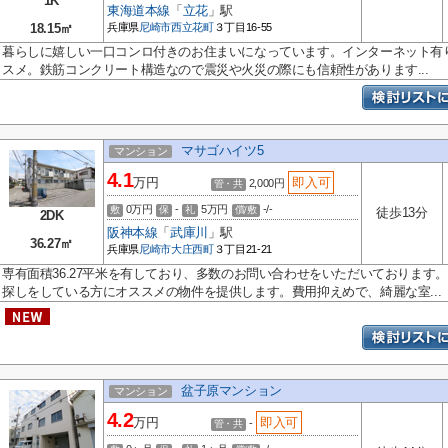
1K
東海道本線
「
立花
」駅
18.15㎡
兵庫県
尼崎市
西立花町
３丁目16-55
暮らしに嬉しい一口コンロ付きのお住まいになっています。インターネット有
スメ。鉄筋コンクリート構造なので震災や火災の際にも信頼性があります...
マサゴハイツ5
マンション
4.1
万円
即入可
2,000円
管・共
0万円
-
5万円
-/-
敷
保
礼
償/敷
徒歩13分
2DK
阪神本線
「
武庫川
」駅
36.27㎡
兵庫県
尼崎市
大庄西町
３丁目21-21
専有面積36.27平米を有しており、多数のお問い合わせをいただいております
探しをしている方にオススメの物件を提供します。費用抑えめで、綺麗な室...
盆子原マンション
マンション
4.2
万円
即入可
-
管・共