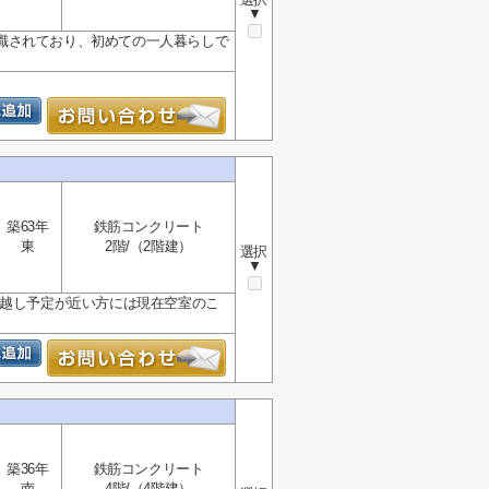
▼
識されており、初めての一人暮らしで
築63年
鉄筋コンクリート
東
2階/（2階建）
選択
▼
引越し予定が近い方には現在空室のこ
築36年
鉄筋コンクリート
南
4階/（4階建）