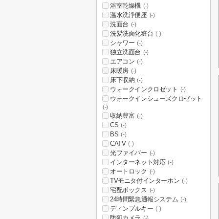
浴室乾燥機
(-)
温水洗浄便座
(-)
洗面台
(-)
洗髪洗面化粧台
(-)
シャワー
(-)
独立洗面台
(-)
エアコン
(-)
床暖房
(-)
床下収納
(-)
ウォークインクロゼット
(-)
ウォークインシューズクロゼット
(-)
収納豊富
(-)
CS
(-)
BS
(-)
CATV
(-)
光ファイバー
(-)
インターネット対応
(-)
オートロック
(-)
TVモニタ付インターホン
(-)
宅配ボックス
(-)
24時間緊急通報システム
(-)
ディンプルキー
(-)
防犯カメラ
(-)