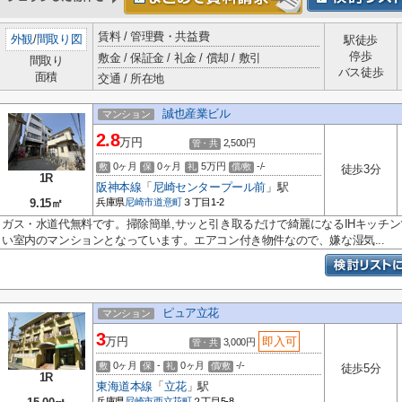
賃料 / 管理費・共益費
外観
/
間取り図
駅徒歩
停歩
敷金 / 保証金 / 礼金 / 償却 / 敷引
間取り
バス徒歩
面積
交通 / 所在地
誠也産業ビル
マンション
2.8
万円
2,500円
管・共
0ヶ月
0ヶ月
5万円
-/-
敷
保
礼
償/敷
徒歩3分
1R
阪神本線
「
尼崎センタープール前
」駅
9.15㎡
兵庫県
尼崎市
道意町
３丁目1-2
ガス・水道代無料です。掃除簡単,サッと引き取るだけで綺麗になるIHキッチ
い室内のマンションとなっています。エアコン付き物件なので、嫌な湿気...
ピュア立花
マンション
3
万円
即入可
3,000円
管・共
0ヶ月
-
0ヶ月
-/-
敷
保
礼
償/敷
徒歩5分
1R
東海道本線
「
立花
」駅
兵庫県
尼崎市
西立花町
２丁目5-8