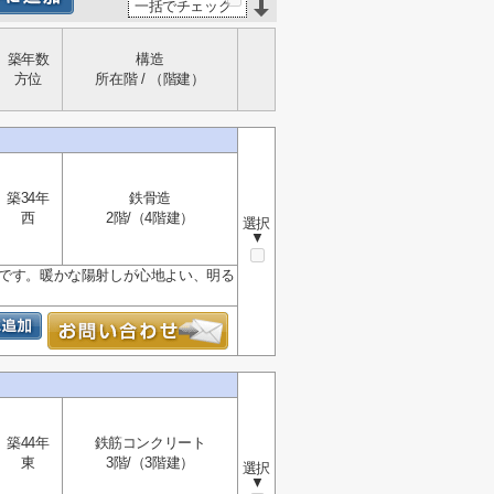
一括でチェック
築年数
構造
方位
所在階 / （階建）
築34年
鉄骨造
西
2階/（4階建）
選択
▼
ンです。暖かな陽射しが心地よい、明る
築44年
鉄筋コンクリート
東
3階/（3階建）
選択
▼