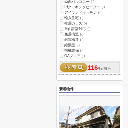
両面バルコニー
(-)
IHクッキングヒーター
(-)
アイランドキッチン
(-)
輸入住宅
(-)
複層ガラス
(-)
自由設計対応
(-)
免震構造
(-)
耐震構造
(-)
給湯室
(-)
機械警備
(-)
OAフロア
(-)
116
件が該当
新着物件