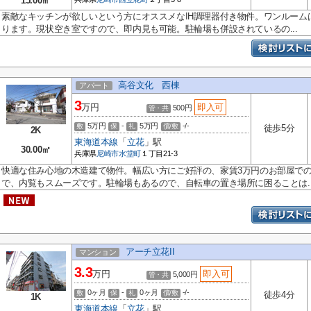
15.00㎡
素敵なキッチンが欲しいという方にオススメなIH調理器付き物件。ワンルーム
ります。現状空き室ですので、即内見も可能。駐輪場も併設されているの...
高谷文化 西棟
アパート
3
万円
即入可
500円
管・共
5万円
-
5万円
-/-
敷
保
礼
償/敷
徒歩5分
2K
東海道本線
「
立花
」駅
30.00㎡
兵庫県
尼崎市
水堂町
１丁目21-3
快適な住み心地の木造建て物件。幅広い方にご好評の、家賃3万円のお部屋で
で、内覧もスムーズです。駐輪場もあるので、自転車の置き場所に困ることは..
アーチ立花II
マンション
3.3
万円
即入可
5,000円
管・共
0ヶ月
-
0ヶ月
-/-
敷
保
礼
償/敷
徒歩4分
1K
東海道本線
「
立花
」駅