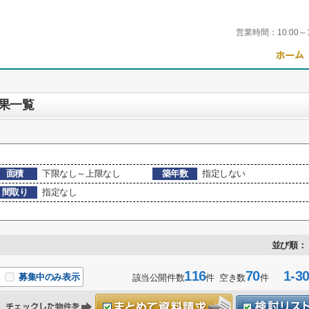
営業時間：
10:00～
果一覧
面積
下限なし～上限なし
築年数
指定しない
間取り
指定なし
並び順：
116
70
1-3
募集中のみ表示
該当公開件数
件 空き数
件