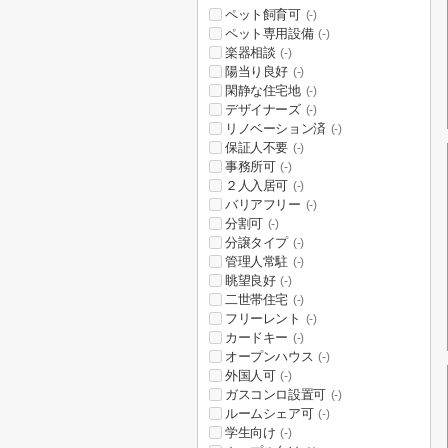
ペット飼育可
(-)
ペット専用設備
(-)
楽器相談
(-)
陽当り良好
(-)
閑静な住宅地
(-)
デザイナーズ
(-)
リノベーション済
(-)
保証人不要
(-)
事務所可
(-)
２人入居可
(-)
バリアフリー
(-)
分割可
(-)
分譲タイプ
(-)
管理人常駐
(-)
眺望良好
(-)
二世帯住宅
(-)
フリーレント
(-)
カードキー
(-)
オープンハウス
(-)
外国人可
(-)
ガスコンロ設置可
(-)
ルームシェア可
(-)
学生向け
(-)