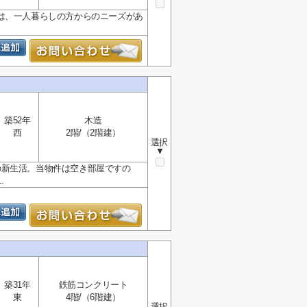
は、一人暮らしの方からのニーズがあ
築52年
木造
西
2階/（2階建）
選択
▼
の新生活。当物件は空き部屋ですの
.
築31年
鉄筋コンクリート
東
4階/（6階建）
選択