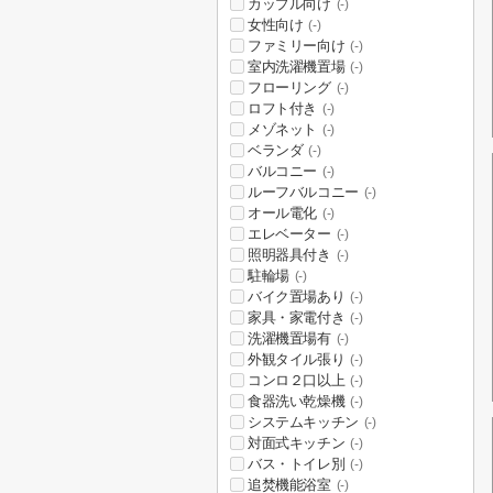
カップル向け
(-)
女性向け
(-)
ファミリー向け
(-)
室内洗濯機置場
(-)
フローリング
(-)
ロフト付き
(-)
メゾネット
(-)
ベランダ
(-)
バルコニー
(-)
ルーフバルコニー
(-)
オール電化
(-)
エレベーター
(-)
照明器具付き
(-)
駐輪場
(-)
バイク置場あり
(-)
家具・家電付き
(-)
洗濯機置場有
(-)
外観タイル張り
(-)
コンロ２口以上
(-)
食器洗い乾燥機
(-)
システムキッチン
(-)
対面式キッチン
(-)
バス・トイレ別
(-)
追焚機能浴室
(-)