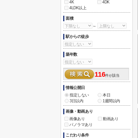
4K
4DK
4LDK以上
面積
～
駅からの徒歩
築年数
116
件が該当
情報公開日
指定しない
本日
3日以内
1週間以内
画像・動画あり
画像あり
動画あり
パノラマあり
こだわり条件