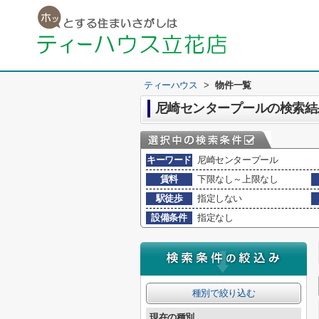
ティーハウス
>
物件一覧
尼崎センタープールの検索結
キーワード
尼崎センタープール
賃料
下限なし～上限なし
駅徒歩
指定しない
設備条件
指定なし
種別で絞り込む
現在の種別