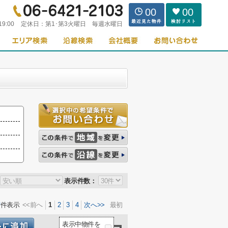
00
00
19:00
定休日：
第1･第3火曜日 毎週水曜日
表示件数：
0
件表示
<<前へ
1
2
3
4
次へ>>
最初
表示中物件を