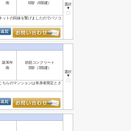
南
6階/（6階建）
選択
▼
ネットの回線を繋げましたのでパソコ
築36年
鉄筋コンクリート
南
3階/（3階建）
選択
▼
こちらのマンションは単身者限定とさ