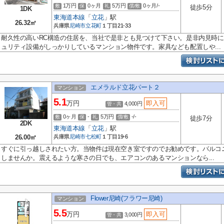
1万円
0ヶ月
5万円
0ヶ月/-
敷
保
礼
償/敷
徒歩5分
1DK
東海道本線
「
立花
」駅
26.32㎡
兵庫県
尼崎市
立花町
１丁目21-33
耐久性の高いRC構造の住居を、当社で是非とも見つけて下さい。是非内見時
ュリティ設備がしっかりしているマンション物件です。家具なども配置しや...
エメラルド立花パート２
マンション
5.1
万円
即入可
4,000円
管・共
0ヶ月
-
5万円
-/-
敷
保
礼
償/敷
徒歩7分
2DK
東海道本線
「
立花
」駅
26.00㎡
兵庫県
尼崎市
七松町
１丁目19-6
すぐに引っ越しされたい方。当物件は現在空き室ですのでお勧めです。バルコ
しませんか。震えるような寒さの日でも、エアコンのあるマンションなら...
Flower尼崎(フラワー尼崎)
マンション
5.5
万円
即入可
3,000円
管・共