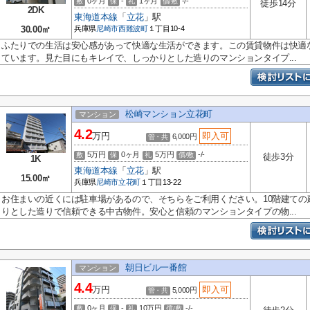
0ヶ月
-
1ヶ月
-/-
敷
保
礼
償/敷
徒歩14分
2DK
東海道本線
「
立花
」駅
30.00㎡
兵庫県
尼崎市
西難波町
１丁目10-4
ふたりでの生活は安心感があって快適な生活ができます。この賃貸物件は快適
ています。見た目にもキレイで、しっかりとした造りのマンションタイプ...
松崎マンション立花町
マンション
4.2
万円
即入可
6,000円
管・共
5万円
0ヶ月
5万円
-/-
敷
保
礼
償/敷
徒歩3分
1K
東海道本線
「
立花
」駅
15.00㎡
兵庫県
尼崎市
立花町
１丁目13-22
お住まいの近くには駐車場があるので、そちらをご利用ください。10階建ての
りとした造りで信頼できる中古物件。安心と信頼のマンションタイプの物...
朝日ビル一番館
マンション
4.4
万円
即入可
5,000円
管・共
0ヶ月
-
10万円
-/-
敷
保
礼
償/敷