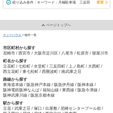
変更
絞り込み条件：
キーワード：月極駐車場 三反田
ページトップへ
ティーハウス
>
物件一覧
市区町村から探す
尼崎市
/
西宮市
/
大阪市淀川区
/
八尾市
/
松原市
/
寝屋川市
町名から探す
立花町
/
七松町
/
水堂町
/
三反田町
/
上ノ島町
/
大西町
/
西立花町
/
東七松町
/
西難波町
/
南武庫之荘
路線から探す
東海道本線
/
阪急神戸本線
/
阪急伊丹線
/
阪神本線
/
阪神電鉄阪神なんば
/
福知山線
/
東西線
/
阪急今津線
/
阪神武庫川線
/
阪急京都本線
駅から探す
立花
/
武庫之荘
/
塚口
/
出屋敷
/
尼崎センタープール前
/