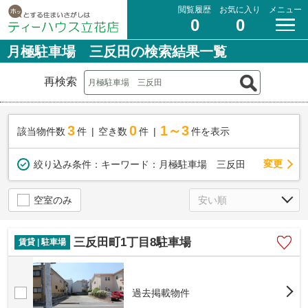
閲覧履歴
お気に入り
メニュー
0
0
月極駐車場 三反田の検索結果一覧
再検索
3
0
1～3
該当物件数
件
空き数
件
件を表示
変更
絞り込み条件：
キーワード：月極駐車場 三反田
空室のみ
三反田町1丁目8駐車場
賃貸 | 駐車場
過去掲載物件