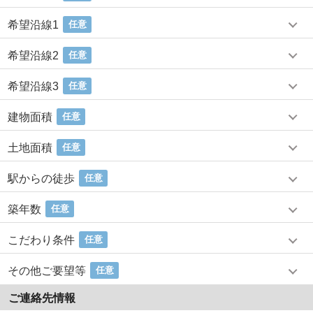
希望沿線1
任意
希望沿線2
任意
希望沿線3
任意
建物面積
任意
土地面積
任意
駅からの徒歩
任意
築年数
任意
こだわり条件
任意
その他ご要望等
任意
ご連絡先情報