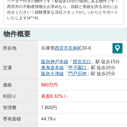
ベーター付きの物件です！駅徒歩15分の場所にある物件です！
西宮市の不動産情報をお求めなら、信頼と実績を誇る当社にお
任せください！経験豊富な当社スタッフがしっかりとサポート
いたします(#^^#)
物件概要
所在地
兵庫県
西宮市
瓦林町
30-6
阪急神戸本線
「
西宮北口
」駅 徒歩15分
交通
東海道本線
「
甲子園口
」駅 徒歩20分
阪急今津線
「
門戸厄神
」駅 徒歩25分
価格
980万円
利回り
表面8.32% / -
管理費
7,800円
専有面積
44.79㎡