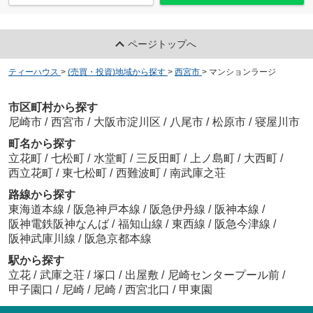
ページトップへ
ティーハウス
>
(売買・投資)地域から探す
>
西宮市
>
マンションラージ
市区町村から探す
尼崎市
/
西宮市
/
大阪市淀川区
/
八尾市
/
松原市
/
寝屋川市
町名から探す
立花町
/
七松町
/
水堂町
/
三反田町
/
上ノ島町
/
大西町
/
西立花町
/
東七松町
/
西難波町
/
南武庫之荘
路線から探す
東海道本線
/
阪急神戸本線
/
阪急伊丹線
/
阪神本線
/
阪神電鉄阪神なんば
/
福知山線
/
東西線
/
阪急今津線
/
阪神武庫川線
/
阪急京都本線
駅から探す
立花
/
武庫之荘
/
塚口
/
出屋敷
/
尼崎センタープール前
/
甲子園口
/
尼崎
/
尼崎
/
西宮北口
/
甲東園