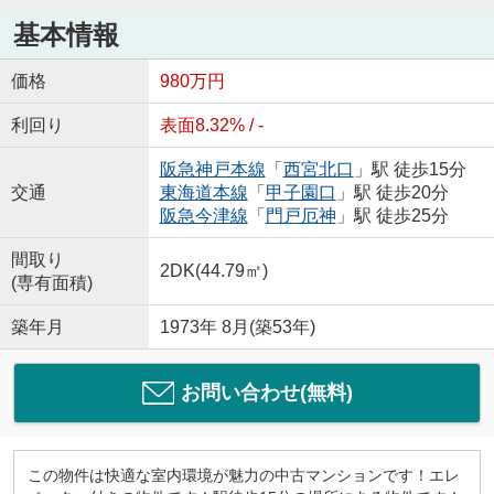
基本情報
価格
980万円
利回り
表面8.32% / -
阪急神戸本線
「
西宮北口
」駅 徒歩15分
交通
東海道本線
「
甲子園口
」駅 徒歩20分
阪急今津線
「
門戸厄神
」駅 徒歩25分
間取り
2DK(44.79㎡)
(専有面積)
築年月
1973年 8月(築53年)
お問い合わせ(無料)
この物件は快適な室内環境が魅力の中古マンションです！エレ