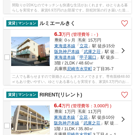
間取りが2DKなのでキッチンも快適な生活がおくれます。ゆとりある暮
らしを実現する、家賃6.9万円のお部屋です。防犯対策の行き届いた造り
がポイント。マンションの陽当りも良く、昼間...
ルミエールきく
賃貸 | マンション
6.3
万
円
(管理費等：- )
0ヶ月
15万円
敷金
礼金
東海道本線
「
立花
」駅 徒歩15分
阪急神戸本線
「
武庫之荘
」駅 徒歩16分
東海道本線
「
甲子園口
」駅 徒歩24分
3階 / 2LDK / 48.60㎡
兵庫県
尼崎市
水堂町
２丁目35-7
二人でも暮らせますので新婚さんにもオススメできます。専有面積48.60
㎡もあり使いやすい。ゆとりある暮らしを実現する、家賃6.3万円のお部
屋です。すぐにご案内可能、空き物件ですの...
RIRENT(リレント)
賃貸 | マンション
6.4
万
円
(管理費等：3,000円 )
1万円
11万円
敷金
礼金
東海道本線
「
立花
」駅 徒歩10分
阪急神戸本線
「
武庫之荘
」駅 徒歩16分
1階 / 1LDK / 35.80㎡
兵庫県
尼崎市
水堂町
３丁目４－１