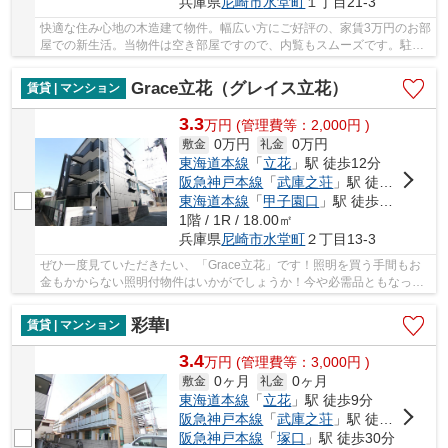
兵庫県
尼崎市
水堂町
１丁目21-3
快適な住み心地の木造建て物件。幅広い方にご好評の、家賃3万円のお部
屋での新生活。当物件は空き部屋ですので、内覧もスムーズです。駐輪
場もあるので、自転車の置き場所に困ることは...
Grace立花（グレイス立花）
賃貸 | マンション
3.3
万
円
(管理費等：2,000円 )
0万円
0万円
敷金
礼金
東海道本線
「
立花
」駅 徒歩12分
阪急神戸本線
「
武庫之荘
」駅 徒歩19分
東海道本線
「
甲子園口
」駅 徒歩29分
1階 / 1R / 18.00㎡
兵庫県
尼崎市
水堂町
２丁目13-3
ぜひ一度見ていただきたい、「Grace立花」です！照明を買う手間もお
金もかからない照明付物件はいかがでしょうか！今や必需品ともなった
ネット！こちらはインターネット有り物件です！...
彩華I
賃貸 | マンション
3.4
万
円
(管理費等：3,000円 )
0ヶ月
0ヶ月
敷金
礼金
東海道本線
「
立花
」駅 徒歩9分
阪急神戸本線
「
武庫之荘
」駅 徒歩17分
阪急神戸本線
「
塚口
」駅 徒歩30分