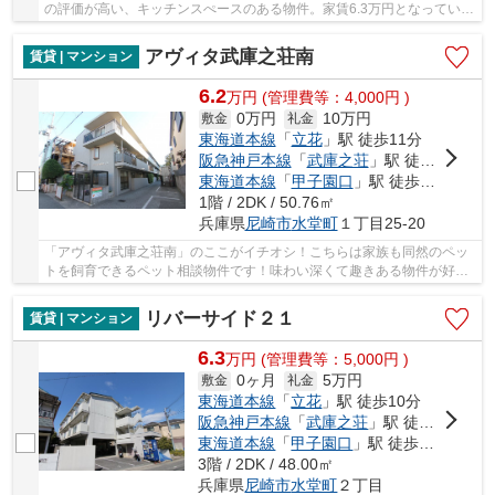
の評価が高い、キッチンスぺースのある物件。家賃6.3万円となっている
おススメの物件です。専用の駐輪場があり、引...
アヴィタ武庫之荘南
賃貸 | マンション
6.2
万
円
(管理費等：4,000円 )
0万円
10万円
敷金
礼金
東海道本線
「
立花
」駅 徒歩11分
阪急神戸本線
「
武庫之荘
」駅 徒歩18分
東海道本線
「
甲子園口
」駅 徒歩30分
1階 / 2DK / 50.76㎡
兵庫県
尼崎市
水堂町
１丁目25-20
「アヴィタ武庫之荘南」のここがイチオシ！こちらは家族も同然のペッ
トを飼育できるペット相談物件です！味わい深くて趣きある物件が好き
という方はこちらの中古物件はいかがでしょう...
リバーサイド２１
賃貸 | マンション
6.3
万
円
(管理費等：5,000円 )
0ヶ月
5万円
敷金
礼金
東海道本線
「
立花
」駅 徒歩10分
阪急神戸本線
「
武庫之荘
」駅 徒歩17分
東海道本線
「
甲子園口
」駅 徒歩28分
3階 / 2DK / 48.00㎡
兵庫県
尼崎市
水堂町
２丁目