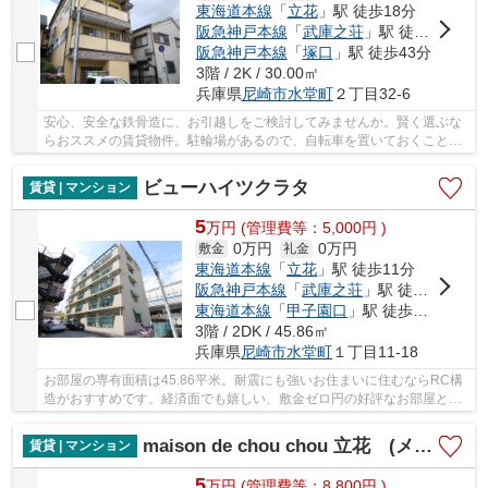
東海道本線
「
立花
」駅 徒歩18分
阪急神戸本線
「
武庫之荘
」駅 徒歩16分
阪急神戸本線
「
塚口
」駅 徒歩43分
3階 / 2K / 30.00㎡
兵庫県
尼崎市
水堂町
２丁目32-6
安心、安全な鉄骨造に、お引越しをご検討してみませんか。賢く選ぶな
らおススメの賃貸物件。駐輪場があるので、自転車を置いておくことが
できます。お部屋を明るく広く見せるバルコニ...
ビューハイツクラタ
賃貸 | マンション
5
万
円
(管理費等：5,000円 )
0万円
0万円
敷金
礼金
東海道本線
「
立花
」駅 徒歩11分
阪急神戸本線
「
武庫之荘
」駅 徒歩15分
東海道本線
「
甲子園口
」駅 徒歩30分
3階 / 2DK / 45.86㎡
兵庫県
尼崎市
水堂町
１丁目11-18
お部屋の専有面積は45.86平米。耐震にも強いお住まいに住むならRC構
造がおすすめです。経済面でも嬉しい、敷金ゼロ円の好評なお部屋とな
っております。見た目もキレイで、しっかりとし...
maison de chou chou 立花 (メゾンドシュシュタチバナ)
賃貸 | マンション
5
万
円
(管理費等：8,800円 )