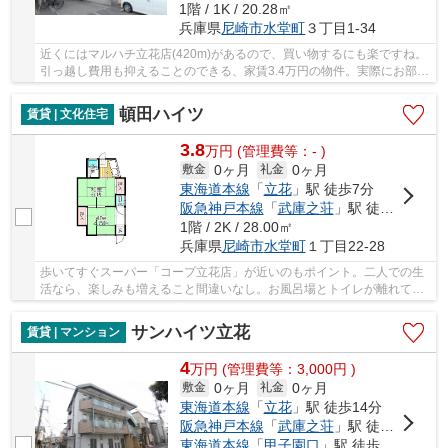
1階 / 1K / 20.28㎡
兵庫県
尼崎市
水堂町
３丁目1-34
近くにはマルハチ立花店(420m)があるので、買い物するにも楽ですね。
引っ越し費用も抑えることのできる、家賃3.4万円の物件。実際にお部屋
が見たい方、こちらはご案内可能です。防犯面...
頓田ハイツ
賃貸 | 文化住宅
3.8
万
円
(管理費等：- )
0ヶ月
0ヶ月
敷金
礼金
東海道本線
「
立花
」駅 徒歩7分
阪急神戸本線
「
武庫之荘
」駅 徒歩19分
1階 / 2K / 28.00㎡
兵庫県
尼崎市
水堂町
１丁目22-28
歩いてすぐスーパー「コープ立花店」が近いのもポイント。二人での生
活なら、楽しみも増えること間違いなし。お風呂場とトイレが離れてい
るので生活スタイルを確立し易いです。新しい...
サンハイツ立花
賃貸 | マンション
4
万
円
(管理費等：3,000円 )
0ヶ月
0ヶ月
敷金
礼金
東海道本線
「
立花
」駅 徒歩14分
阪急神戸本線
「
武庫之荘
」駅 徒歩16分
東海道本線
「
甲子園口
」駅 徒歩27分