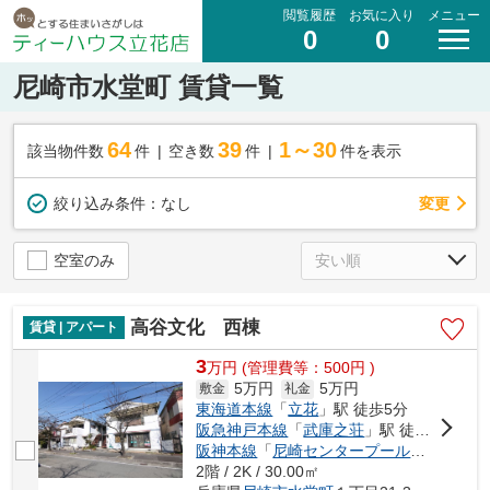
閲覧履歴
お気に入り
メニュー
0
0
尼崎市水堂町 賃貸一覧
64
39
1～30
該当物件数
件
空き数
件
件を表示
変更
絞り込み条件：
なし
空室のみ
高谷文化 西棟
賃貸 | アパート
3
万
円
(管理費等：500円 )
5万円
5万円
敷金
礼金
東海道本線
「
立花
」駅 徒歩5分
阪急神戸本線
「
武庫之荘
」駅 徒歩20分
阪神本線
「
尼崎センタープール前
」駅 徒歩
2階 / 2K / 30.00㎡