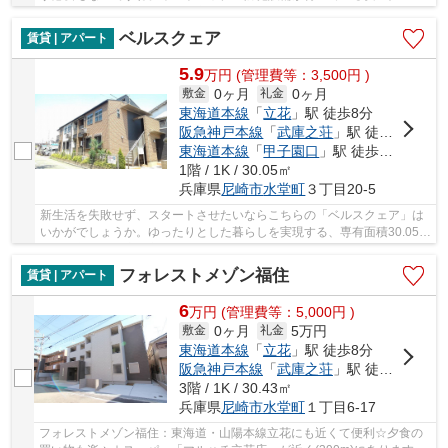
い物件です。快適な暮らしを守るTVインターホ...
ベルスクェア
賃貸 | アパート
5.9
万
円
(管理費等：3,500円 )
0ヶ月
0ヶ月
敷金
礼金
東海道本線
「
立花
」駅 徒歩8分
阪急神戸本線
「
武庫之荘
」駅 徒歩13分
東海道本線
「
甲子園口
」駅 徒歩26分
1階 / 1K / 30.05㎡
兵庫県
尼崎市
水堂町
３丁目20-5
新生活を失敗せず、スタートさせたいならこちらの「ベルスクェア」は
いかがでしょうか。ゆったりとした暮らしを実現する、専有面積30.05平
米のお部屋。幅広い方に好評のフローリング張...
フォレストメゾン福住
賃貸 | アパート
6
万
円
(管理費等：5,000円 )
0ヶ月
5万円
敷金
礼金
東海道本線
「
立花
」駅 徒歩8分
阪急神戸本線
「
武庫之荘
」駅 徒歩18分
3階 / 1K / 30.43㎡
兵庫県
尼崎市
水堂町
１丁目6-17
フォレストメゾン福住：東海道・山陽本線立花にも近くて便利☆夕食の