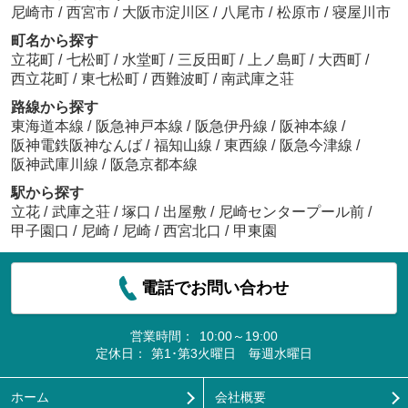
尼崎市
/
西宮市
/
大阪市淀川区
/
八尾市
/
松原市
/
寝屋川市
町名から探す
立花町
/
七松町
/
水堂町
/
三反田町
/
上ノ島町
/
大西町
/
西立花町
/
東七松町
/
西難波町
/
南武庫之荘
路線から探す
東海道本線
/
阪急神戸本線
/
阪急伊丹線
/
阪神本線
/
阪神電鉄阪神なんば
/
福知山線
/
東西線
/
阪急今津線
/
阪神武庫川線
/
阪急京都本線
駅から探す
立花
/
武庫之荘
/
塚口
/
出屋敷
/
尼崎センタープール前
/
甲子園口
/
尼崎
/
尼崎
/
西宮北口
/
甲東園
電話でお問い合わせ
営業時間：
10:00～19:00
定休日：
第1･第3火曜日 毎週水曜日
ホーム
会社概要