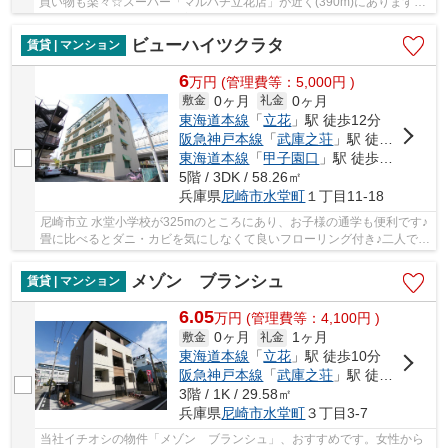
買い物も楽々☆スーパー「マルハチ立花店」が近く(390m)にあります☆
住む人のことを考えた落ち着いた造りのアパート物...
ビューハイツクラタ
賃貸 | マンション
6
万
円
(管理費等：5,000円 )
0ヶ月
0ヶ月
敷金
礼金
東海道本線
「
立花
」駅 徒歩12分
阪急神戸本線
「
武庫之荘
」駅 徒歩16分
東海道本線
「
甲子園口
」駅 徒歩29分
5階 / 3DK / 58.26㎡
兵庫県
尼崎市
水堂町
１丁目11-18
尼崎市立 水堂小学校が325mのところにあり、お子様の通学も便利です♪
畳に比べるとダニ・カビを気にしなくて良いフローリング付き♪二人で入
居して光熱費も生活費も抑えられるお住まい♪...
メゾン ブランシュ
賃貸 | マンション
6.05
万
円
(管理費等：4,100円 )
0ヶ月
1ヶ月
敷金
礼金
東海道本線
「
立花
」駅 徒歩10分
阪急神戸本線
「
武庫之荘
」駅 徒歩16分
3階 / 1K / 29.58㎡
兵庫県
尼崎市
水堂町
３丁目3-7
当社イチオシの物件「メゾン ブランシュ」、おすすめです。女性から