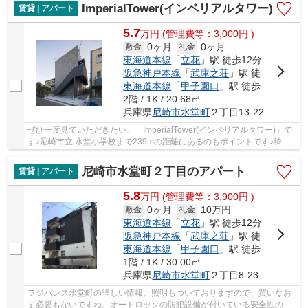
ImperialTower(インペリアルタワー)
賃貸 | アパート
5.7
万
円
(管理費等：3,000円 )
0ヶ月
0ヶ月
敷金
礼金
東海道本線
「
立花
」駅 徒歩12分
阪急神戸本線
「
武庫之荘
」駅 徒歩18分
東海道本線
「
甲子園口
」駅 徒歩28分
2階 / 1K / 20.68㎡
兵庫県
尼崎市
水堂町
２丁目13-22
ぜひ一度見ていただきたい、「ImperialTower(インペリアルタワー)」で
す♪尼崎市立 水堂小学校まで239mの距離にあるのもポイントです♪綺麗
な室内と機能的な設備のある物件です♪暮らしに...
尼崎市水堂町２丁目のアパート
賃貸 | アパート
5.8
万
円
(管理費等：3,900円 )
0ヶ月
10万円
敷金
礼金
東海道本線
「
立花
」駅 徒歩12分
阪急神戸本線
「
武庫之荘
」駅 徒歩19分
東海道本線
「
甲子園口
」駅 徒歩27分
1階 / 1K / 30.00㎡
兵庫県
尼崎市
水堂町
２丁目8-23
フジパレス水堂町の詳しい情報。照明もついておりますので、買いなお
す必要もないですね。オートロックの防犯設備が付いている安全性の高