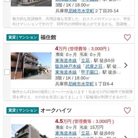
3階 / 1K / 18.00㎡
兵庫県
尼崎市
水堂町
２丁目20-14
魅力的な賃貸物件。共用設備も充実した、おススメのマンション。学生
向けマンションですので、同年代の仲間や友人ができるかも。洗濯物や
布団を干すのにも活躍するバルコニー付きの物...
福住館
賃貸 | マンション
4
万
円
(管理費等：3,000円 )
0ヶ月
0ヶ月
敷金
礼金
東海道本線
「
立花
」駅 徒歩5分
阪急神戸本線
「
武庫之荘
」駅 徒歩15分
東海道本線
「
甲子園口
」駅 徒歩34分
3階 / 1K / 18.00㎡
兵庫県
尼崎市
水堂町
１丁目6-4
物件から412mの場所にスーパーがあります！礼金ゼロ円の物件で初期費
用を押さえ、その分を生活にあてましょう！駐輪場が利用できるので自
転車の管理も楽です！お手入れが簡単なフロー...
オークハイツ
賃貸 | マンション
4.5
万
円
(管理費等：3,000円 )
0ヶ月
15万円
敷金
礼金
東海道本線
「
立花
」駅 徒歩8分