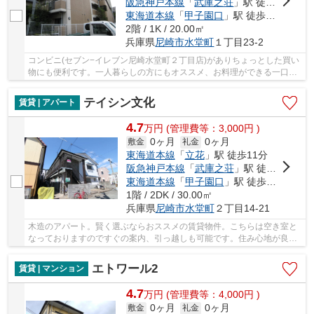
阪急神戸本線
「
武庫之荘
」駅 徒歩19分
東海道本線
「
甲子園口
」駅 徒歩31分
2階 / 1K / 20.00㎡
兵庫県
尼崎市
水堂町
１丁目23-2
コンビニ(セブン−イレブン尼崎水堂町２丁目店)がありちょっとした買い
物にも便利です。一人暮らしの方にもオススメ、お料理ができる一口コ
ンロ付き。お部屋にキッチンのスペースがあれ...
テイシン文化
賃貸 | アパート
4.7
万
円
(管理費等：3,000円 )
0ヶ月
0ヶ月
敷金
礼金
東海道本線
「
立花
」駅 徒歩11分
阪急神戸本線
「
武庫之荘
」駅 徒歩21分
東海道本線
「
甲子園口
」駅 徒歩28分
1階 / 2DK / 30.00㎡
兵庫県
尼崎市
水堂町
２丁目14-21
木造のアパート。賢く選ぶならおススメの賃貸物件。こちらは空き室と
なっておりますのですぐの案内、引っ越しも可能です。住み心地が良く
て自信をもっておススメできるアパート物件。...
エトワール2
賃貸 | マンション
4.7
万
円
(管理費等：4,000円 )
0ヶ月
0ヶ月
敷金
礼金