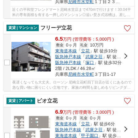
兵庫県
尼崎市
水堂町
１丁目２３－１０
近くの平和堂フレンドマート尼崎水堂店まで470mで行けます！30.04平
米の専有面積を有する一押しのマンション◎追い焚き式浴槽は、差し湯
もそのまま沸かすこともできます◎物干し場にも使...
フリーデ立花
賃貸 | マンション
6.5
万
円
(管理費等：5,000円 )
0ヶ月
10万円
敷金
礼金
東海道本線
「
立花
」駅 徒歩10分
阪急神戸本線
「
武庫之荘
」駅 徒歩15分
阪急神戸本線
「
塚口
」駅 徒歩32分
2階 / 2LDK / 46.28㎡
兵庫県
尼崎市
水堂町
３丁目1-17
夜遅くなっても大丈夫。ローソン 尼崎立花町四丁目店が近くにあるので
急な買い物に困りにくい立地です。家族の時間も楽しめるリビングダイ
ニングキッチンです。対応物件ならCATVの初期...
ビオ立花
賃貸 | アパート
6.9
万
円
(管理費等：3,000円 )
0ヶ月
0ヶ月
敷金
礼金
東海道本線
「
立花
」駅 徒歩6分
阪急神戸本線
「
武庫之荘
」駅 徒歩20分
東海道本線
「
甲子園口
」駅 徒歩35分