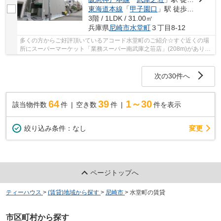
東海道本線
「
甲子園口
」駅 徒歩32分
3階 / 1LDK / 31.00㎡
兵庫県
尼崎市
水堂町
３丁目8-12
多くの方からご好評頂いているアコード水堂町のご紹介☆すぐ近くの場
所にスーパーマーケット「業務スーパー南武庫之荘店」(208m)がありま
す☆お部屋の情報から周辺地域の情報までお任せ...
次の30件へ
64
39
1～30
該当物件数
件
空き数
件
件を表示
変更
絞り込み条件：
なし
ページトップへ
ティーハウス
>
(賃貸)地域から探す
>
尼崎市
>
水堂町の賃貸
市区町村から探す