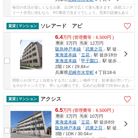
毎日の生活が楽しくなるお家、1LDKで広くて落ち着きます。鉄筋コンク
リート住宅に住むなら、RC構造で決まりでしょう。充実の設備もありな
がら、家賃は6.4万円です。住み替えを考えるの...
ソレアード アビ
賃貸 | マンション
6.4
万
円
(管理費等：6,500円 )
3万円
12万円
敷金
礼金
阪急神戸本線
「
武庫之荘
」駅 徒歩17分
東海道本線
「
立花
」駅 徒歩18分
東海道本線
「
甲子園口
」駅 徒歩23分
2階 / 1K / 29.84㎡
兵庫県
尼崎市
水堂町
４丁目18-6
間取りが1Kでよく自炊をする方にも嬉しい物件です。駐車場が空いてい
る今がチャンスです。早いもの勝ちです。広めのお部屋で29.84㎡あるの
が魅力。日光や風を感じるバルコニーで、爽や...
アクシス
賃貸 | マンション
6.5
万
円
(管理費等：6,500円 )
3万円
10万円
敷金
礼金
東海道本線
「
立花
」駅 徒歩8分
阪急神戸本線
「
武庫之荘
」駅 徒歩20分
3階 / 1DK / 30.04㎡