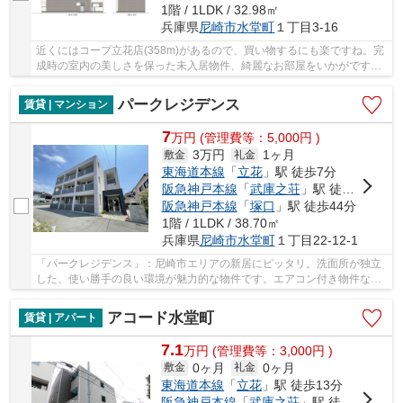
1階 / 1LDK / 32.98㎡
兵庫県
尼崎市
水堂町
１丁目3-16
近くにはコープ立花店(358m)があるので、買い物するにも楽ですね。完
成時の室内の美しさを保った未入居物件、綺麗なお部屋をいかがです
か。友達と一緒に楽しく快適な暮らしができます...
パークレジデンス
賃貸 | マンション
7
万
円
(管理費等：5,000円 )
3万円
1ヶ月
敷金
礼金
東海道本線
「
立花
」駅 徒歩7分
阪急神戸本線
「
武庫之荘
」駅 徒歩18分
阪急神戸本線
「
塚口
」駅 徒歩44分
1階 / 1LDK / 38.70㎡
兵庫県
尼崎市
水堂町
１丁目22-12-1
「パークレジデンス」：尼崎市エリアの新居にピッタリ。洗面所が独立
した、使い勝手の良い環境が魅力的な物件です。エアコン付き物件なの
で、湿度を下げることができます。二口コンロ...
アコード水堂町
賃貸 | アパート
7.1
万
円
(管理費等：3,000円 )
0ヶ月
0ヶ月
敷金
礼金
東海道本線
「
立花
」駅 徒歩13分
阪急神戸本線
「
武庫之荘
」駅 徒歩15分