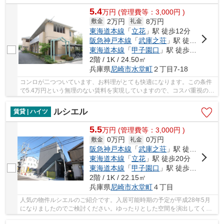
5.4
万
円
(管理費等：3,000円 )
2万円
8万円
敷金
礼金
東海道本線
「
立花
」駅 徒歩12分
阪急神戸本線
「
武庫之荘
」駅 徒歩19分
東海道本線
「
甲子園口
」駅 徒歩27分
2階 / 1K / 24.50㎡
兵庫県
尼崎市
水堂町
２丁目7-18
コンロが二つついています、お料理がとても快適になります。この条件
で5.4万円という無理のない賃料を実現していますので、コスパ重視の方
は必見です。高いニーズのある、フローリング...
ルシエル
賃貸 | ハイツ
5.5
万
円
(管理費等：3,000円 )
0万円
0万円
敷金
礼金
阪急神戸本線
「
武庫之荘
」駅 徒歩14分
東海道本線
「
立花
」駅 徒歩20分
東海道本線
「
甲子園口
」駅 徒歩22分
2階 / 1K / 22.15㎡
兵庫県
尼崎市
水堂町
４丁目
人気の物件ルシエルのご紹介です。入居可能時期の予定が平成28年5月
になりましたのでご検討ください。ゆったりとした空間を演出してくれ
る木造建築物件。備え付けのTVインターホンで、...