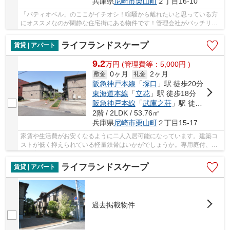
兵庫県
尼崎市
栗山町
２丁目16-10
「パティオベル」のここがイチオシ！喧騒から離れたいと思っている方
にオススメなのが閑静な住宅街にある物件です！管理会社がバッチリ巡
回している物件！マンションに光回線を繋げま...
ライフランドスケープ
賃貸 | アパート
9.2
万
円
(管理費等：5,000円 )
0ヶ月
2ヶ月
敷金
礼金
阪急神戸本線
「
塚口
」駅 徒歩20分
東海道本線
「
立花
」駅 徒歩18分
阪急神戸本線
「
武庫之荘
」駅 徒歩22分
2階 / 2LDK / 53.76㎡
兵庫県
尼崎市
栗山町
２丁目15-17
家賃や生活費がお安くなるように二人入居可能になっています。建築コ
ストが低く抑えられている軽量鉄骨はいかがでしょうか。専用庭付、植
物を育てたりもでき、楽しみが広がります。衛...
ライフランドスケープ
賃貸 | アパート
過去掲載物件