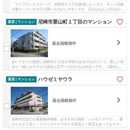
「ライフランドスケープ」:尼崎市エリアの新居にピッタリ。ネット回線
が繋がっていますので調べものがしやすいです。広さはなんと55.22㎡。
単身の方からファミリーにまでお勧めの月8.2...
尼崎市栗山町１丁目のマンション
賃貸 | マンション
過去掲載物件
歩いてすぐの場所に尼崎市立 立花小学校があるのもポイント。新しい生
活と一緒にお子さんの成長も見守って行けるお住まいです。ご案内して
いるペット可能物件はペット好きに喜ばれる設...
ハウゼミヤウラ
賃貸 | マンション
過去掲載物件
尼崎市近辺での最新物件情報：おすすめの物件「ハウゼミヤウラ」。家
からもすぐ近く・ドラッグストアのスギ薬局上ノ島店もあっておスス
メ。生活費は半分、楽しさは二倍の二人入居可能...