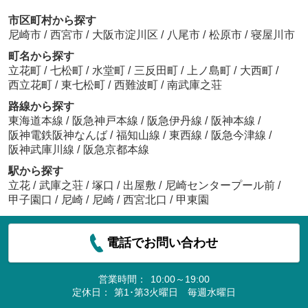
市区町村から探す
尼崎市
/
西宮市
/
大阪市淀川区
/
八尾市
/
松原市
/
寝屋川市
町名から探す
立花町
/
七松町
/
水堂町
/
三反田町
/
上ノ島町
/
大西町
/
西立花町
/
東七松町
/
西難波町
/
南武庫之荘
路線から探す
東海道本線
/
阪急神戸本線
/
阪急伊丹線
/
阪神本線
/
阪神電鉄阪神なんば
/
福知山線
/
東西線
/
阪急今津線
/
阪神武庫川線
/
阪急京都本線
駅から探す
立花
/
武庫之荘
/
塚口
/
出屋敷
/
尼崎センタープール前
/
甲子園口
/
尼崎
/
尼崎
/
西宮北口
/
甲東園
電話でお問い合わせ
営業時間：
10:00～19:00
定休日：
第1･第3火曜日 毎週水曜日