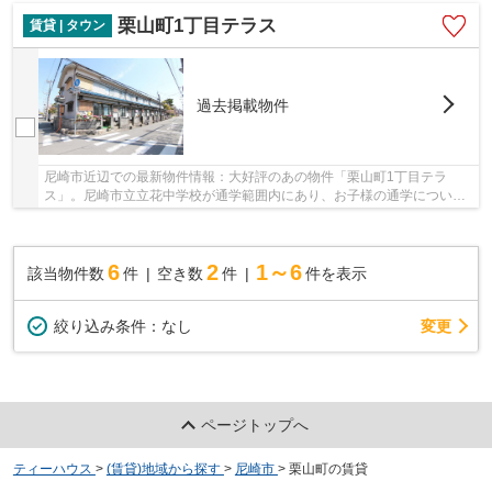
栗山町1丁目テラス
賃貸 | タウン
過去掲載物件
尼崎市近辺での最新物件情報：大好評のあの物件「栗山町1丁目テラ
ス」。尼崎市立立花中学校が通学範囲内にあり、お子様の通学について
考えている方にもおすすめです！みんなでワイワイ...
6
2
1～6
該当物件数
件
空き数
件
件を表示
変更
絞り込み条件：
なし
ページトップへ
ティーハウス
>
(賃貸)地域から探す
>
尼崎市
>
栗山町の賃貸