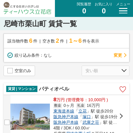
閲覧履歴
お気に入り
メニュー
0
0
尼崎市栗山町 賃貸一覧
6
2
1～6
該当物件数
件
空き数
件
件を表示
変更
絞り込み条件：
なし
空室のみ
パティオベル
賃貸 | マンション
8
万
円
(管理費等：10,000円 )
0ヶ月
16万円
敷金
礼金
東海道本線
「
立花
」駅 徒歩20分
阪急神戸本線
「
塚口
」駅 徒歩19分
阪急神戸本線
「
武庫之荘
」駅 徒歩23分
4階 / 3DK / 60.00㎡