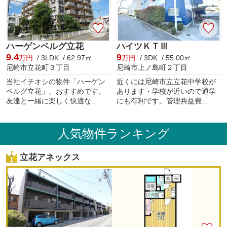
ハーゲンベルグ立花
ハイツＫＴⅢ
9.4
9
万円
/ 3LDK / 62.97㎡
万円
/ 3DK / 55.00㎡
尼崎市立花町３丁目
尼崎市上ノ島町２丁目
当社イチオシの物件「ハーゲン
近くには尼崎市立立花中学校が
ベルグ立花」、おすすめです。
あります・学校が近いので通学
友達と一緒に楽しく快適な...
にも有利です。管理共益費...
人気物件ランキング
立花アネックス