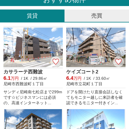
賃貸
売買
カサラーテ西難波
ケイズコート2
6.1
6.4
万円
/ 1K / 29.86㎡
万円
/ 1K / 33.60㎡
尼崎市西難波町１丁目
尼崎市立花町１丁目
サンディ尼崎南七松店まで299m
ドアを開けたり直接会話しなく
です☆ビジネスマンには必須
てもモニター越しに来訪者を確
の、高速インターネット...
認できるモニター付きイン...