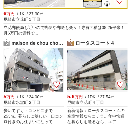
6
万円
/ 1K / 27.30㎡
尼崎市立花町１丁目
立花郵便局も近いので郵便や郵送も楽々！専有面積は38.25平米！
月6万円の賃料で...
maison de chou chou 立花 (メゾンドシュシュタチバナ)
ロータスコート４
5
5.6
万円
/ 1K / 24.00㎡
万円
/ 1DK / 27.54㎡
尼崎市水堂町２丁目
尼崎市立花町４丁目
歩いてすぐ・コンビニまで
新着情報：ロータスコート４の
253m。暮らしに嬉しい一口コン
空室情報ならコチラ。年中快適
ロ付きのお住まいになって...
な暮らしを送るなら、エア...