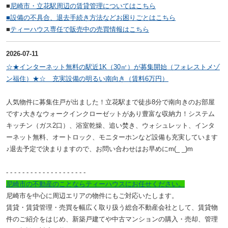
■
尼崎市・立花駅周辺の賃貸管理についてはこちら
■設備の不具合、退去手続き方法などお困りごとはこちら
■
ティーハウス専任で販売中の売買情報はこちら
2026-07-11
☆★インターネット無料の駅近1K（30㎡）が募集開始（フォレストメゾ
ン福住）★☆ 充実設備の明るい南向き（賃料6万円）
人気物件に募集住戸が出ました！立花駅まで徒歩8分で南向きのお部屋
です♪大きなウォークインクローゼットがあり豊富な収納力！システム
キッチン（ガス2口）、浴室乾燥、追い焚き、ウォシュレット、インタ
ーネット無料、オートロック、モニターホンなど設備も充実しています
♪退去予定で決まりますので、お問い合わせはお早めにm(_ _)m
- - - - - - - - - -
- - - - - - - - - -
尼崎市の不動産のことならティーハウスにお任せください。
尼崎市を中心に周辺エリアの物件にもご対応いたします。
賃貸・賃貸管理・売買を幅広く取り扱う総合不動産会社として、賃貸物
件のご紹介をはじめ、新築戸建てや中古マンションの購入・売却、管理