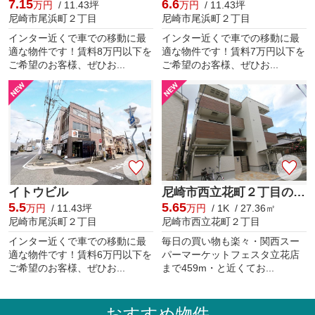
7.15
6.6
万円
/ 11.43坪
万円
/ 11.43坪
尼崎市尾浜町２丁目
尼崎市尾浜町２丁目
インター近くで車での移動に最
インター近くで車での移動に最
適な物件です！賃料8万円以下を
適な物件です！賃料7万円以下を
ご希望のお客様、ぜひお...
ご希望のお客様、ぜひお...
イトウビル
尼崎市西立花町２丁目のアパート
5.5
5.65
万円
/ 11.43坪
万円
/ 1K / 27.36㎡
尼崎市尾浜町２丁目
尼崎市西立花町２丁目
インター近くで車での移動に最
毎日の買い物も楽々・関西スー
適な物件です！賃料6万円以下を
パーマーケットフェスタ立花店
ご希望のお客様、ぜひお...
まで459m・と近くてお...
おすすめ物件