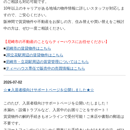
のご相談も対応可能です。
10年以上のキャリアがある地域の物件情報に詳しいスタッフが対応しま
すので、ご安心ください。
阪神間で賃貸物件や不動産をお探しの方、住み替えや買い替えをご検討
中の方は、ぜひ一度ご相談ください。
【尼崎市の不動産のことならティーハウスにお任せください】
■
尼崎市の賃貸物件はこちら
■
JR立花駅周辺の賃貸物件はこちら
■
尼崎市・立花駅周辺の賃貸管理についてはこちら
■
ティーハウス専任で販売中の売買情報はこちら
2026-07-02
☆★入居者様向けサポートページを公開しました★☆
このたび、入居者様向けサポートページを公開いたしました！
水漏れ・設備トラブルなど、入居中のお困りごとをサポート！
賃貸物件の解約手続きもオンラインで受付可能！
ご来店や書類の郵送は
不要です。
スマートフォンやパソコンから簡単にお手続きいただけますので、ぜひ