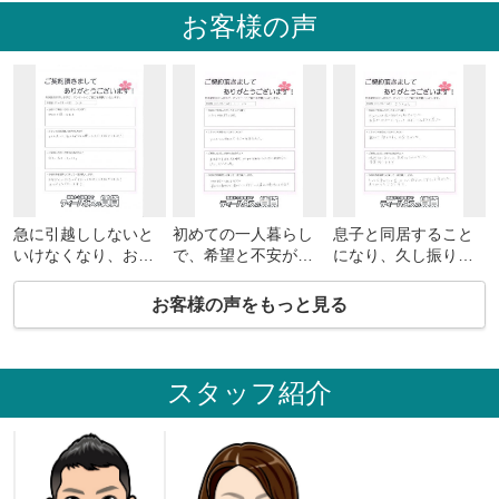
お客様の声
急に引越ししないと
初めての一人暮らし
息子と同居すること
いけなくなり、お金
で、希望と不安があ
になり、久し振りの
もあまりかけれない
りましたが、安心し
部屋探しになりまし
状況だったんです
て相談できました。
た。
お客様の声をもっと見る
が、とても良くして
初めてのことだらけ
こちらの予算の範囲
もらえました！
でしたが、貴重な経
で一生懸命探して頂
不安だらけでした
験ができました。
きありがとうござい
が、こんな良い物件
ました。
スタッフ紹介
が見つかって嬉しい
引渡までスムーズに
です！
行けたのも寺本さん
のお陰です。