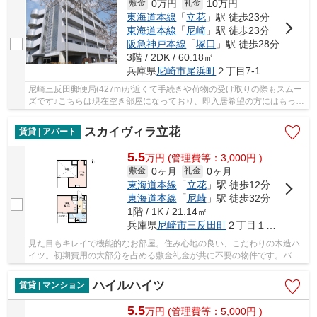
0万円
10万円
敷金
礼金
東海道本線
「
立花
」駅 徒歩23分
東海道本線
「
尼崎
」駅 徒歩23分
阪急神戸本線
「
塚口
」駅 徒歩28分
3階 / 2DK / 60.18㎡
兵庫県
尼崎市
尾浜町
２丁目7-1
尼崎三反田郵便局(427m)が近くて手続きや荷物の受け取りの際もスムー
ズです♪こちらは現在空き部屋になっており、即入居希望の方にはもって
こいの物件です♪使って嬉しいCATV対応のマン...
スカイヴィラ立花
賃貸 | アパート
5.5
万
円
(管理費等：3,000円 )
0ヶ月
0ヶ月
敷金
礼金
東海道本線
「
立花
」駅 徒歩12分
東海道本線
「
尼崎
」駅 徒歩32分
1階 / 1K / 21.14㎡
兵庫県
尼崎市
三反田町
２丁目１－３２
見た目もキレイで機能的なお部屋。住み心地の良い、こだわりの木造ハ
イツ。初期費用の大部分を占める敷金礼金が共に不要の物件です。バル
コニー付きのハイツでガーデニングを楽しみま...
ハイルハイツ
賃貸 | マンション
5.5
万
円
(管理費等：5,000円 )