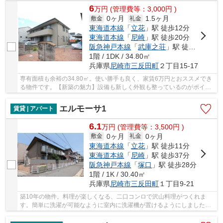
6
万
円
(管理費等：3,000円 )
0ヶ月
1.5ヶ月
敷金
礼金
東海道本線
「
立花
」駅 徒歩12分
東海道本線
「
尼崎
」駅 徒歩20分
阪急神戸本線
「
武庫之荘
」駅 徒歩30分
1階 / 1DK / 34.80㎡
兵庫県
尼崎市
三反田町
２丁目15-17
専有面積も余裕の34.80㎡。使い勝手も良く、家賃6万円とおススメでき
る物件です。【新築の魅力】設備も新しく外観も整っているのがポイン
ト。駐輪場が付いているので、自転車を安心し...
エルモーサ1
賃貸 | アパート
6.1
万
円
(管理費等：3,500円 )
0ヶ月
0ヶ月
敷金
礼金
東海道本線
「
立花
」駅 徒歩11分
東海道本線
「
尼崎
」駅 徒歩37分
阪急神戸本線
「
塚口
」駅 徒歩28分
1階 / 1K / 30.40㎡
兵庫県
尼崎市
三反田町
１丁目9-21
築10年の物件。料理が楽しくなる、二口コンロで沢山料理がつくれま
す。簡単に洗濯が可能なように室内に洗濯機が置けるようにしました。
お手入れも楽なエアコン付きの物件で、温度管理...