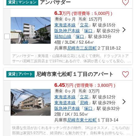
アンバサダー
賃貸 | マンション
6.3
万
円
(管理費等：5,000円 )
0ヶ月
15万円
敷金
礼金
東海道本線
「
立花
」駅 徒歩15分
阪急神戸本線
「
塚口
」駅 徒歩22分
福知山線
「
塚口
」駅 徒歩33分
4階 / 3LDK / 52.64㎡
兵庫県
尼崎市
三反田町
２丁目18-12
アンバサダー：東海道・山陽本線立花にも近くて便利。ドラッグストア
サーバ尼崎三反田店まで197mにあるので、体調が悪くなっても安心。幅
広い層の方に好評の、家賃6.3万円台のお部屋で...
尼崎市東七松町１丁目のアパート
賃貸 | アパート
6.45
万
円
(管理費等：3,800円 )
0ヶ月
3万円
敷金
礼金
東海道本線
「
立花
」駅 徒歩12分
東海道本線
「
尼崎
」駅 徒歩29分
阪急神戸本線
「
塚口
」駅 徒歩32分
2階 / 1K / 31.50㎡
兵庫県
尼崎市
東七松町
１丁目3-14
快適な生活がおくれるキッチン付きの物件、1Kはオススメ。こちらのお
部屋は家賃5.9万円と、経済的にも魅力的です。自転車をお持ちなら、駐