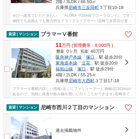
2階 / 3LDK / 66.50㎡
兵庫県
尼崎市
三反田町
３丁目10-18
ぜひ一度見ていただきたい、「FLORA YOSHII(フローラヨシイ)」です！
値段でも品揃えでも魅力的なドラッグストアサーバ尼崎三反田店が直ぐ
近く(322m)！小さなお子様連れのご家族におす...
プラマーⅤ番館
賃貸 | マンション
11
万
円
(管理費等：8,000円 )
0ヶ月
40万円
敷金
礼金
阪急神戸本線
「
塚口
」駅 徒歩20分
東海道本線
「
立花
」駅 徒歩20分
福知山線
「
塚口
」駅 徒歩29分
4階 / 2LDK / 55.25㎡
兵庫県
尼崎市
大西町
３丁目17-18
プラマーⅤ番館の詳しい情報♪近くにファミリーマート 錦橋店(302m)が
あるので、気軽に夜食や飲み物を買いに行くことができます♪尼崎市での
住まい探しを当社スタッフがサポートいたしま...
尼崎市西川２丁目のマンション
賃貸 | マンション
過去掲載物件