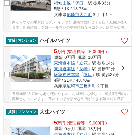
福知山線
「
塚口
」駅 徒歩33分
5階 / 1K / 18.75㎡
兵庫県
尼崎市
大西町
３丁目１－３４
家からすぐの場所にセブン−イレブン 尼崎大西町２丁目店(431m)があり
ます。新着情報：グローバル立花の空室情報ならコチラ。賑やかな場所
から少しはなれた、こちらの駅まで徒歩15分の...
ハイルハイツ
賃貸 | マンション
5
万
円
(管理費等：5,000円 )
0万円
10万円
敷金
礼金
東海道本線
「
立花
」駅 徒歩14分
東海道本線
「
尼崎
」駅 徒歩32分
阪急神戸本線
「
塚口
」駅 徒歩27分
4階 / 2DK / 43.70㎡
兵庫県
尼崎市
三反田町
２丁目
専有面積43.70㎡もあり使いやすい。お財布にも優しい、家賃5万円のお
部屋となっています。寒い冬でぽかぽかな生活ができる陽当たり良好な
物件になります。バルコニーからの眺めを楽し...
大生ハイツ
賃貸 | マンション
5
万
円
(管理費等：5,000円 )
0ヶ月
15万円
敷金
礼金
東海道本線
「
立花
」駅 徒歩17分