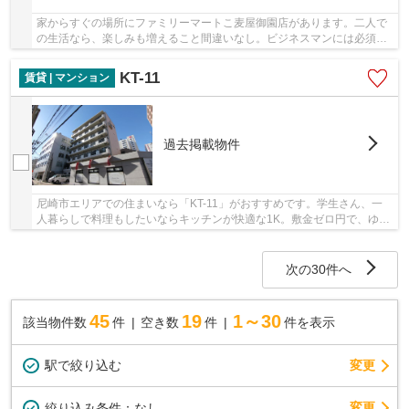
家からすぐの場所にファミリーマートこ麦屋御園店があります。二人で
の生活なら、楽しみも増えること間違いなし。ビジネスマンには必須
の、インターネット有り物件です。駐車場の空き...
KT-11
賃貸 | マンション
過去掲載物件
尼崎市エリアでの住まいなら「KT-11」がおすすめです。学生さん、一
人暮らしで料理もしたいならキッチンが快適な1K。敷金ゼロ円で、ゆと
りある精神的に豊かな生活を。費用抑えめで、綺...
次の30件へ
45
19
1～30
該当物件数
件
空き数
件
件を表示
駅で絞り込む
変更
変更
絞り込み条件：
なし