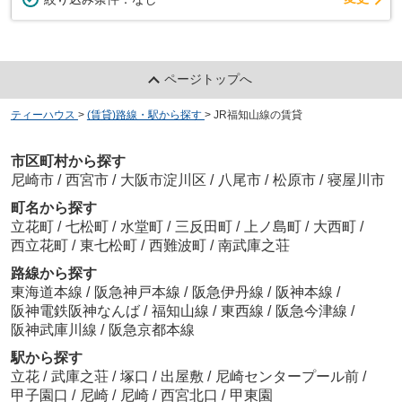
ページトップへ
ティーハウス
>
(賃貸)路線・駅から探す
>
JR福知山線の賃貸
市区町村から探す
尼崎市
/
西宮市
/
大阪市淀川区
/
八尾市
/
松原市
/
寝屋川市
町名から探す
立花町
/
七松町
/
水堂町
/
三反田町
/
上ノ島町
/
大西町
/
西立花町
/
東七松町
/
西難波町
/
南武庫之荘
路線から探す
東海道本線
/
阪急神戸本線
/
阪急伊丹線
/
阪神本線
/
阪神電鉄阪神なんば
/
福知山線
/
東西線
/
阪急今津線
/
阪神武庫川線
/
阪急京都本線
駅から探す
立花
/
武庫之荘
/
塚口
/
出屋敷
/
尼崎センタープール前
/
甲子園口
/
尼崎
/
尼崎
/
西宮北口
/
甲東園