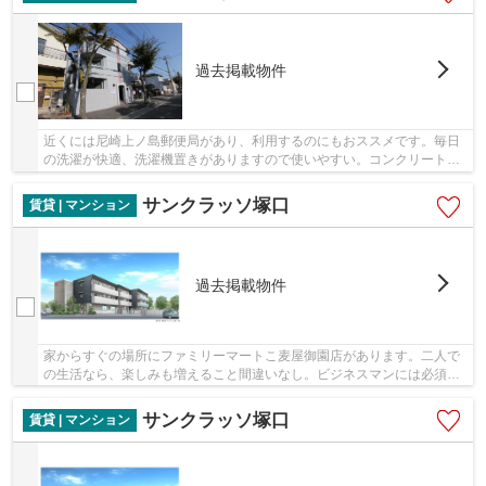
過去掲載物件
近くには尼崎上ノ島郵便局があり、利用するのにもおススメです。毎日
の洗濯が快適、洗濯機置きがありますので使いやすい。コンクリート躯
体で隙間がなく気密性や断熱効果も高い物件。...
サンクラッソ塚口
賃貸 | マンション
過去掲載物件
家からすぐの場所にファミリーマートこ麦屋御園店があります。二人で
の生活なら、楽しみも増えること間違いなし。ビジネスマンには必須
の、インターネット有り物件です。駐車場の空き...
サンクラッソ塚口
賃貸 | マンション