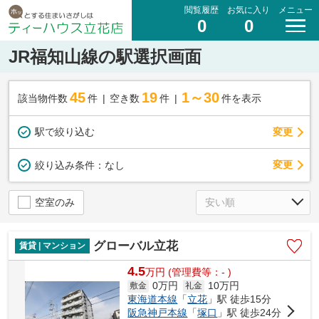
閲覧履歴
お気に入り
メニュー
0
0
JR福知山線の駅選択画面
45
19
1～30
該当物件数
件
空き数
件
件を表示
駅で絞り込む
変更
変更
絞り込み条件：
なし
空室のみ
グローバル立花
賃貸 | マンション
4.5
万
円
(管理費等：- )
0万円
10万円
敷金
礼金
東海道本線
「
立花
」駅 徒歩15分
阪急神戸本線
「
塚口
」駅 徒歩24分