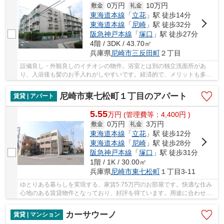
0万円
10万円
敷金
礼金
東海道本線
「
立花
」駅 徒歩14分
東海道本線
「
尼崎
」駅 徒歩32分
阪急神戸本線
「
塚口
」駅 徒歩27分
4階 / 3DK / 43.70㎡
兵庫県
尼崎市
三反田町
２丁目
設備良し・外観良しのイチオシの物件。浴室とは別の独立洗面所があ
り、入浴後も髪のお手入れがしやすいです。経済的で、メリットも多い
賃貸物件。尼崎市エリアや東海道・山陽本線立花...
尼崎市東七松町１丁目のアパート
賃貸 | アパート
5.55
万
円
(管理費等：4,400円 )
0万円
3万円
敷金
礼金
東海道本線
「
立花
」駅 徒歩12分
東海道本線
「
尼崎
」駅 徒歩28分
阪急神戸本線
「
塚口
」駅 徒歩31分
1階 / 1K / 30.00㎡
兵庫県
尼崎市
東七松町
１丁目3-11
ゆとりある暮らしを実現する、家賃5.75万円のお部屋です。快適な住み
心地のある賃貸物件となっており、好評を得ています。用途に合わせて
使用ができるバルコニー付きの物件にしません...
カーサウーノ
賃貸 | マンション