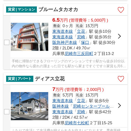
輪場付きのアパートはどうでしょう。健康的な...
ブルームタカオカ
賃貸 | マンション
6.5
万
円
(管理費等：5,000円 )
0ヶ月
15万円
敷金
礼金
東海道本線
「
立花
」駅 徒歩10分
東海道本線
「
尼崎
」駅 徒歩35分
阪急神戸本線
「
塚口
」駅 徒歩30分
2階 / 2LDK / 49.70㎡
兵庫県
尼崎市
三反田町
２丁目13-2
手軽に掃除ができるフローリングのマンションです☆駅から徒歩10分以
内の物件なら疲れの溜まった日でも駅から家まですぐです☆家賃も月6.5
万円と、この条件の物件としては魅力的です☆二...
ディアス立花
賃貸 | アパート
7
万
円
(管理費等：2,000円 )
5万円
15万円
敷金
礼金
東海道本線
「
立花
」駅 徒歩5分
阪神本線
「
尼崎センタープール前
」駅 徒歩
東海道本線
「
尼崎
」駅 徒歩42分
2階 / 2DK / 42.57㎡
兵庫県
尼崎市
七松町
２丁目15-25
ふたりで生活して生活費が抑えられるお住まいになります。専有面積