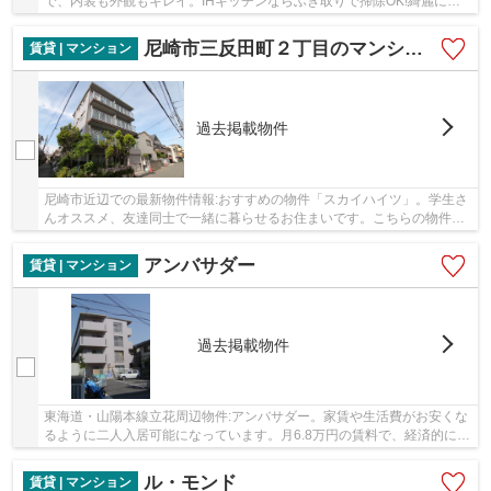
で、内装も外観もキレイ。IHキッチンならふき取りで掃除OK!綺麗に保
てます!。期日指定のお部屋になっております、...
尼崎市三反田町２丁目のマンション
賃貸 | マンション
過去掲載物件
尼崎市近辺での最新物件情報:おすすめの物件「スカイハイツ」。学生さ
んオススメ、友達同士で一緒に暮らせるお住まいです。こちらの物件は
お家の中に洗濯機があるので、すぐに洗濯でき...
アンバサダー
賃貸 | マンション
過去掲載物件
東海道・山陽本線立花周辺物件:アンバサダー。家賃や生活費がお安くな
るように二人入居可能になっています。月6.8万円の賃料で、経済的にも
ゆとりのある生活が可能。一人暮らしの方に...
ル・モンド
賃貸 | マンション