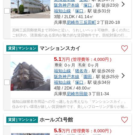
阪急神戸本線
「
塚口
」駅 徒歩23分
福知山線
「
塚口
」駅 徒歩31分
3階 / 2LDK / 41.14㎡
兵庫県
尼崎市
三反田町
２丁目20-18
尼崎三反田郵便局まで350mと近い。うれしいペット可物件。多くの方に
ご好評の、清潔感のある室内が魅力的な賃貸物件です。防犯対策の行き
届いた造りがポイント。女性からのニーズの高...
マンションスカイ
賃貸 | マンション
5.1
万
円
(管理費等：4,000円 )
0ヶ月
0ヶ月
敷金
礼金
福知山線
「
猪名寺
」駅 徒歩26分
阪急神戸本線
「
園田
」駅 徒歩25分
福知山線
「
塚口
」駅 徒歩34分
4階 / 2DK / 48.00㎡
兵庫県
尼崎市
田能
３丁目1-34
福知山線猪名寺周辺への引っ越しをお考えなら「マンションスカイ」。
住みやすい環境が嬉しい賃貸物件です。美しいフローリング張りが魅力
のマンションとなっています。専有面積48㎡の...
ホールズ1号館
賃貸 | マンション
5.5
万
円
(管理費等：8,000円 )