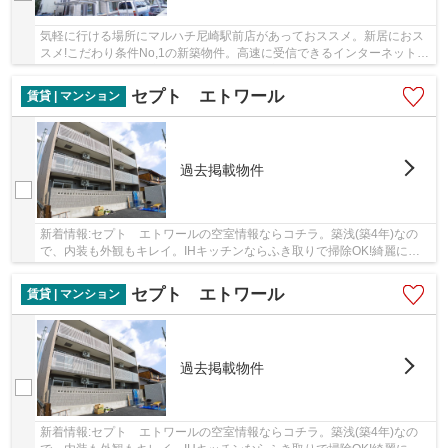
気軽に行ける場所にマルハチ尼崎駅前店があっておススメ。新居におス
スメ!こだわり条件No,1の新築物件。高速に受信できるインターネットな
ので回線らくらく快適。こちらのお部屋は家賃...
セプト エトワール
賃貸 | マンション
過去掲載物件
新着情報:セプト エトワールの空室情報ならコチラ。築浅(築4年)なの
で、内装も外観もキレイ。IHキッチンならふき取りで掃除OK!綺麗に保
てます!。期日指定のお部屋になっております、...
セプト エトワール
賃貸 | マンション
過去掲載物件
新着情報:セプト エトワールの空室情報ならコチラ。築浅(築4年)なの