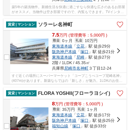
築5年の築浅物件。新婚生活を快適に過ごすなら快適な広さのあるお部屋
がオススメ。当物件は空き部屋ですので、内覧もできます。TVインター
ホン付きの物件なので女性の方も安心です。専...
ソラーレ名神町
賃貸 | マンション
7.5
万
円
(管理費等：5,000円 )
0ヶ月
10万円
敷金
礼金
東海道本線
「
立花
」駅 徒歩29分
阪急神戸本線
「
塚口
」駅 徒歩21分
東海道本線
「
尼崎
」駅 徒歩27分
2階 / 1LDK / 45.35㎡
兵庫県
尼崎市
名神町
３丁目12-24
すぐ近くの場所にスーパーマーケット「コープこうべコープ尼崎名神」
(407m)があります。新築ならではの「新しさ」が魅力。1LDKのお住ま
いなら、快適で落ち着いた暮らしができます。駐...
FLORA YOSHII(フローラヨシイ)
賃貸 | マンション
8
万
円
(管理費等：5,000円 )
35万円
1ヶ月
敷金
礼金
東海道本線
「
立花
」駅 徒歩17分
阪急神戸本線
「
塚口
」駅 徒歩25分
福知山線
「
塚口
」駅 徒歩33分