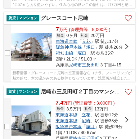
42.57㎡もあり使いやすい。住み心地の良いこの物件は、月7万円と納得
の賃料。この物件は陽当りも良く、洗濯物を気持...
グレースコート尼崎
賃貸 | マンション
7
万
円
(管理費等：5,000円 )
0ヶ月
20万円
敷金
礼金
東海道本線
「
立花
」駅 徒歩17分
阪急神戸本線
「
塚口
」駅 徒歩26分
福知山線
「
塚口
」駅 徒歩35分
2階 / 2LDK / 51.03㎡
兵庫県
尼崎市
三反田町
３丁目4-15
新着情報：グレースコート尼崎の空室情報ならコチラ。フローリングが
魅力的な、木の温かみのある物件となっています。洗面所が独立した物
件ですので、機能的で身支度も快適です。陽当...
尼崎市三反田町２丁目のマンション
賃貸 | マンション
7.4
万
円
(管理費等：3,000円 )
3.5万円
13万円
敷金
礼金
東海道本線
「
立花
」駅 徒歩12分
東海道本線
「
尼崎
」駅 徒歩35分
阪急神戸本線
「
塚口
」駅 徒歩29分
1階 / 1LDK / 40.67㎡
兵庫県
尼崎市
三反田町
２丁目12-8-3