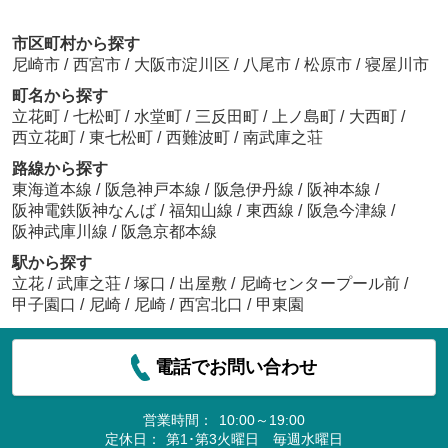
市区町村から探す
尼崎市
/
西宮市
/
大阪市淀川区
/
八尾市
/
松原市
/
寝屋川市
町名から探す
立花町
/
七松町
/
水堂町
/
三反田町
/
上ノ島町
/
大西町
/
西立花町
/
東七松町
/
西難波町
/
南武庫之荘
路線から探す
東海道本線
/
阪急神戸本線
/
阪急伊丹線
/
阪神本線
/
阪神電鉄阪神なんば
/
福知山線
/
東西線
/
阪急今津線
/
阪神武庫川線
/
阪急京都本線
駅から探す
立花
/
武庫之荘
/
塚口
/
出屋敷
/
尼崎センタープール前
/
甲子園口
/
尼崎
/
尼崎
/
西宮北口
/
甲東園
電話でお問い合わせ
営業時間：
10:00～19:00
定休日：
第1･第3火曜日 毎週水曜日