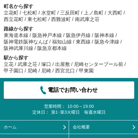
町名から探す
立花町
/
七松町
/
水堂町
/
三反田町
/
上ノ島町
/
大西町
/
西立花町
/
東七松町
/
西難波町
/
南武庫之荘
路線から探す
東海道本線
/
阪急神戸本線
/
阪急伊丹線
/
阪神本線
/
阪神電鉄阪神なんば
/
福知山線
/
東西線
/
阪急今津線
/
阪神武庫川線
/
阪急京都本線
駅から探す
立花
/
武庫之荘
/
塚口
/
出屋敷
/
尼崎センタープール前
/
甲子園口
/
尼崎
/
尼崎
/
西宮北口
/
甲東園
電話でお問い合わせ
営業時間：
10:00～19:00
定休日：
第1･第3火曜日 毎週水曜日
ホーム
会社概要