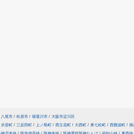
八尾市
/
松原市
/
寝屋川市
/
大阪市淀川区
水堂町
/
三反田町
/
上ノ島町
/
西立花町
/
大西町
/
東七松町
/
西難波町
/
南
急神戸本線
/
阪急伊丹線
/
阪神本線
/
阪神電鉄阪神なんば
/
福知山線
/
東西