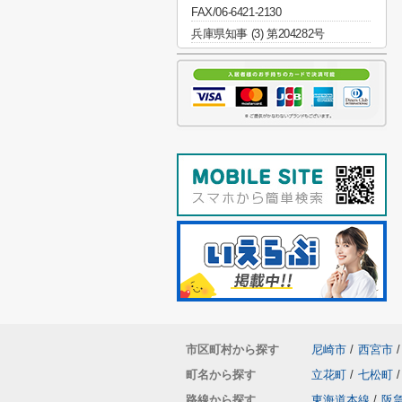
FAX/06-6421-2130
兵庫県知事 (3) 第204282号
市区町村から探す
尼崎市
/
西宮市
/
町名から探す
立花町
/
七松町
/
路線から探す
東海道本線
/
阪