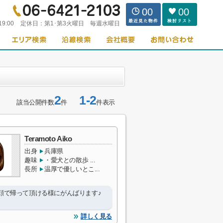
00
00
19:00
定休日：
第1･第3火曜日 毎週水曜日
2
1-2
該当公開件数
件
件表示
Teramoto Aiko
出身
兵庫県
趣味
・愛犬との散歩 ...
長所
温厚で優しいとこ...
顔で帰って頂ける様にがんばります♪
詳しく見る