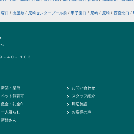
塚口
/
出屋敷
/
尼崎センタープール前
/
甲子園口
/
尼崎
/
尼崎
/
西宮北口
/
ら
へ。
１９－４０－ １０３
新築・築浅
お問い合わせ
ペット飼育可
スタッフ紹介
敷金・礼金0
周辺施設
一人暮らし
お客様の声
新婚さん