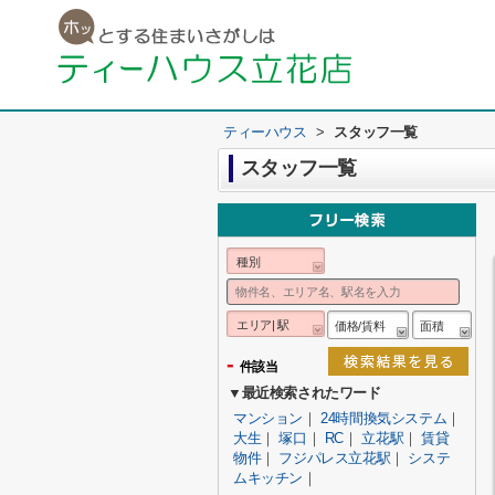
ティーハウス
>
スタッフ一覧
スタッフ一覧
種別
エリア| 駅
価格/賃料
面積
-
件該当
▼最近検索されたワード
マンション
｜
24時間換気システム
｜
大生
｜
塚口
｜
RC
｜
立花駅
｜
賃貸
物件
｜
フジパレス立花駅
｜
システ
ムキッチン
｜