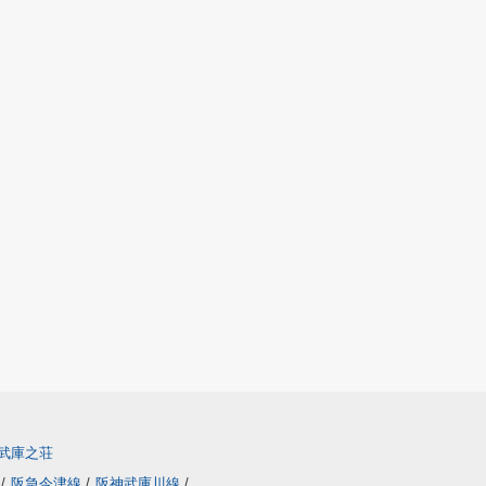
武庫之荘
線
/
阪急今津線
/
阪神武庫川線
/