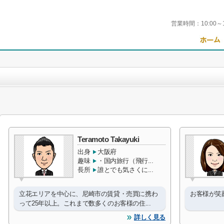
営業時間：
10:00～
Teramoto Takayuki
出身
大阪府
趣味
・国内旅行（飛行...
長所
誰とでも気さくに...
立花エリアを中心に、尼崎市の賃貸・売買に携わ
お客様が笑
って25年以上。これまで数多くのお客様の住...
詳しく見る