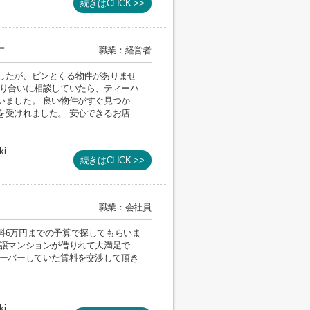
続きはCLICK >>
ナ
職業：経営者
したが、ピンとくる物件がありませ
知り合いに相談していたら、ティーハ
いました。 良い物件がすぐ見つか
を受けれました。 安心できるお店
ki
続きはCLICK >>
職業：会社員
料6万円までの予算で探してもらいま
分譲マンションが借りれて大満足で
オーバーしていた賃料を交渉して頂き
ki