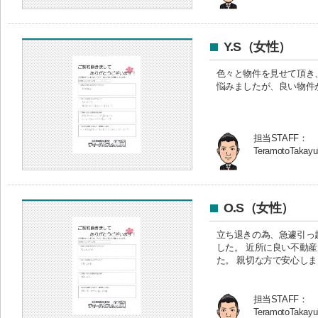
Y.S（女性）
色々と物件を見せて頂き
悩みましたが、良い物件
担当STAFF：
TeramotoTakayu
O.S（女性）
立ち退きの為、急遽引っ
した。 近所に良い不動
た。 親切な方で安心し
担当STAFF：
TeramotoTakayu