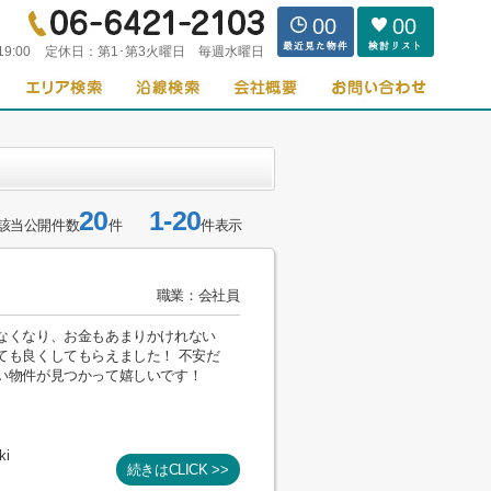
00
00
19:00
定休日：
第1･第3火曜日 毎週水曜日
20
1-20
該当公開件数
件
件表示
職業：会社員
なくなり、お金もあまりかけれない
ても良くしてもらえました！ 不安だ
い物件が見つかって嬉しいです！
ki
続きはCLICK >>