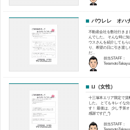
パウレレ オハ
不動産会社を数社行きま
んでした。 そんな時に
ウスさんを紹介してもら
り、希望の日に引き渡し
だ...
担当STAFF：
TeramotoTakayu
I.I（女性）
十三塚本エリア限定で賃
した。 とてもキレイな
す！ 最後は、少し予算
感謝です(^_^)
担当STAFF：
TeramotoTakayu