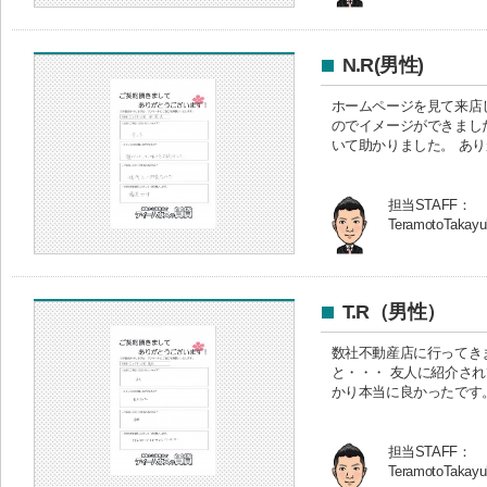
N.R(男性)
ホームページを見て来店
のでイメージができまし
いて助かりました。 あ
担当STAFF：
TeramotoTakayu
T.R（男性）
数社不動産店に行ってき
と・・・ 友人に紹介さ
かり本当に良かったです
担当STAFF：
TeramotoTakayu