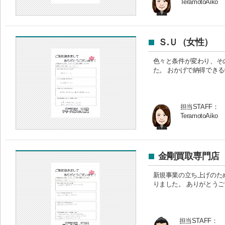
TeramotoAiko
Ｓ.Ｕ（女性）
色々と条件が変わり、そ
た。 おかげで納得でき
担当STAFF：
TeramotoAiko
金剛買取専門店
新規事業の立ち上げのた
りました。 ありがとう
担当STAFF：