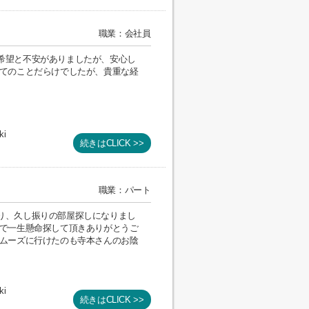
職業：会社員
希望と不安がありましたが、安心し
めてのことだらけでしたが、貴重な経
ki
続きはCLICK >>
職業：パート
り、久し振りの部屋探しになりまし
囲で一生懸命探して頂きありがとうご
スムーズに行けたのも寺本さんのお陰
ki
続きはCLICK >>