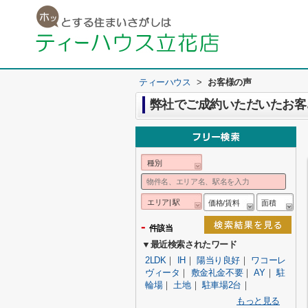
ティーハウス
>
お客様の声
弊社でご成約いただいたお客
種別
エリア| 駅
価格/賃料
面積
-
件該当
▼最近検索されたワード
2LDK
｜
IH
｜
陽当り良好
｜
ワコーレ
ヴィータ
｜
敷金礼金不要
｜
AY
｜
駐
輪場
｜
土地
｜
駐車場2台
｜
もっと見る