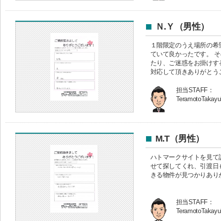
Ｎ.Ｙ（男性）
１階限定のうえ場所の希
ていて良かったです。 
たり、ご迷惑をお掛けす
対応して頂きありがとう
担当STAFF：
TeramotoTakayu
M.T（男性）
ハトマークサイトを見て
せて探してくれ、引渡日
きる物件が見つかりあり
担当STAFF：
TeramotoTakayu