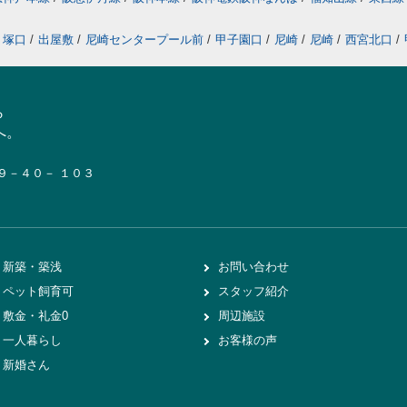
塚口
/
出屋敷
/
尼崎センタープール前
/
甲子園口
/
尼崎
/
尼崎
/
西宮北口
/
ら
へ。
１９－４０－ １０３
新築・築浅
お問い合わせ
ペット飼育可
スタッフ紹介
敷金・礼金0
周辺施設
一人暮らし
お客様の声
新婚さん