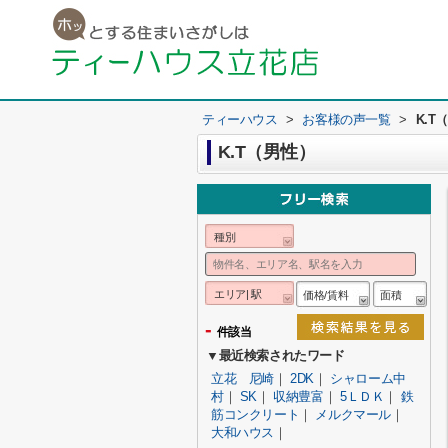
ティーハウス
>
お客様の声一覧
>
K.T
K.T（男性）
種別
エリア| 駅
価格/賃料
面積
-
件該当
▼最近検索されたワード
立花 尼崎
｜
2DK
｜
シャローム中
村
｜
SK
｜
収納豊富
｜
5ＬＤＫ
｜
鉄
筋コンクリート
｜
メルクマール
｜
大和ハウス
｜