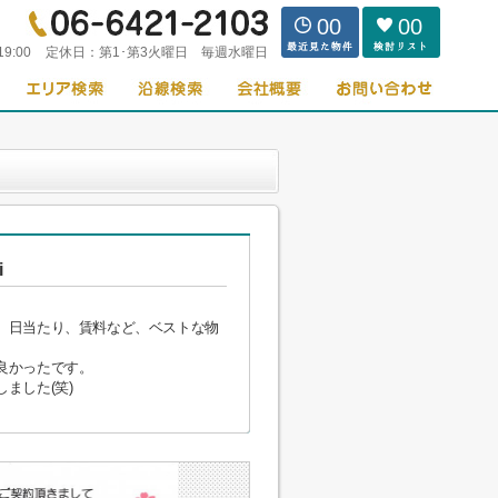
00
00
19:00
定休日：
第1･第3火曜日 毎週水曜日
i
、日当たり、賃料など、ベストな物
良かったです。
ました(笑)