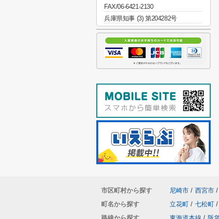
FAX/06-6421-2130
兵庫県知事 (3) 第204282号
市区町村から探す
尼崎市
/
西宮市
/
町名から探す
立花町
/
七松町
/
路線から探す
東海道本線
/
阪