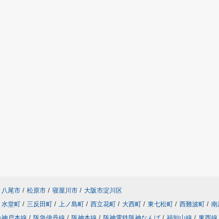
八尾市
/
松原市
/
寝屋川市
/
大阪市淀川区
水堂町
/
三反田町
/
上ノ島町
/
西立花町
/
大西町
/
東七松町
/
西難波町
/
南
急神戸本線
/
阪急伊丹線
/
阪神本線
/
阪神電鉄阪神なんば
/
福知山線
/
東西