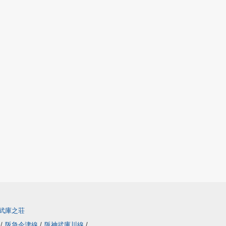
武庫之荘
線
/
阪急今津線
/
阪神武庫川線
/