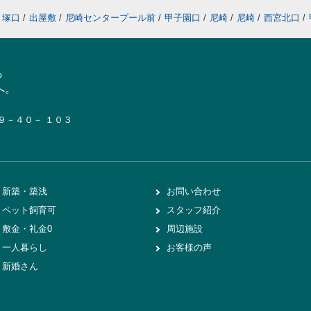
塚口
/
出屋敷
/
尼崎センタープール前
/
甲子園口
/
尼崎
/
尼崎
/
西宮北口
/
ら
へ。
１９－４０－ １０３
新築・築浅
お問い合わせ
ペット飼育可
スタッフ紹介
敷金・礼金0
周辺施設
一人暮らし
お客様の声
新婚さん