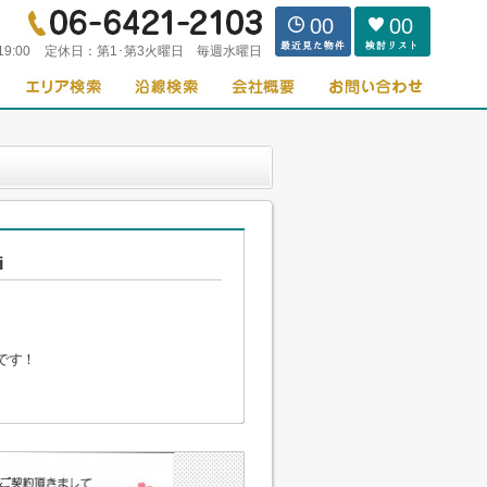
00
00
19:00
定休日：
第1･第3火曜日 毎週水曜日
i
です！