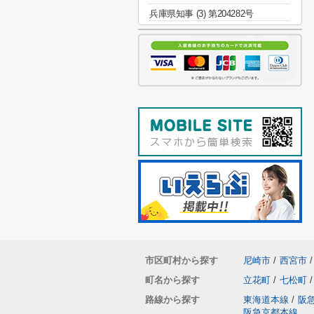
兵庫県知事 (3) 第204282号
市区町村から探す
尼崎市
/
西宮市
/
町名から探す
立花町
/
七松町
/
路線から探す
東海道本線
/
阪
阪急京都本線