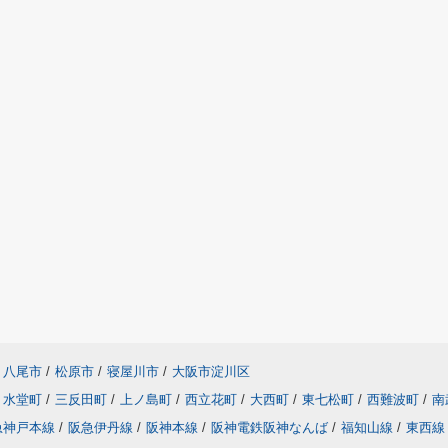
八尾市
/
松原市
/
寝屋川市
/
大阪市淀川区
水堂町
/
三反田町
/
上ノ島町
/
西立花町
/
大西町
/
東七松町
/
西難波町
/
南
急神戸本線
/
阪急伊丹線
/
阪神本線
/
阪神電鉄阪神なんば
/
福知山線
/
東西