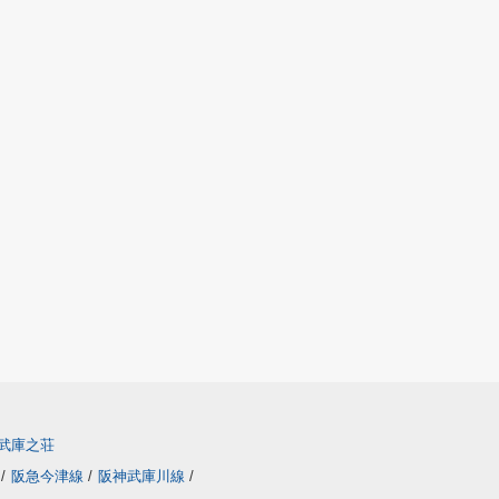
武庫之荘
線
/
阪急今津線
/
阪神武庫川線
/