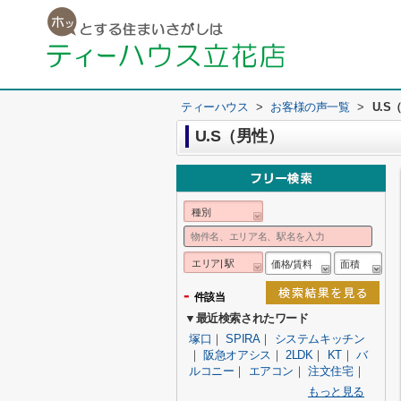
ティーハウス
>
お客様の声一覧
>
U.S
U.S（男性）
種別
エリア| 駅
価格/賃料
面積
-
件該当
▼最近検索されたワード
塚口
｜
SPIRA
｜
システムキッチン
｜
阪急オアシス
｜
2LDK
｜
KT
｜
バ
ルコニー
｜
エアコン
｜
注文住宅
｜
もっと見る