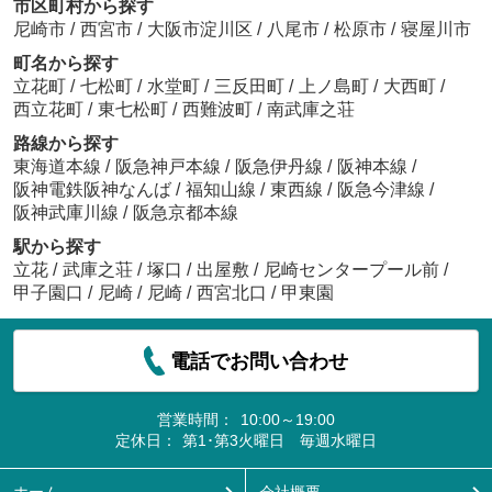
市区町村から探す
尼崎市
/
西宮市
/
大阪市淀川区
/
八尾市
/
松原市
/
寝屋川市
町名から探す
立花町
/
七松町
/
水堂町
/
三反田町
/
上ノ島町
/
大西町
/
西立花町
/
東七松町
/
西難波町
/
南武庫之荘
路線から探す
東海道本線
/
阪急神戸本線
/
阪急伊丹線
/
阪神本線
/
阪神電鉄阪神なんば
/
福知山線
/
東西線
/
阪急今津線
/
阪神武庫川線
/
阪急京都本線
駅から探す
立花
/
武庫之荘
/
塚口
/
出屋敷
/
尼崎センタープール前
/
甲子園口
/
尼崎
/
尼崎
/
西宮北口
/
甲東園
電話でお問い合わせ
営業時間：
10:00～19:00
定休日：
第1･第3火曜日 毎週水曜日