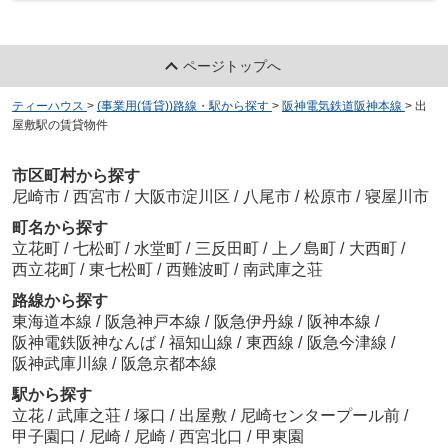
ページトップへ
ティーハウス
>
(事業用(賃貸))路線・駅から探す
>
阪神電気鉄道阪神本線
>
出
屋敷駅の賃貸物件
市区町村から探す
尼崎市
/
西宮市
/
大阪市淀川区
/
八尾市
/
松原市
/
寝屋川市
町名から探す
立花町
/
七松町
/
水堂町
/
三反田町
/
上ノ島町
/
大西町
/
西立花町
/
東七松町
/
西難波町
/
南武庫之荘
路線から探す
東海道本線
/
阪急神戸本線
/
阪急伊丹線
/
阪神本線
/
阪神電鉄阪神なんば
/
福知山線
/
東西線
/
阪急今津線
/
阪神武庫川線
/
阪急京都本線
駅から探す
立花
/
武庫之荘
/
塚口
/
出屋敷
/
尼崎センタープール前
/
甲子園口
/
尼崎
/
尼崎
/
西宮北口
/
甲東園