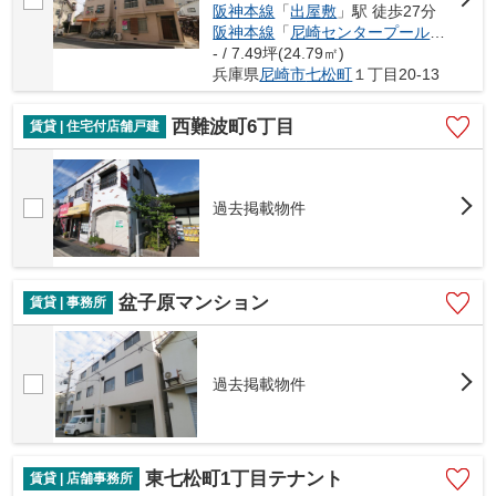
阪神本線
「
出屋敷
」駅 徒歩27分
阪神本線
「
尼崎センタープール前
」駅 徒
- / 7.49坪(24.79㎡)
兵庫県
尼崎市
七松町
１丁目20-13
西難波町6丁目
賃貸 | 住宅付店舗戸建
過去掲載物件
盆子原マンション
賃貸 | 事務所
過去掲載物件
東七松町1丁目テナント
賃貸 | 店舗事務所