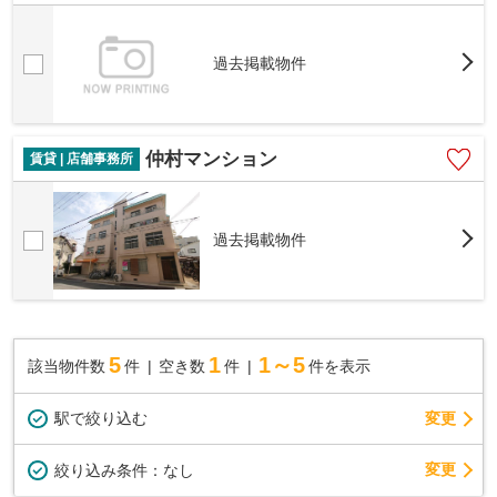
過去掲載物件
仲村マンション
賃貸 | 店舗事務所
過去掲載物件
5
1
1～5
該当物件数
件
空き数
件
件を表示
駅で絞り込む
変更
変更
絞り込み条件：
なし