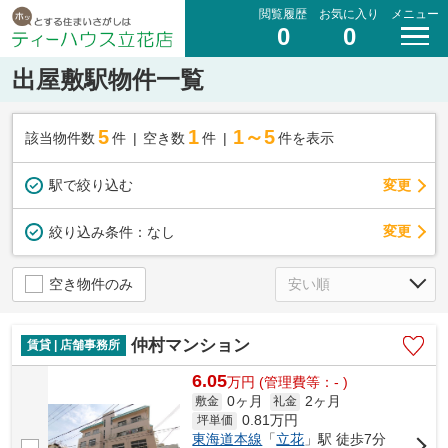
閲覧履歴
お気に入り
メニュー
0
0
出屋敷駅物件一覧
5
1
1～5
該当物件数
件
空き数
件
件を表示
駅で絞り込む
変更
変更
絞り込み条件：
なし
空き物件のみ
仲村マンション
賃貸 | 店舗事務所
6.05
万
円
(管理費等：- )
0ヶ月
2ヶ月
敷金
礼金
0.81
万円
坪単価
東海道本線
「
立花
」駅 徒歩7分