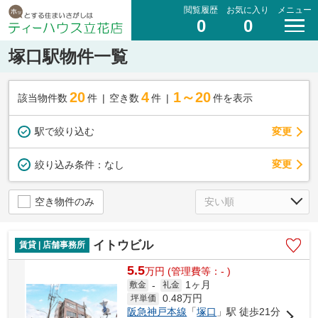
閲覧履歴
お気に入り
メニュー
0
0
塚口駅物件一覧
20
4
1～20
該当物件数
件
空き数
件
件を表示
駅で絞り込む
変更
変更
絞り込み条件：
なし
空き物件のみ
イトウビル
賃貸 | 店舗事務所
5.5
万
円
(管理費等：- )
1ヶ月
敷金
-
礼金
0.48
万円
坪単価
阪急神戸本線
「
塚口
」駅 徒歩21分