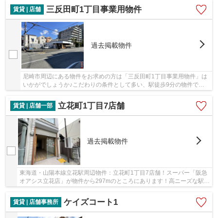
三反田町1丁目事業用物件
賃貸 | 店舗
過去掲載物件
尼崎市周辺にある物件をお求めの方は「三反田町1丁目事業用物件」は
いかがでしょうか♪こだわりの条件として多い、駅徒歩9分の物件です
(^^)
立花町1丁目7店舗
賃貸 | 店舗一部
過去掲載物件
東海道・山陽本線立花駅周辺物件：立花町1丁目7店舗！スーパー「阪急
オアシス立花店」が物件から297mのところにあります！高ニーズな駅近
の物件で、徒歩3分で駅に行くことができます(^o^)
ケイズコート1
賃貸 | 店舗事務所