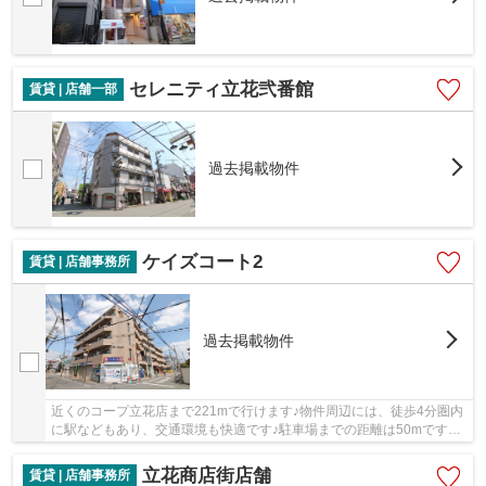
セレニティ立花弐番館
賃貸 | 店舗一部
過去掲載物件
ケイズコート2
賃貸 | 店舗事務所
過去掲載物件
近くのコープ立花店まで221mで行けます♪物件周辺には、徒歩4分圏内
に駅などもあり、交通環境も快適です♪駐車場までの距離は50mです
(^^)
立花商店街店舗
賃貸 | 店舗事務所