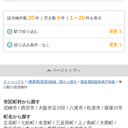
20
4
1～20
該当物件数
件
空き数
件
件を表示
駅で絞り込む
変更
変更
絞り込み条件：
なし
ページトップへ
ティーハウス
>
(事業用(賃貸))路線・駅から探す
>
阪急電鉄阪急神戸本線
>
塚
口駅の賃貸物件
市区町村から探す
尼崎市
/
西宮市
/
大阪市淀川区
/
八尾市
/
松原市
/
寝屋川市
町名から探す
立花町
/
七松町
/
水堂町
/
三反田町
/
上ノ島町
/
大西町
/