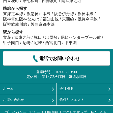
西立花町
/
東七松町
/
西難波町
/
南武庫之荘
路線から探す
東海道本線
/
阪急神戸本線
/
阪急伊丹線
/
阪神本線
/
阪神電鉄阪神なんば
/
福知山線
/
東西線
/
阪急今津線
/
阪神武庫川線
/
阪急京都本線
駅から探す
立花
/
武庫之荘
/
塚口
/
出屋敷
/
尼崎センタープール前
/
甲子園口
/
尼崎
/
尼崎
/
西宮北口
/
甲東園
電話でお問い合わせ
営業時間：
10:00～19:00
定休日：
第1･第3火曜日 毎週水曜日
ホーム
会社概要
お問い合わせ
物件リクエスト
プライバシーポリシー
利用規約
アクセスマップ
PCサイト