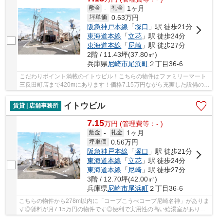
1ヶ月
敷金
-
礼金
0.63
万円
坪単価
阪急神戸本線
「
塚口
」駅 徒歩21分
東海道本線
「
立花
」駅 徒歩24分
東海道本線
「
尼崎
」駅 徒歩27分
2階 / 11.43坪(37.80㎡)
兵庫県
尼崎市
尾浜町
２丁目36-6
こだわりポイント満載のイトウビル！こちらの物件はファミリーマート
三反田町店まで420mにあります！価格7.15万円ながら充実した設備のこ
ちらの物件は、多くの方におすすめです！給湯...
イトウビル
賃貸 | 店舗事務所
7.15
万
円
(管理費等：- )
1ヶ月
敷金
-
礼金
0.56
万円
坪単価
阪急神戸本線
「
塚口
」駅 徒歩21分
東海道本線
「
立花
」駅 徒歩24分
東海道本線
「
尼崎
」駅 徒歩27分
3階 / 12.70坪(42.00㎡)
兵庫県
尼崎市
尾浜町
２丁目36-6
こちらの物件から278m以内に「コープこうべコープ尼崎名神」がありま
す◎賃料が月7.15万円の物件です◎便利で実用性の高い給湯室がありま
す◎オフィスとしてもご利用いただける物件です(^_^)