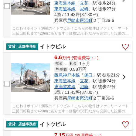
東海道本線
「
立花
」駅 徒歩24分
東海道本線
「
尼崎
」駅 徒歩27分
4階 / 11.43坪(37.80㎡)
兵庫県
尼崎市
尾浜町
２丁目36-6
こだわりポイント満載のイトウビル！こちらの物件はファミリーマート
三反田町店まで420mにあります！価格5.5万円ながら充実した設備のこ
ちらの物件は、多くの方におすすめです！給湯室...
イトウビル
賃貸 | 店舗事務所
6.6
万
円
(管理費等：- )
1ヶ月
敷金
-
礼金
0.58
万円
坪単価
阪急神戸本線
「
塚口
」駅 徒歩21分
東海道本線
「
立花
」駅 徒歩24分
東海道本線
「
尼崎
」駅 徒歩27分
3階 / 11.43坪(37.80㎡)
兵庫県
尼崎市
尾浜町
２丁目36-6
こだわりポイント満載のイトウビル！こちらの物件はファミリーマート
三反田町店まで420mにあります！価格6.6万円ながら充実した設備のこ
ちらの物件は、多くの方におすすめです！給湯室...
イトウビル
賃貸 | 店舗事務所
7.15
万
円
(管理費等：- )