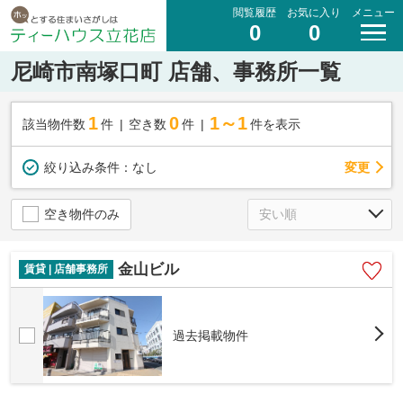
閲覧履歴
お気に入り
メニュー
0
0
尼崎市南塚口町 店舗、事務所一覧
1
0
1～1
該当物件数
件
空き数
件
件を表示
変更
絞り込み条件：
なし
空き物件のみ
金山ビル
賃貸 | 店舗事務所
過去掲載物件