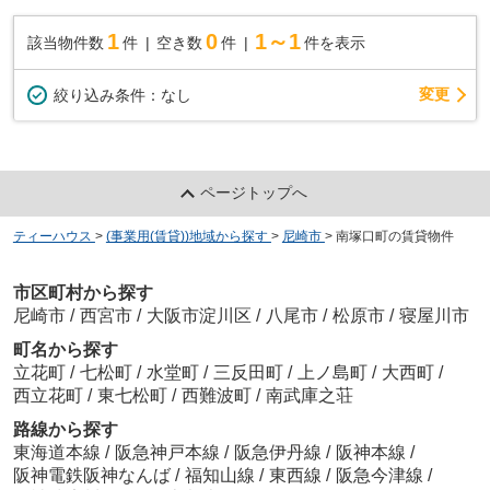
1
0
1～1
該当物件数
件
空き数
件
件を表示
変更
絞り込み条件：
なし
ページトップへ
ティーハウス
>
(事業用(賃貸))地域から探す
>
尼崎市
>
南塚口町の賃貸物件
市区町村から探す
尼崎市
/
西宮市
/
大阪市淀川区
/
八尾市
/
松原市
/
寝屋川市
町名から探す
立花町
/
七松町
/
水堂町
/
三反田町
/
上ノ島町
/
大西町
/
西立花町
/
東七松町
/
西難波町
/
南武庫之荘
路線から探す
東海道本線
/
阪急神戸本線
/
阪急伊丹線
/
阪神本線
/
阪神電鉄阪神なんば
/
福知山線
/
東西線
/
阪急今津線
/