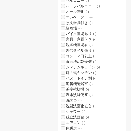
バルコニー
(-)
ルーフバルコニー
(-)
オール電化
(-)
エレベーター
(-)
照明器具付き
(-)
駐輪場
(-)
バイク置場あり
(-)
家具・家電付き
(-)
洗濯機置場有
(-)
外観タイル張り
(-)
コンロ２口以上
(-)
食器洗い乾燥機
(-)
システムキッチン
(-)
対面式キッチン
(-)
バス・トイレ別
(-)
追焚機能浴室
(-)
浴室乾燥機
(-)
温水洗浄便座
(-)
洗面台
(-)
洗髪洗面化粧台
(-)
シャワー
(-)
独立洗面台
(-)
エアコン
(-)
床暖房
(-)