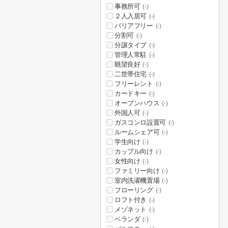
事務所可
(-)
２人入居可
(-)
バリアフリー
(-)
分割可
(-)
分譲タイプ
(-)
管理人常駐
(-)
眺望良好
(-)
二世帯住宅
(-)
フリーレント
(-)
カードキー
(-)
オープンハウス
(-)
外国人可
(-)
ガスコンロ設置可
(-)
ルームシェア可
(-)
学生向け
(-)
カップル向け
(-)
女性向け
(-)
ファミリー向け
(-)
室内洗濯機置場
(-)
フローリング
(-)
ロフト付き
(-)
メゾネット
(-)
ベランダ
(-)