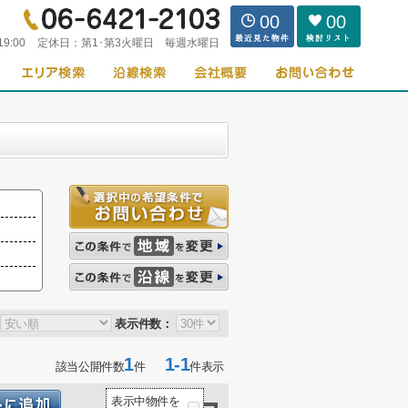
00
00
19:00
定休日：
第1･第3火曜日 毎週水曜日
表示件数：
1
1-1
該当公開件数
件
件表示
表示中物件を