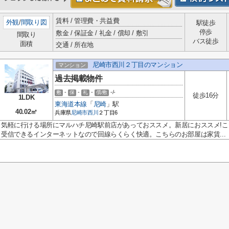
賃料 / 管理費・共益費
外観
/
間取り図
駅徒歩
停歩
敷金 / 保証金 / 礼金 / 償却 / 敷引
間取り
バス徒歩
面積
交通 / 所在地
尼崎市西川２丁目のマンション
マンション
過去掲載物件
-
-
-
-/-
敷
保
礼
償/敷
徒歩16分
1LDK
東海道本線
「
尼崎
」駅
40.02㎡
兵庫県
尼崎市
西川
２丁目6
気軽に行ける場所にマルハチ尼崎駅前店があっておススメ。新居におススメ!こだ
受信できるインターネットなので回線らくらく快適。こちらのお部屋は家賃...