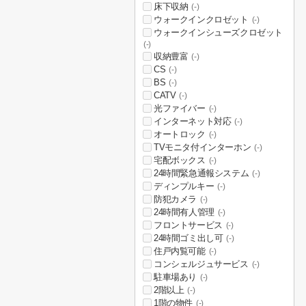
床下収納
(-)
ウォークインクロゼット
(-)
ウォークインシューズクロゼット
(-)
収納豊富
(-)
CS
(-)
BS
(-)
CATV
(-)
光ファイバー
(-)
インターネット対応
(-)
オートロック
(-)
TVモニタ付インターホン
(-)
宅配ボックス
(-)
24時間緊急通報システム
(-)
ディンプルキー
(-)
防犯カメラ
(-)
24時間有人管理
(-)
フロントサービス
(-)
24時間ゴミ出し可
(-)
住戸内覧可能
(-)
コンシェルジュサービス
(-)
駐車場あり
(-)
2階以上
(-)
1階の物件
(-)