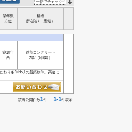
一括でチェック
築年数
構造
方位
所在階 / （階建）
築10年
鉄筋コンクリート
西
2階/（5階建）
わり条件No,1の新築物件。高速に
1
1-1
該当公開件数
件
件表示