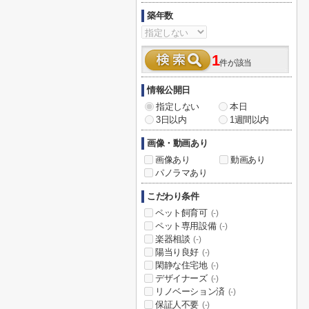
築年数
1
件が該当
情報公開日
指定しない
本日
3日以内
1週間以内
画像・動画あり
画像あり
動画あり
パノラマあり
こだわり条件
ペット飼育可
(-)
ペット専用設備
(-)
楽器相談
(-)
陽当り良好
(-)
閑静な住宅地
(-)
デザイナーズ
(-)
リノベーション済
(-)
保証人不要
(-)