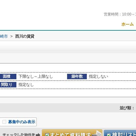
営業時間：
10:00～
崎市
>
西川の賃貸
面積
下限なし～上限なし
築年数
指定しない
間取り
指定なし
並び順：
募集中のみ表示