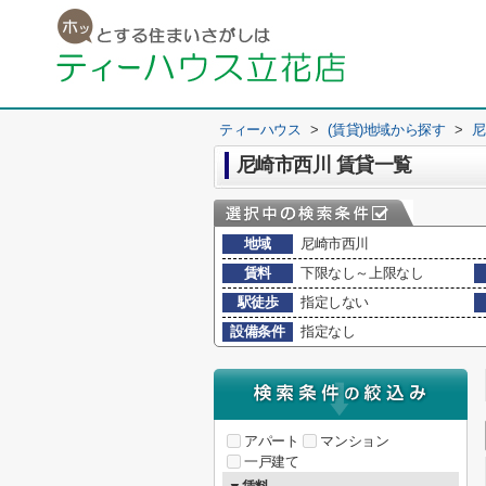
ティーハウス
>
(賃貸)地域から探す
>
尼
尼崎市西川 賃貸一覧
地域
尼崎市西川
賃料
下限なし～上限なし
駅徒歩
指定しない
設備条件
指定なし
アパート
マンション
一戸建て