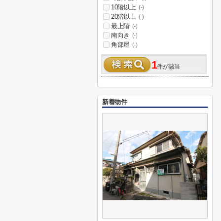
10階以上
(-)
20階以上
(-)
最上階
(-)
南向き
(-)
角部屋
(-)
1
件が該当
新着物件