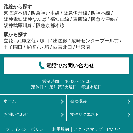
路線から探す
東海道本線
/
阪急神戸本線
/
阪急伊丹線
/
阪神本線
/
阪神電鉄阪神なんば
/
福知山線
/
東西線
/
阪急今津線
/
阪神武庫川線
/
阪急京都本線
駅から探す
立花
/
武庫之荘
/
塚口
/
出屋敷
/
尼崎センタープール前
/
甲子園口
/
尼崎
/
尼崎
/
西宮北口
/
甲東園
電話でお問い合わせ
営業時間：
10:00～19:00
定休日：
第1･第3火曜日 毎週水曜日
ホーム
会社概要
お問い合わせ
物件リクエスト
プライバシーポリシー
利用規約
アクセスマップ
PCサイト