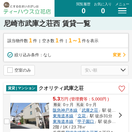
閲覧履歴
お気に入り
メニュー
0
0
尼崎市武庫之荘西 賃貸一覧
1
1
1～1
該当物件数
件
空き数
件
件を表示
変更
絞り込み条件：
なし
空室のみ
クオリティ武庫之荘
賃貸 | マンション
5.3
万
円
(管理費等：5,000円 )
0ヶ月
0ヶ月
敷金
礼金
阪急神戸本線
「
武庫之荘
」駅 徒歩6分
東海道本線
「
立花
」駅 徒歩31分
東海道本線
「
甲子園口
」駅 徒歩34分
2階 / 1K / 23.78㎡