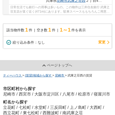
兵庫県
尼崎市
武庫之荘西
２丁目45-11
日常生活でも銀行への用事は多いもの。この物件は三井住友銀行 武庫之
荘支店が直ぐ近く(471m)にあります。駐車スペースももちろんご用意し
ております。できるだけ費用を抑えてゆとりあ...
1
1
1～1
該当物件数
件
空き数
件
件を表示
変更
絞り込み条件：
なし
ページトップへ
ティーハウス
>
(賃貸)地域から探す
>
尼崎市
>
武庫之荘西の賃貸
市区町村から探す
尼崎市
/
西宮市
/
大阪市淀川区
/
八尾市
/
松原市
/
寝屋川市
町名から探す
立花町
/
七松町
/
水堂町
/
三反田町
/
上ノ島町
/
大西町
/
西立花町
/
東七松町
/
西難波町
/
南武庫之荘