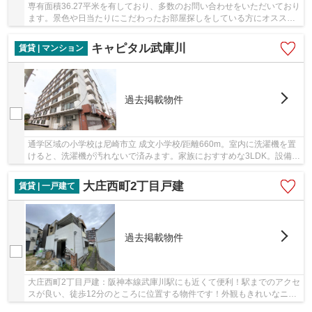
専有面積36.27平米を有しており、多数のお問い合わせをいただいており
ます。景色や日当たりにこだわったお部屋探しをしている方にオススメ
の物件を提供します。費用抑えめで、綺麗な室...
キャピタル武庫川
賃貸 | マンション
過去掲載物件
通学区域の小学校は尼崎市立 成文小学校/距離660m。室内に洗濯機を置
けると、洗濯機が汚れないで済みます。家族におすすめな3LDK。設備も
充実。管理人さんが日中いるので、セキュリテ...
大庄西町2丁目戸建
賃貸 | 一戸建て
過去掲載物件
大庄西町2丁目戸建：阪神本線武庫川駅にも近くて便利！駅までのアクセ
スが良い、徒歩12分のところに位置する物件です！外観もきれいなニー
ズの高い一戸建て物件はこちらです！こちらは...