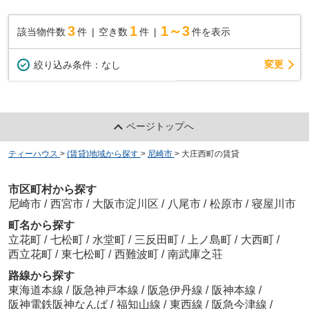
3
1
1～3
該当物件数
件
空き数
件
件を表示
変更
絞り込み条件：
なし
ページトップへ
ティーハウス
>
(賃貸)地域から探す
>
尼崎市
>
大庄西町の賃貸
市区町村から探す
尼崎市
/
西宮市
/
大阪市淀川区
/
八尾市
/
松原市
/
寝屋川市
町名から探す
立花町
/
七松町
/
水堂町
/
三反田町
/
上ノ島町
/
大西町
/
西立花町
/
東七松町
/
西難波町
/
南武庫之荘
路線から探す
東海道本線
/
阪急神戸本線
/
阪急伊丹線
/
阪神本線
/
阪神電鉄阪神なんば
/
福知山線
/
東西線
/
阪急今津線
/