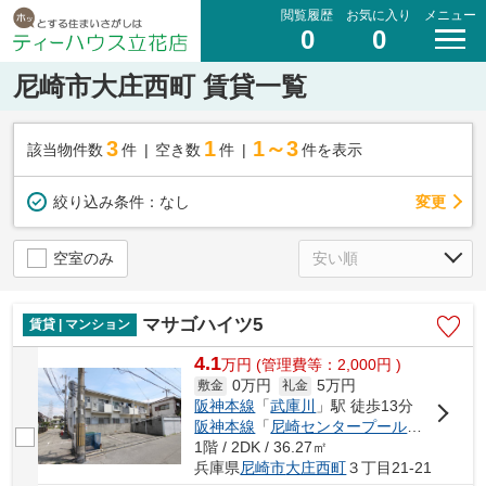
閲覧履歴
お気に入り
メニュー
0
0
尼崎市大庄西町 賃貸一覧
3
1
1～3
該当物件数
件
空き数
件
件を表示
変更
絞り込み条件：
なし
空室のみ
マサゴハイツ5
賃貸 | マンション
4.1
万
円
(管理費等：2,000円 )
0万円
5万円
敷金
礼金
阪神本線
「
武庫川
」駅 徒歩13分
阪神本線
「
尼崎センタープール前
」駅 徒歩
1階 / 2DK / 36.27㎡
兵庫県
尼崎市
大庄西町
３丁目21-21