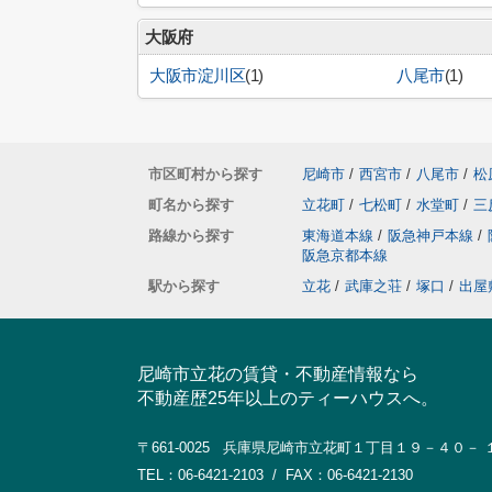
大阪府
大阪市淀川区
(1)
八尾市
(1)
市区町村から探す
尼崎市
/
西宮市
/
八尾市
/
松
町名から探す
立花町
/
七松町
/
水堂町
/
三
路線から探す
東海道本線
/
阪急神戸本線
/
阪急京都本線
駅から探す
立花
/
武庫之荘
/
塚口
/
出屋
尼崎市立花の賃貸・不動産情報なら
不動産歴25年以上のティーハウスへ。
〒661-0025 兵庫県尼崎市立花町１丁目１９－４０－ 
TEL：06-6421-2103 / FAX：06-6421-2130