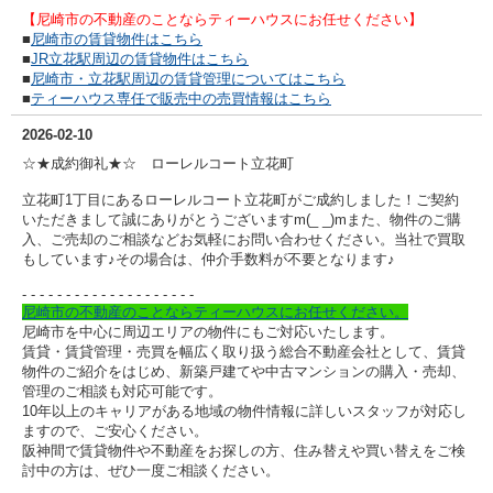
【尼崎市の不動産のことならティーハウスにお任せください】
■
尼崎市の賃貸物件はこちら
■
JR立花駅周辺の賃貸物件はこちら
■
尼崎市・立花駅周辺の賃貸管理についてはこちら
■
ティーハウス専任で販売中の売買情報はこちら
2026-02-10
☆★成約御礼★☆ ローレルコート立花町
立花町1丁目にあるローレルコート立花町がご成約しました！ご契約
いただきまして誠にありがとうございますm(_ _)mまた、物件のご購
入、ご売却のご相談などお気軽にお問い合わせください。当社で買取
もしています♪その場合は、仲介手数料が不要となります♪
- - - - - - - - - -
- - - - - - - - - -
尼崎市の不動産のことならティーハウスにお任せください。
尼崎市を中心に周辺エリアの物件にもご対応いたします。
賃貸・賃貸管理・売買を幅広く取り扱う総合不動産会社として、賃貸
物件のご紹介をはじめ、新築戸建てや中古マンションの購入・売却、
管理のご相談も対応可能です。
10年以上のキャリアがある地域の物件情報に詳しいスタッフが対応し
ますので、ご安心ください。
阪神間で賃貸物件や不動産をお探しの方、住み替えや買い替えをご検
討中の方は、ぜひ一度ご相談ください。