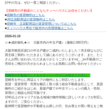
討中の方は、ぜひ一度ご相談ください。
【尼崎市の不動産のことならティーハウスにお任せください】
■
尼崎市の賃貸物件はこちら
■
JR立花駅周辺の賃貸物件はこちら
■
尼崎市・立花駅周辺の賃貸管理についてはこちら
■
ティーハウス専任で販売中の売買情報はこちら
2026-01-18
☆★成約御礼★☆ 大阪市内の中古戸建♪（価格2,080万円）
大阪市鶴見区諸口の中古戸建がご成約いたしました！売主様ならびに
買主様ご契約いただきまして誠にありがとうございます。また、たく
さんお問い合わせいただきありがとうございますm(_ _)m不動産のご
売却をご検討の方がおられましたらお気軽にお問い合わせください♪
- - - - - - - - - -
- - - - - - - - - -
尼崎市の不動産のことならティーハウスにお任せください。
尼崎市を中心に周辺エリアの物件にもご対応いたします。
賃貸・賃貸管理・売買を幅広く取り扱う総合不動産会社として、賃貸
物件のご紹介をはじめ、新築戸建てや中古マンションの購入・売却、
管理のご相談も対応可能です。
10年以上のキャリアがある地域の物件情報に詳しいスタッフが対応し
ますので、ご安心ください。
阪神間で賃貸物件や不動産をお探しの方、住み替えや買い替えをご検