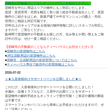
尼崎市の不動産のことならティーハウスにお任せください。
尼崎市を中心に周辺エリアの物件にもご対応いたします。
賃貸・賃貸管理・売買を幅広く取り扱う総合不動産会社として、賃貸
物件のご紹介をはじめ、新築戸建てや中古マンションの購入・売却、
管理のご相談も対応可能です。
10年以上のキャリアがある地域の物件情報に詳しいスタッフが対応し
ますので、ご安心ください。
阪神間で賃貸物件や不動産をお探しの方、住み替えや買い替えをご検
討中の方は、ぜひ一度ご相談ください。
【尼崎市の不動産のことならティーハウスにお任せください】
■
尼崎市の賃貸物件はこちら
■
JR立花駅周辺の賃貸物件はこちら
■
尼崎市・立花駅周辺の賃貸管理についてはこちら
■
ティーハウス専任で販売中の売買情報はこちら
2026-07-02
☆★入居者様向けサポートページを公開しました★☆
このたび、入居者様向けサポートページを公開いたしました！
水漏れ・設備トラブルなど、入居中のお困りごとをサポート！
賃貸物件の解約手続きもオンラインで受付可能！
ご来店や書類の郵送
は不要です。
スマートフォンやパソコンから簡単にお手続きいただけますので、ぜ
ひご活用ください♪