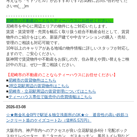
考えなら『イトウビル』がおすすめです♪
お気軽にお問い合わせくだ
さいm(_ _)m
- - - - - - - - - -
- - - - - - - - - -
尼崎市の不動産のことならティーハウスにお任せください。
尼崎市を中心に周辺エリアの物件にもご対応いたします。
賃貸・賃貸管理・売買を幅広く取り扱う総合不動産会社として、賃貸
物件のご紹介をはじめ、新築戸建てや中古マンションの購入・売却、
管理のご相談も対応可能です。
10年以上のキャリアがある地域の物件情報に詳しいスタッフが対応し
ますので、ご安心ください。
阪神間で賃貸物件や不動産をお探しの方、住み替えや買い替えをご検
討中の方は、ぜひ一度ご相談ください。
【尼崎市の不動産のことならティーハウスにお任せください】
■
尼崎市の賃貸物件はこちら
■
JR立花駅周辺の賃貸物件はこちら
■
尼崎市・立花駅周辺の賃貸管理についてはこちら
■
ティーハウス専任で販売中の売買情報はこちら
2026-03-08
☆★敷金礼金0円で駅近＆独立洗面所の1K★☆ 遮音性の高い鉄筋コ
ンクリート造のケイズコート2♪（賃料5.5万円）
大阪市内、神戸市内へのアクセスが良い立花駅徒歩4分！宅配ボック
スやエレベーター、モニターホン、ガスキッチン、風呂トイレ別など