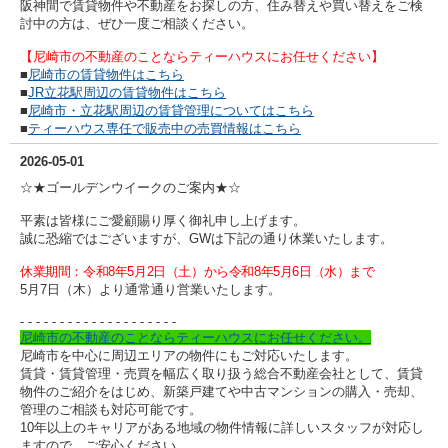
阪神間で賃貸物件や不動産をお探しの方、住み替えや買い替えをご検
討中の方は、ぜひ一度ご相談ください。
【尼崎市の不動産のことならティーハウスにお任せください】
■
尼崎市の賃貸物件はこちら
■
JR立花駅周辺の賃貸物件はこちら
■
尼崎市・立花駅周辺の賃貸管理についてはこちら
■
ティーハウス専任で販売中の売買情報はこちら
2026-05-01
☆★ゴールデンウイークのご案内★☆
平素は皆様にご愛顧賜り厚く御礼申し上げます。
誠に恐縮ではございますが、GWは下記の通り休業いたします。
休業期間：令和8年5月2日（土）から令和8年5月6日（水）まで
5月7日（木）より通常通り営業いたします。
- - - - - - - - - -
- - - - - - - - - -
尼崎市の不動産のことならティーハウスにお任せください。
尼崎市を中心に周辺エリアの物件にもご対応いたします。
賃貸・賃貸管理・売買を幅広く取り扱う総合不動産会社として、賃貸
物件のご紹介をはじめ、新築戸建てや中古マンションの購入・売却、
管理のご相談も対応可能です。
10年以上のキャリアがある地域の物件情報に詳しいスタッフが対応し
ますので、ご安心ください。