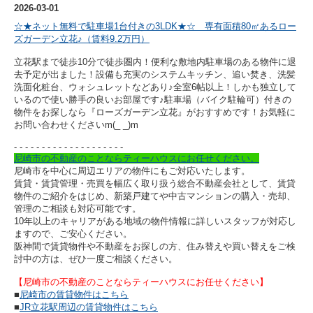
2026-03-01
☆★ネット無料で駐車場1台付きの3LDK★☆ 専有面積80㎡あるロー
ズガーデン立花♪（賃料9.2万円）
立花駅まで徒歩10分で徒歩圏内！便利な敷地内駐車場のある物件に退
去予定が出ました！設備も充実のシステムキッチン、追い焚き、洗髪
洗面化粧台、ウォシュレットなどあり♪全室6帖以上！しかも独立して
いるので使い勝手の良いお部屋です♪駐車場（バイク駐輪可）付きの
物件をお探しなら『ローズガーデン立花』がおすすめです！
お気軽に
お問い合わせくださいm(_ _)m
- - - - - - - - - -
- - - - - - - - - -
尼崎市の不動産のことならティーハウスにお任せください。
尼崎市を中心に周辺エリアの物件にもご対応いたします。
賃貸・賃貸管理・売買を幅広く取り扱う総合不動産会社として、賃貸
物件のご紹介をはじめ、新築戸建てや中古マンションの購入・売却、
管理のご相談も対応可能です。
10年以上のキャリアがある地域の物件情報に詳しいスタッフが対応し
ますので、ご安心ください。
阪神間で賃貸物件や不動産をお探しの方、住み替えや買い替えをご検
討中の方は、ぜひ一度ご相談ください。
【尼崎市の不動産のことならティーハウスにお任せください】
■
尼崎市の賃貸物件はこちら
■
JR立花駅周辺の賃貸物件はこちら