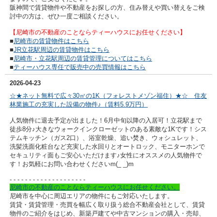
阪神間で賃貸物件や不動産をお探しの方、住み替えや買い替えをご検
討中の方は、ぜひ一度ご相談ください。
【尼崎市の不動産のことならティーハウスにお任せください】
■
尼崎市の賃貸物件はこちら
■
JR立花駅周辺の賃貸物件はこちら
■
尼崎市・立花駅周辺の賃貸管理についてはこちら
■
ティーハウス専任で販売中の売買情報はこちら
2026-04-23
☆★ネット無料で広々30㎡の1K（フォレストメゾン福住）★☆ 住友
林業施工の充実した設備の物件♪（賃料5.9万円）
人気物件に退去予定が出ました！6月中旬以降の入居可！立花駅まで
徒歩8分♪大きなウォークインクローゼットのある素敵な1Kです！シス
テムキッチン（ガス2口）、浴室乾燥、追い焚き、ウォシュレット、
洗髪洗面化粧台など充実した水回りとオートロック、モニターホンで
セキュリティ面もご安心いただけます♪女性にオススメの人気物件で
す！
お気軽にお問い合わせくださいm(_ _)m
- - - - - - - - - -
- - - - - - - - - -
尼崎市の不動産のことならティーハウスにお任せください。
尼崎市を中心に周辺エリアの物件にもご対応いたします。
賃貸・賃貸管理・売買を幅広く取り扱う総合不動産会社として、賃貸
物件のご紹介をはじめ、新築戸建てや中古マンションの購入・売却、