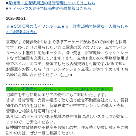
■
尼崎市・立花駅周辺の賃貸管理についてはこちら
■
ティーハウス専任で販売中の売買情報はこちら
2026-02-21
☆★SOHO可の広々ワンルーム★☆ 洋室15帖で快適な一人暮らしを
♪（賃料8.4万円）
立花駅まで徒歩6分！駅までほぼアーケードがあるので雨の日も快適
です！ゆったりと暮らしたい方に最適の38㎡のワンルームです♪イン
ターネット無料に宅配ボックス、追い焚き、浴室乾燥、ウォシュレッ
トなど設備面も充実しています！また、立地も良いので事務所使用以
外でネイル、エステ、整体でしたら店舗契約も可能です♪駅近で広い
お部屋をお探しなら『コージンマンション立花』がおすすめです！
お
気軽にお問い合わせくださいm(_ _)m
- - - - - - - - - -
- - - - - - - - - -
尼崎市の不動産のことならティーハウスにお任せください。
尼崎市を中心に周辺エリアの物件にもご対応いたします。
賃貸・賃貸管理・売買を幅広く取り扱う総合不動産会社として、賃貸
物件のご紹介をはじめ、新築戸建てや中古マンションの購入・売却、
管理のご相談も対応可能です。
10年以上のキャリアがある地域の物件情報に詳しいスタッフが対応し
ますので、ご安心ください。
阪神間で賃貸物件や不動産をお探しの方、住み替えや買い替えをご検
討中の方は、ぜひ一度ご相談ください。