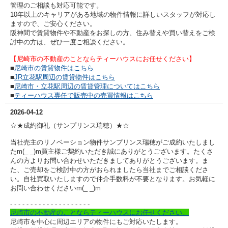
管理のご相談も対応可能です。
10年以上のキャリアがある地域の物件情報に詳しいスタッフが対応し
ますので、ご安心ください。
阪神間で賃貸物件や不動産をお探しの方、住み替えや買い替えをご検
討中の方は、ぜひ一度ご相談ください。
【尼崎市の不動産のことならティーハウスにお任せください】
■
尼崎市の賃貸物件はこちら
■
JR立花駅周辺の賃貸物件はこちら
■
尼崎市・立花駅周辺の賃貸管理についてはこちら
■
ティーハウス専任で販売中の売買情報はこちら
2026-04-12
☆★成約御礼（サンプリンス瑞穂）★☆
当社売主のリノベーション物件サンプリンス瑞穂がご成約いたしまし
たm(_ _)m買主様ご契約いただき誠にありがとうございます。たくさ
んの方よりお問い合わせいただきましてありがとうございます。ま
た、ご売却をご検討中の方がおられましたら当社までご相談くださ
い。自社買取いたしますので仲介手数料が不要となります。
お気軽に
お問い合わせくださいm(_ _)m
- - - - - - - - - -
- - - - - - - - - -
尼崎市の不動産のことならティーハウスにお任せください。
尼崎市を中心に周辺エリアの物件にもご対応いたします。