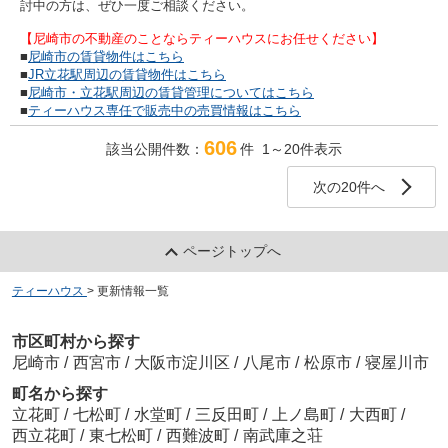
討中の方は、ぜひ一度ご相談ください。
【尼崎市の不動産のことならティーハウスにお任せください】
■
尼崎市の賃貸物件はこちら
■
JR立花駅周辺の賃貸物件はこちら
■
尼崎市・立花駅周辺の賃貸管理についてはこちら
■
ティーハウス専任で販売中の売買情報はこちら
606
該当公開件数：
件 1～20件表示
次の20件へ
ページトップへ
ティーハウス
>
更新情報一覧
市区町村から探す
尼崎市
/
西宮市
/
大阪市淀川区
/
八尾市
/
松原市
/
寝屋川市
町名から探す
立花町
/
七松町
/
水堂町
/
三反田町
/
上ノ島町
/
大西町
/
西立花町
/
東七松町
/
西難波町
/
南武庫之荘