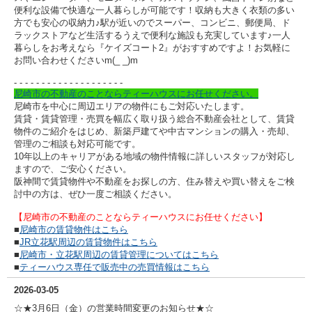
便利な設備で快適な一人暮らしが可能です！収納も大きく衣類の多い
方でも安心の収納力♪駅が近いのでスーパー、コンビニ、郵便局、ド
ラックストアなど生活するうえで便利な施設も充実しています♪一人
暮らしをお考えなら『ケイズコート2』がおすすめですよ！
お気軽に
お問い合わせくださいm(_ _)m
- - - - - - - - - -
- - - - - - - - - -
尼崎市の不動産のことならティーハウスにお任せください。
尼崎市を中心に周辺エリアの物件にもご対応いたします。
賃貸・賃貸管理・売買を幅広く取り扱う総合不動産会社として、賃貸
物件のご紹介をはじめ、新築戸建てや中古マンションの購入・売却、
管理のご相談も対応可能です。
10年以上のキャリアがある地域の物件情報に詳しいスタッフが対応し
ますので、ご安心ください。
阪神間で賃貸物件や不動産をお探しの方、住み替えや買い替えをご検
討中の方は、ぜひ一度ご相談ください。
【尼崎市の不動産のことならティーハウスにお任せください】
■
尼崎市の賃貸物件はこちら
■
JR立花駅周辺の賃貸物件はこちら
■
尼崎市・立花駅周辺の賃貸管理についてはこちら
■
ティーハウス専任で販売中の売買情報はこちら
2026-03-05
☆★3月6日（金）の営業時間変更のお知らせ★☆