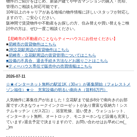
物件のご紹介をはじめ、新築戸建てや中古マンションの購入・売却、
管理のご相談も対応可能です。
10年以上のキャリアがある地域の物件情報に詳しいスタッフが対応し
ますので、ご安心ください。
阪神間で賃貸物件や不動産をお探しの方、住み替えや買い替えをご検
討中の方は、ぜひ一度ご相談ください。
【尼崎市の不動産のことならティーハウスにお任せください】
■
尼崎市の賃貸物件はこちら
■
JR立花駅周辺の賃貸物件はこちら
■
尼崎市・立花駅周辺の賃貸管理についてはこちら
■設備の不具合、退去手続き方法などお困りごとはこちら
■
ティーハウス専任で販売中の売買情報はこちら
2026-07-11
☆★インターネット無料の駅近1K（30㎡）が募集開始（フォレストメ
ゾン福住）★☆ 充実設備の明るい南向き（賃料6万円）
人気物件に募集住戸が出ました！立花駅まで徒歩8分で南向きのお部
屋です♪大きなウォークインクローゼットがあり豊富な収納力！シス
テムキッチン（ガス2口）、浴室乾燥、追い焚き、ウォシュレット、
インターネット無料、オートロック、モニターホンなど設備も充実し
ています♪退去予定で決まりますので、お問い合わせはお早めにm(_
_)m
- - - - - - - - - -
- - - - - - - - - -