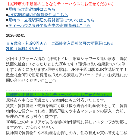
【尼崎市の不動産のことならティーハウスにお任せください】
■
尼崎市の賃貸物件はこちら
■
JR立花駅周辺の賃貸物件はこちら
■
尼崎市・立花駅周辺の賃貸管理についてはこちら
■
ティーハウス専任で販売中の売買情報はこちら
2026-02-05
☆★敷金・礼金0円★☆ ご高齢者入居相談可の稲葉荘にある
2DK（賃料4.8万円）
水回りリフォーム済み（洋式トイレ、浴室シャワー＆追い炊き、洗髪
洗面化粧台）♪ゆったりとした2DKです！環境の良い住宅街でバス停
もすぐ近くにあります♪最寄り駅は、JR甲子園口駅＆JR立花駅です！
敷金礼金0円で初期費用も抑えれる素敵なアパートですよ♪お気軽にお
問い合わせくださいm(_ _)m
- - - - - - - - - -
- - - - - - - - - -
尼崎市の不動産のことならティーハウスにお任せください。
尼崎市を中心に周辺エリアの物件にもご対応いたします。
賃貸・賃貸管理・売買を幅広く取り扱う総合不動産会社として、賃貸
物件のご紹介をはじめ、新築戸建てや中古マンションの購入・売却、
管理のご相談も対応可能です。
10年以上のキャリアがある地域の物件情報に詳しいスタッフが対応し
ますので、ご安心ください。
阪神間で賃貸物件や不動産をお探しの方、住み替えや買い替えをご検