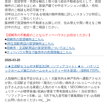
賃貸・賃貸管理・売買を幅広く取り扱う総合不動産会社として、賃貸
物件のご紹介をはじめ、新築戸建てや中古マンションの購入・売却、
管理のご相談も対応可能です。
10年以上のキャリアがある地域の物件情報に詳しいスタッフが対応し
ますので、ご安心ください。
阪神間で賃貸物件や不動産をお探しの方、住み替えや買い替えをご検
討中の方は、ぜひ一度ご相談ください。
【尼崎市の不動産のことならティーハウスにお任せください】
■
尼崎市の賃貸物件はこちら
■
JR立花駅周辺の賃貸物件はこちら
■
尼崎市・立花駅周辺の賃貸管理についてはこちら
■
ティーハウス専任で販売中の売買情報はこちら
2026-03-20
☆★立花駅セコム付き駅近2LDK（ソフィアコート）★☆ パナソニ
ックホームズ施工のホームセキュリティー付き賃貸♪（賃料8.7万円）
人気物件に退去予定が出ました！大阪市内＆神戸市内へ通勤アクセス
が良い立花駅まで徒歩9分！陽当たりの良い南向きバルコニー♪小さな
お子さんがおられる家庭に人気のオール電化！SECOMのホームセキ
ュリティーが標準装備♪収納が豊富で専有面積も53㎡！当社管理の
『ソフィアコートE棟』は、5月下旬入居可能で募集開始です♪
お気軽
にお問い合わせくださいm(_ _)m