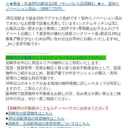
☆★敷金・礼金0円の駅近1LDK（サンパレス21尼崎2）★☆ 室内リ
ノベーション済み
♪（賃料7.7万円）
JR立花駅まで徒歩10分でアクセス良好です！室内リノベーション済み
できれいなお部屋で設備も充実しています♪システムキッチンは3口、
お風呂は追い焚きがあり奥様にご好評です♪専用庭はお子さんのプラ
イベート公園に！？遮音性の優れた鉄筋コンクリート造♪駅近1LDKは
募集戸数が少ないためお問い合わせはお早めにお願いいたしますm(_
_)mご見学可能です♪
- - - - - - - - - -
- - - - - - - - - -
尼崎市の不動産のことならティーハウスにお任せください。
尼崎市を中心に周辺エリアの物件にもご対応いたします。
賃貸・賃貸管理・売買を幅広く取り扱う総合不動産会社として、賃貸
物件のご紹介をはじめ、新築戸建てや中古マンションの購入・売却、
管理のご相談も対応可能です。
10年以上のキャリアがある地域の物件情報に詳しいスタッフが対応し
ますので、ご安心ください。
阪神間で賃貸物件や不動産をお探しの方、住み替えや買い替えをご検
討中の方は、ぜひ一度ご相談ください。
【尼崎市の不動産のことならティーハウスにお任せください】
■
尼崎市の賃貸物件はこちら
■
JR立花駅周辺の賃貸物件はこちら
■
尼崎市・立花駅周辺の賃貸管理についてはこちら