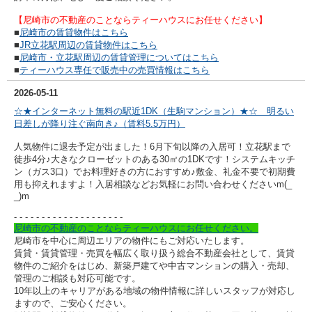
【尼崎市の不動産のことならティーハウスにお任せください】
■
尼崎市の賃貸物件はこちら
■
JR立花駅周辺の賃貸物件はこちら
■
尼崎市・立花駅周辺の賃貸管理についてはこちら
■
ティーハウス専任で販売中の売買情報はこちら
2026-05-11
☆★インターネット無料の駅近1DK（生駒マンション）★☆ 明るい
日差しが降り注ぐ南向き♪（賃料5.5万円）
人気物件に退去予定が出ました！6月下旬以降の入居可！立花駅まで
徒歩4分♪大きなクローゼットのある30㎡の1DKです！システムキッチ
ン（ガス3口）でお料理好きの方におすすめ♪敷金、礼金不要で初期費
用も抑えれますよ！入居相談など
お気軽にお問い合わせくださいm(_
_)m
- - - - - - - - - -
- - - - - - - - - -
尼崎市の不動産のことならティーハウスにお任せください。
尼崎市を中心に周辺エリアの物件にもご対応いたします。
賃貸・賃貸管理・売買を幅広く取り扱う総合不動産会社として、賃貸
物件のご紹介をはじめ、新築戸建てや中古マンションの購入・売却、
管理のご相談も対応可能です。
10年以上のキャリアがある地域の物件情報に詳しいスタッフが対応し
ますので、ご安心ください。