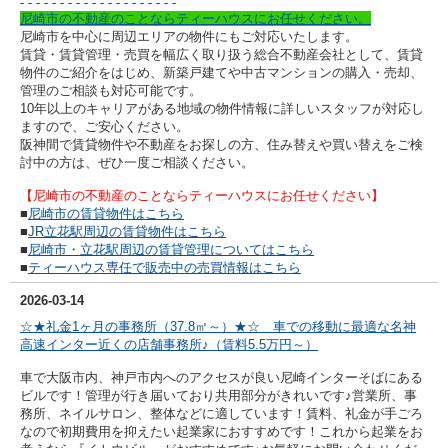
- - - - - - - - - -
- - - - - - - - - -
尼崎市の不動産のことならティーハウスにお任せください。
尼崎市を中心に周辺エリアの物件にもご対応いたします。
賃貸・賃貸管理・売買を幅広く取り扱う総合不動産会社として、賃貸
物件のご紹介をはじめ、新築戸建てや中古マンションの購入・売却、
管理のご相談も対応可能です。
10年以上のキャリアがある地域の物件情報に詳しいスタッフが対応し
ますので、ご安心ください。
阪神間で賃貸物件や不動産をお探しの方、住み替えや買い替えをご検
討中の方は、ぜひ一度ご相談ください。
【尼崎市の不動産のことならティーハウスにお任せください】
■
尼崎市の賃貸物件はこちら
■
JR立花駅周辺の賃貸物件はこちら
■
尼崎市・立花駅周辺の賃貸管理についてはこちら
■
ティーハウス専任で販売中の売買情報はこちら
2026-03-14
☆★礼金1ヶ月の事務所（37.8㎡～）★☆ 車での移動に最適な名神
高速インター近くの店舗事務所♪（賃料5.5万円～）
車で大阪市内、神戸市内へのアクセスが良い尼崎インターそばにある
ビルです！管理が行き届いており共用部分がきれいです♪営業所、事
務所、ネイルサロン、整体などに適しています！賃料、礼金が手ごろ
なので初期費用を抑えたい起業家におすすめです！これから起業をお