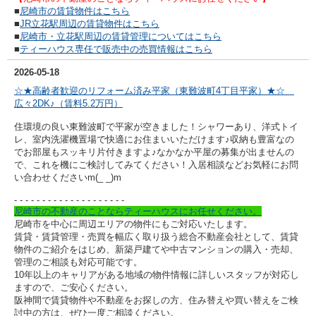
■
尼崎市の賃貸物件はこちら
■
JR立花駅周辺の賃貸物件はこちら
■
尼崎市・立花駅周辺の賃貸管理についてはこちら
■
ティーハウス専任で販売中の売買情報はこちら
2026-05-18
☆★高齢者歓迎のリフォーム済み平家（東難波町4丁目平家）★☆
広々2DK♪（賃料5.2万円）
住環境の良い東難波町で平家が空きました！シャワーあり、洋式トイ
レ、室内洗濯機置場で快適にお住まいいただけます♪収納も豊富なの
でお部屋もスッキリ片付きますよ♪なかなか平屋の募集が出ませんの
で、これを機にご検討してみてください！入居相談など
お気軽にお問
い合わせくださいm(_ _)m
- - - - - - - - - -
- - - - - - - - - -
尼崎市の不動産のことならティーハウスにお任せください。
尼崎市を中心に周辺エリアの物件にもご対応いたします。
賃貸・賃貸管理・売買を幅広く取り扱う総合不動産会社として、賃貸
物件のご紹介をはじめ、新築戸建てや中古マンションの購入・売却、
管理のご相談も対応可能です。
10年以上のキャリアがある地域の物件情報に詳しいスタッフが対応し
ますので、ご安心ください。
阪神間で賃貸物件や不動産をお探しの方、住み替えや買い替えをご検
討中の方は、ぜひ一度ご相談ください。