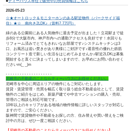
■
ティーハウス専任で販売中の売買情報はこちら
2026-05-23
☆★オートロック＆モニターホンのある駅近物件（パークサイド福
住）★☆ 南向き2L
DK♪（賃料7.7万円）
緑のある公園前にある人気物件に退去予定が出ました！立花駅まで徒
歩8分で大阪市内、神戸市内への通勤アクセスも良好です！水回りも
リフォーム済みでとてもきれいなお部屋です♪システムキッチンは3
口、お風呂は追い焚きがあり奥様にご好評です♪遮音性の優れた鉄筋
コンクリート造で新しい生活をはじめてみませんか♪駅近2LDKは募集
開始すると直ぐに決まってしまいますので、お早めに
お問い合わせく
ださいm(_ _)m
- - - - - - - - - -
- - - - - - - - - -
尼崎市の不動産のことならティーハウスにお任せください。
尼崎市を中心に周辺エリアの物件にもご対応いたします。
賃貸・賃貸管理・売買を幅広く取り扱う総合不動産会社として、賃貸
物件のご紹介をはじめ、新築戸建てや中古マンションの購入・売却、
管理のご相談も対応可能です。
10年以上のキャリアがある地域の物件情報に詳しいスタッフが対応し
ますので、ご安心ください。
阪神間で賃貸物件や不動産をお探しの方、住み替えや買い替えをご検
討中の方は、ぜひ一度ご相談ください。
【尼崎市の不動産のことならティーハウスにお任せください】