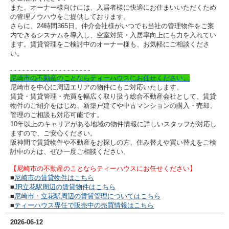
また、オーナー様向けには、入居者様に快適にお住まいいただくため
の管理ノウハウをご提供しております。
さらに、24時間365日、仲介会社様がいつでも当社の管理物件をご案
内できるシステムを導入し、空室対策・入居率向上にも力を入れてい
ます。
賃貸管理をご検討中のオーナー様も、お気軽にご相談くださ
い。
- - - - - - - - - -
- - - - - - - - - -
尼崎市の不動産のことならティーハウスにお任せください。
尼崎市を中心に周辺エリアの物件にもご対応いたします。
賃貸・賃貸管理・売買を幅広く取り扱う総合不動産会社として、賃貸
物件のご紹介をはじめ、新築戸建てや中古マンションの購入・売却、
管理のご相談も対応可能です。
10年以上のキャリアがある地域の物件情報に詳しいスタッフが対応し
ますので、ご安心ください。
阪神間で賃貸物件や不動産をお探しの方、住み替えや買い替えをご検
討中の方は、ぜひ一度ご相談ください。
【尼崎市の不動産のことならティーハウスにお任せください】
■
尼崎市の賃貸物件はこちら
■
JR立花駅周辺の賃貸物件はこちら
■
尼崎市・立花駅周辺の賃貸管理についてはこちら
■
ティーハウス専任で販売中の売買情報はこちら
2026-06-12