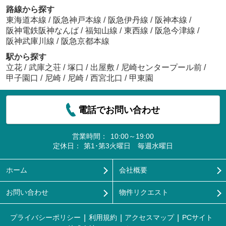
路線から探す
東海道本線
/
阪急神戸本線
/
阪急伊丹線
/
阪神本線
/
阪神電鉄阪神なんば
/
福知山線
/
東西線
/
阪急今津線
/
阪神武庫川線
/
阪急京都本線
駅から探す
立花
/
武庫之荘
/
塚口
/
出屋敷
/
尼崎センタープール前
/
甲子園口
/
尼崎
/
尼崎
/
西宮北口
/
甲東園
電話でお問い合わせ
営業時間：
10:00～19:00
定休日：
第1･第3火曜日 毎週水曜日
ホーム
会社概要
お問い合わせ
物件リクエスト
プライバシーポリシー
利用規約
アクセスマップ
PCサイト