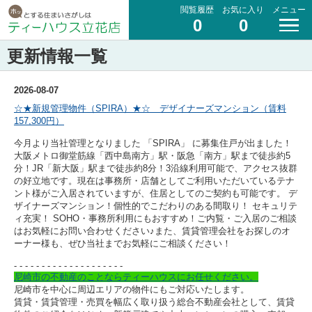
閲覧履歴
お気に入り
メニュー
0
0
更新情報一覧
2026-08-07
☆★新規管理物件（SPIRA）★☆ デザイナーズマンション（賃料
157,300円）
今月より当社管理となりました 「SPIRA」 に募集住戸が出ました！
大阪メトロ御堂筋線「西中島南方」駅・阪急「南方」駅まで徒歩約5
分！
JR「新大阪」駅まで徒歩約8分！
3沿線利用可能で、アクセス抜群
の好立地です。
現在は事務所・店舗としてご利用いただいているテナ
ント様がご入居されていますが、住居としてのご契約も可能です。
デ
ザイナーズマンション！
個性的でこだわりのある間取り！
セキュリテ
ィ充実！
SOHO・事務所利用にもおすすめ！
ご内覧・ご入居のご相談
はお気軽にお問い合わせください♪
また、賃貸管理会社をお探しのオ
ーナー様も、ぜひ当社までお気軽にご相談ください！
- - - - - - - - - -
- - - - - - - - - -
尼崎市の不動産のことならティーハウスにお任せください。
尼崎市を中心に周辺エリアの物件にもご対応いたします。
賃貸・賃貸管理・売買を幅広く取り扱う総合不動産会社として、賃貸