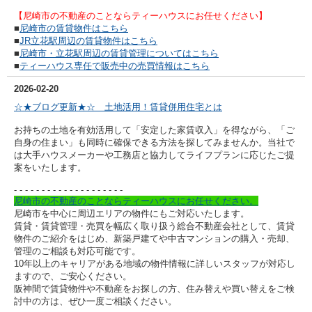
【尼崎市の不動産のことならティーハウスにお任せください】
■
尼崎市の賃貸物件はこちら
■
JR立花駅周辺の賃貸物件はこちら
■
尼崎市・立花駅周辺の賃貸管理についてはこちら
■
ティーハウス専任で販売中の売買情報はこちら
2026-02-20
☆★ブログ更新★☆ 土地活用！賃貸併用住宅とは
お持ちの土地を有効活用して「安定した家賃収入」を得ながら、「ご
自身の住まい」も同時に確保できる方法を探してみませんか。当社で
は大手ハウスメーカーや工務店と協力してライフプランに応じたご提
案をいたします。
- - - - - - - - - -
- - - - - - - - - -
尼崎市の不動産のことならティーハウスにお任せください。
尼崎市を中心に周辺エリアの物件にもご対応いたします。
賃貸・賃貸管理・売買を幅広く取り扱う総合不動産会社として、賃貸
物件のご紹介をはじめ、新築戸建てや中古マンションの購入・売却、
管理のご相談も対応可能です。
10年以上のキャリアがある地域の物件情報に詳しいスタッフが対応し
ますので、ご安心ください。
阪神間で賃貸物件や不動産をお探しの方、住み替えや買い替えをご検
討中の方は、ぜひ一度ご相談ください。