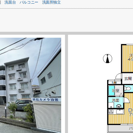
別
洗面台
バルコニー
洗面所独立