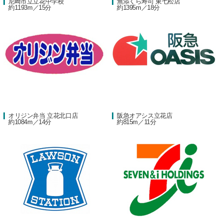
尼崎市立立花中学校
無添くら寿司 東七松店
約1193m／15分
約1395m／18分
オリジン弁当 立花北口店
阪急オアシス立花店
約1084m／14分
約815m／11分