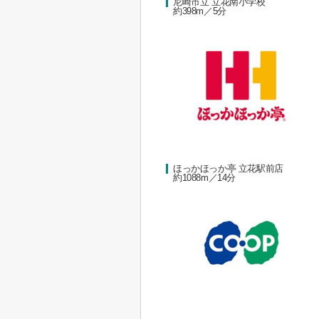
尼崎市立 立花南小学校
約398m／5分
ほっかほっか亭 立花駅前店
約1088m／14分