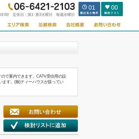
01
00
19:00
定休日：
第1･第3火曜日 毎週水曜日
ので案内できます。CATV受信用の設
ます。(株)ティーハウスが扱ってい