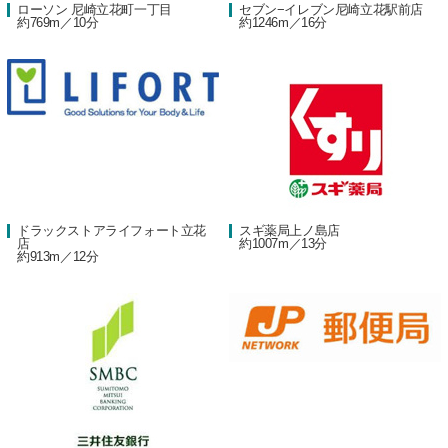
ローソン 尼崎立花町一丁目
セブン−イレブン尼崎立花駅前店
約769m／10分
約1246m／16分
ドラックストアライフォート立花
スギ薬局上ノ島店
店
約1007m／13分
約913m／12分