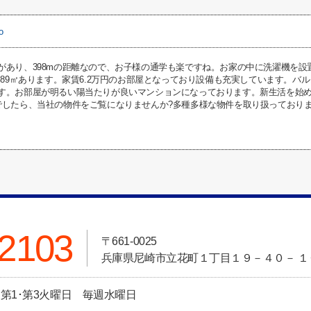
o
があり、398mの距離なので、お子様の通学も楽ですね。お家の中に洗濯機を
5.89㎡あります。家賃6.2万円のお部屋となっており設備も充実しています。
す。お部屋が明るい陽当たりが良いマンションになっております。新生活を始
でしたら、当社の物件をご覧になりませんか?多種多様な物件を取り扱っており
-2103
〒661-0025
兵庫県尼崎市立花町１丁目１９－４０－ １
定休日:第1･第3火曜日 毎週水曜日