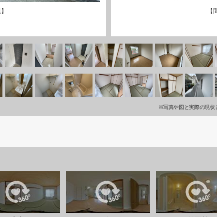
観】
【
※写真や図と実際の現状