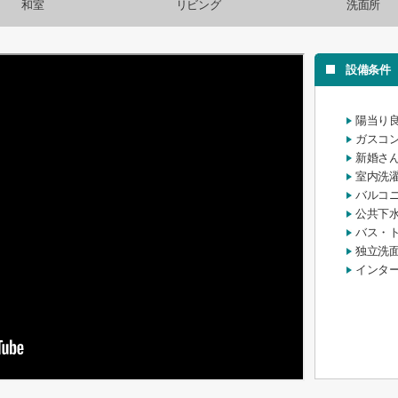
和室
リビング
洗面所
設備条件
陽当り
ガスコ
新婚さ
室内洗
バルコ
公共下
バス・
独立洗
インタ