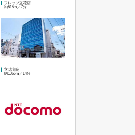
フレッツ立花店
約515m／7分
立花病院
約1066m／14分