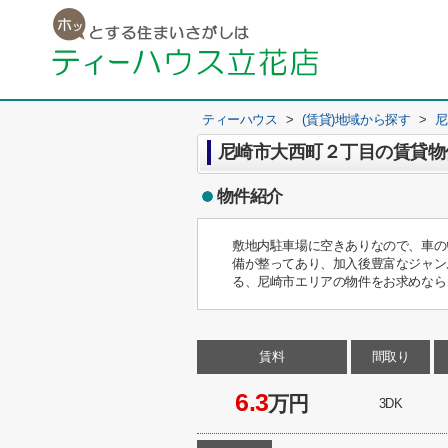
ティーハウス
>
(賃貸)地域から探す
>
尼
尼崎市大西町２丁目の賃貸物
物件紹介
敷地内駐車場に空きありなので、車の
備が整ってあり、加入後豊富なジャン
る、尼崎市エリアの物件をお求めなら、0
賃料
間取り
6.3
万円
3DK