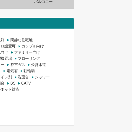
バルコニー
良好
閑静な住宅地
ンロ設置可
カップル向け
ん向け
ファミリー向け
濯機置場
フローリング
ニー
都市ガス
公営水道
水
電気有
駐輪場
トイレ別
洗面台
シャワー
面台
BS
CATV
ーネット対応