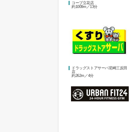
コープ立花店
約1009m／13分
ドラッグストアサーバ尼崎三反田
店
約262m／4分