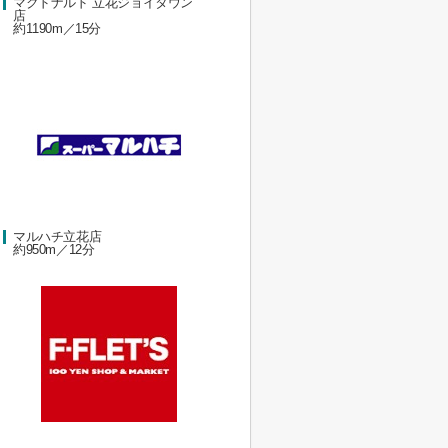
マクドナルド 立花ジョイタウン
店
約1190m／15分
マルハチ立花店
約950m／12分