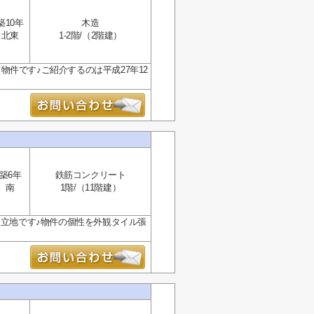
築10年
木造
北東
1-2階/（2階建）
件です♪ご紹介するのは平成27年12
築6年
鉄筋コンクリート
南
1階/（11階建）
な立地です♪物件の個性を外観タイル張