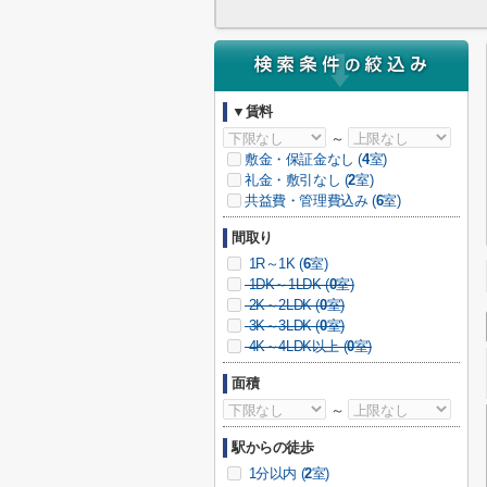
▼賃料
～
敷金・保証金なし (
4
室)
礼金・敷引なし (
2
室)
共益費・管理費込み (
6
室)
間取り
1R～1K (
6
室)
1DK～1LDK (
0
室)
2K～2LDK (
0
室)
3K～3LDK (
0
室)
4K～4LDK以上 (
0
室)
面積
～
駅からの徒歩
1分以内 (
2
室)