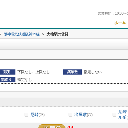
営業時間：
10:00～
>
阪神電気鉄道阪神本線
>
大物駅の賃貸
面積
下限なし～上限なし
築年数
指定しない
間取り
指定なし
尼崎
尼崎
出屋敷
(25)
(77)
ル前