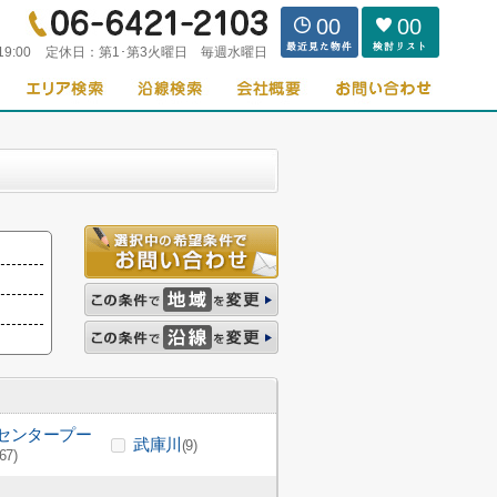
00
00
19:00
定休日：
第1･第3火曜日 毎週水曜日
センタープー
武庫川
(9)
(67)