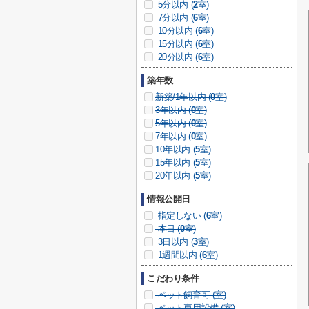
5分以内 (
2
室)
7分以内 (
6
室)
10分以内 (
6
室)
15分以内 (
6
室)
20分以内 (
6
室)
築年数
新築/1年以内 (
0
室)
3年以内 (
0
室)
5年以内 (
0
室)
7年以内 (
0
室)
10年以内 (
5
室)
15年以内 (
5
室)
20年以内 (
5
室)
情報公開日
指定しない (
6
室)
本日 (
0
室)
3日以内 (
3
室)
1週間以内 (
6
室)
こだわり条件
ペット飼育可 (
室)
ペット専用設備 (
室)