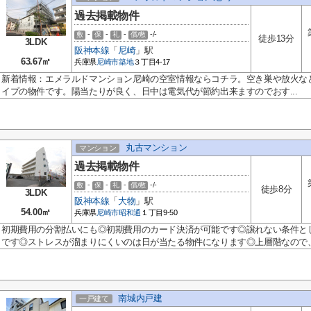
過去掲載物件
-
-
-
-/-
敷
保
礼
償/敷
徒歩13分
3LDK
阪神本線
「
尼崎
」駅
63.67㎡
兵庫県
尼崎市
築地
３丁目4-17
新着情報：エメラルドマンション尼崎の空室情報ならコチラ。空き巣や放火な
イプの物件です。陽当たりが良く、日中は電気代が節約出来ますのでおす...
丸古マンション
マンション
過去掲載物件
-
-
-
-/-
敷
保
礼
償/敷
徒歩8分
3LDK
阪神本線
「
大物
」駅
54.00㎡
兵庫県
尼崎市
昭和通
１丁目9-50
初期費用の分割払いにも◎初期費用のカード決済が可能です◎譲れない条件と
です◎ストレスが溜まりにくいのは日が当たる物件になります◎上層階なので、.
南城内戸建
一戸建て