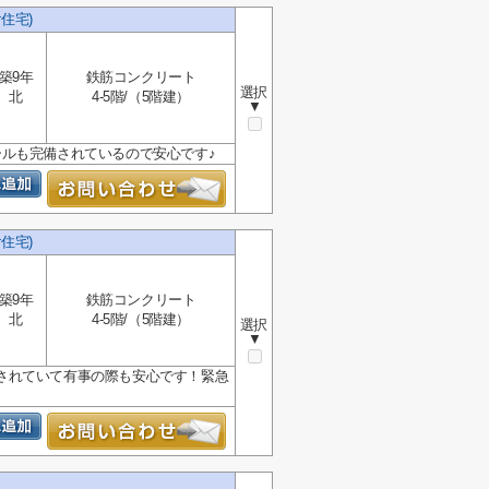
住宅)
築9年
鉄筋コンクリート
選択
北
4-5階/（5階建）
▼
ルも完備されているので安心です♪
住宅)
築9年
鉄筋コンクリート
北
4-5階/（5階建）
選択
▼
されていて有事の際も安心です！緊急