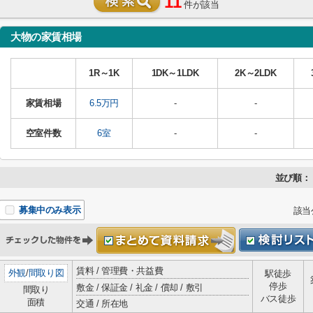
11
件が該当
大物の家賃相場
1R～1K
1DK～1LDK
2K～2LDK
家賃相場
6.5万円
-
-
空室件数
6室
-
-
並び順：
募集中のみ表示
該当
賃料 / 管理費・共益費
外観
/
間取り図
駅徒歩
停歩
敷金 / 保証金 / 礼金 / 償却 / 敷引
間取り
バス徒歩
面積
交通 / 所在地