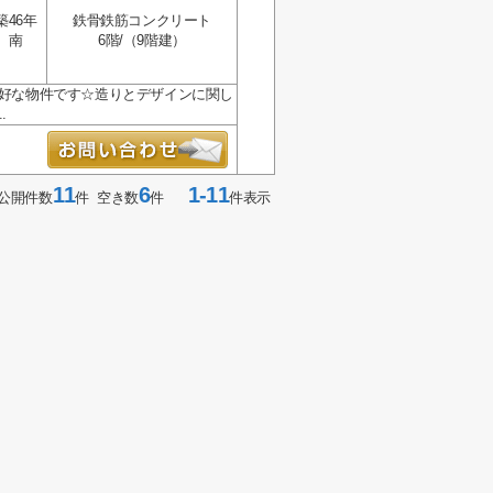
築46年
鉄骨鉄筋コンクリート
南
6階/（9階建）
良好な物件です☆造りとデザインに関し
.
11
6
1-11
公開件数
件 空き数
件
件表示