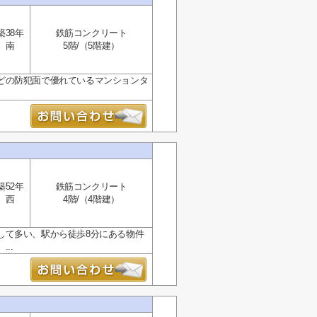
築38年
鉄筋コンクリート
南
5階/（5階建）
どの防犯面で優れているマンションタ
築52年
鉄筋コンクリート
西
4階/（4階建）
して多い、駅から徒歩8分にある物件
..