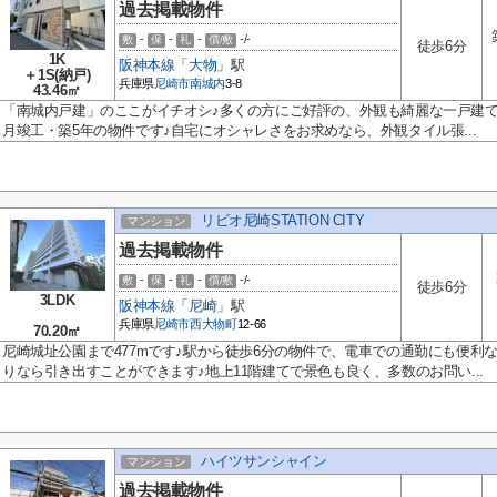
過去掲載物件
-
-
-
-/-
敷
保
礼
償/敷
徒歩6分
1K
阪神本線
「
大物
」駅
＋1S(納戸)
兵庫県
尼崎市
南城内
3-8
43.46㎡
「南城内戸建」のここがイチオシ♪多くの方にご好評の、外観も綺麗な一戸建て物
月竣工・築5年の物件です♪自宅にオシャレさをお求めなら、外観タイル張...
リビオ尼崎STATION CITY
マンション
過去掲載物件
-
-
-
-/-
敷
保
礼
償/敷
徒歩6分
3LDK
阪神本線
「
尼崎
」駅
兵庫県
尼崎市
西大物町
12-66
70.20㎡
尼崎城址公園まで477mです♪駅から徒歩6分の物件で、電車での通勤にも便利
りなら引き出すことができます♪地上11階建てで景色も良く、多数のお問い...
ハイツサンシャイン
マンション
過去掲載物件