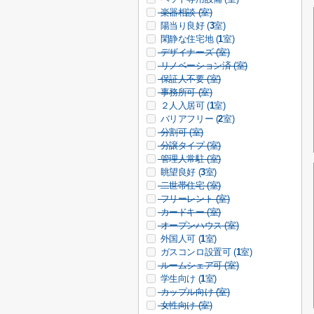
楽器相談 (
室)
陽当り良好 (
3
室)
閑静な住宅地 (
1
室)
デザイナーズ (
室)
リノベーション済 (
室)
保証人不要 (
室)
事務所可 (
室)
２人入居可 (
1
室)
バリアフリー (
2
室)
分割可 (
室)
分譲タイプ (
室)
管理人常駐 (
室)
眺望良好 (
3
室)
二世帯住宅 (
室)
フリーレント (
室)
カードキー (
室)
オープンハウス (
室)
外国人可 (
1
室)
ガスコンロ設置可 (
1
室)
ルームシェア可 (
室)
学生向け (
1
室)
カップル向け (
室)
女性向け (
室)