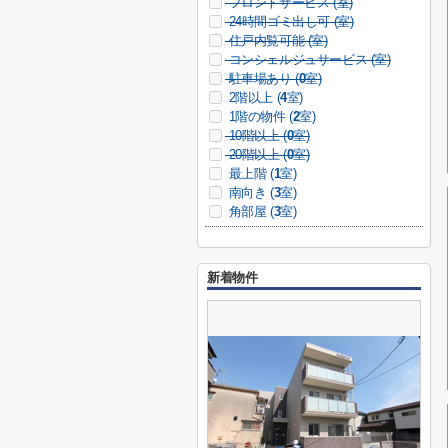
フロントサービス (
室)
24時間ゴミ出し可 (
室)
住戸内覧可能 (
室)
コンシェルジュサービス (
室)
駐車場あり (
0
室)
2階以上 (
4
室)
1階の物件 (
2
室)
10階以上 (
0
室)
20階以上 (
0
室)
最上階 (
1
室)
南向き (
3
室)
角部屋 (
3
室)
新着物件