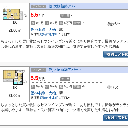
仮)大物新築アパート
アパート
5.5
万円
-
管・共
1K
0ヶ月
0ヶ月
5万円
-/-
敷
保
礼
償/敷
徒歩6分
阪神本線
「
大物
」駅
21.00㎡
兵庫県
尼崎市
東本町
４丁目24
ちょっとした買い物にもセブンイレブンが近くにあり便利です。掃除がラクラク
も楽しめます。気持ちの良い新築の物件は、快適で充実した生活をお約束...
仮)大物新築アパート
アパート
5.5
万円
-
管・共
0ヶ月
0ヶ月
5万円
-/-
敷
保
礼
償/敷
徒歩6分
1K
阪神本線
「
大物
」駅
21.00㎡
兵庫県
尼崎市
東本町
４丁目24
ちょっとした買い物にもセブンイレブンが近くにあり便利です。掃除がラクラク
も楽しめます。気持ちの良い新築の物件は、快適で充実した生活をお約束...