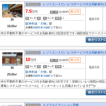
レジリエンスだいもつ(サービス付き高齢者向け
マンション
7.5
万円
即入可
15,000円
管・共
3ヶ月
-
0ヶ月
-/-
敷
保
礼
償/敷
徒歩1分
1K
阪神本線
「
大物
」駅
18.00㎡
兵庫県
尼崎市
東大物町
１丁目1-1
仲介手数料不要のサービス付き高齢者向け賃貸住宅です♪病院併設でナースコー
レジリエンスだいもつ(サービス付き高齢者向け
マンション
10
万円
即入可
15,000円
管・共
3ヶ月
-
0ヶ月
-/-
敷
保
礼
償/敷
徒歩1分
1K
阪神本線
「
大物
」駅
29.00㎡
兵庫県
尼崎市
東大物町
１丁目1-1
仲介手数料不要のサービス付き高齢者向け住宅です！尼崎だいもつ病院が併設
通報システム(ナースコール)、インターネットも完備されています(*^^)v
エメラルドマンション尼崎
マンション