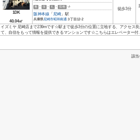
-
-
-
-/-
敷
保
礼
償/敷
徒歩3分
1DK
阪神本線
「
尼崎
」駅
兵庫県
尼崎市
昭和南通
３丁目12-2
40.04㎡
イズミヤ 尼崎店まで239mです☆駅まで徒歩3分の位置に立地する、アクセス
て、自信をもって情報を提供できるマンションです☆こちらはエレベーター付..
該当