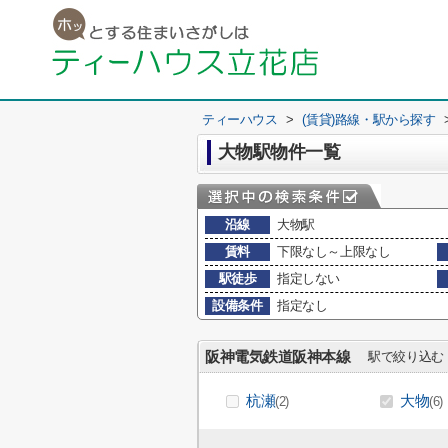
ティーハウス
>
(賃貸)路線・駅から探す
大物駅物件一覧
沿線
大物駅
賃料
下限なし～上限なし
駅徒歩
指定しない
設備条件
指定なし
阪神電気鉄道阪神本線
駅で絞り込む
杭瀬
大物
(2)
(6)