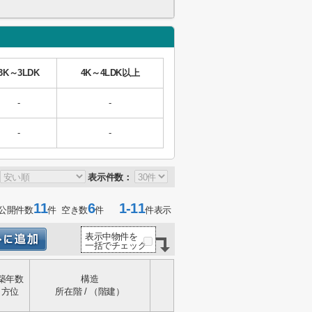
3K～3LDK
4K～4LDK以上
-
-
-
-
表示件数：
11
6
1-11
公開件数
件 空き数
件
件表示
表示中物件を
一括でチェック
築年数
構造
方位
所在階 / （階建）