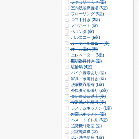
ファミリー向け (
室)
室内洗濯機置場 (
3
室)
フローリング (
6
室)
ロフト付き (
2
室)
メゾネット (
室)
ベランダ (
室)
バルコニー (
6
室)
ルーフバルコニー (
室)
オール電化 (
室)
エレベーター (
3
室)
照明器具付き (
室)
駐輪場 (
4
室)
バイク置場あり (
室)
家具・家電付き (
室)
洗濯機置場有 (
1
室)
外観タイル張り (
2
室)
コンロ２口以上 (
室)
食器洗い乾燥機 (
室)
システムキッチン (
1
室)
対面式キッチン (
室)
バス・トイレ別 (
6
室)
追焚機能浴室 (
室)
浴室乾燥機 (
室)
温水洗浄便座 (
1
室)