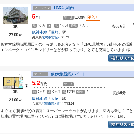
DMC北城内
マンション
5
万円
即入可
5,000円
管・共
0ヶ月
-
1ヶ月
-/0万円
敷
保
礼
償/敷
徒歩6分
1K
阪神本線
「
尼崎
」駅
23.00㎡
兵庫県
尼崎市
北城内
88-29
阪神本線尼崎駅周辺への引っ越しをお考えなら「DMC北城内」♪徒歩6分の場
エレベータ・コインランドリーなどが揃っており、とても充実しています♪阪...
仮)大物新築アパート
アパート
5.2
万円
-
管・共
1K
0ヶ月
0ヶ月
5万円
-/-
敷
保
礼
償/敷
徒歩6分
阪神本線
「
大物
」駅
21.00㎡
兵庫県
尼崎市
東本町
４丁目24
すぐ近く(徒歩6分)の場所にスーパーマーケットがあります。室内も新しくて
転車の置き場所に困っている方には駐輪場の付いたこのアパートを。1台...