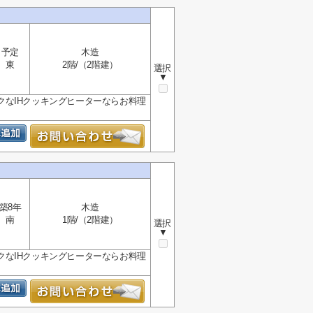
予定
木造
東
2階/（2階建）
選択
▼
なIHクッキングヒーターならお料理
築8年
木造
南
1階/（2階建）
選択
▼
なIHクッキングヒーターならお料理