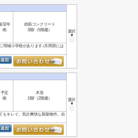
築32年
鉄筋コンクリート
南
3階/（5階建）
選択
▼
所に明城小学校があります♪共用部には
予定
木造
南
1階/（2階建）
選択
▼
とてもキレイ。気分爽快な新築物件。自