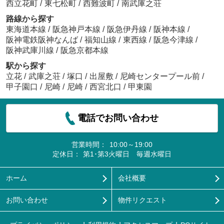
西立花町
/
東七松町
/
西難波町
/
南武庫之荘
路線から探す
東海道本線
/
阪急神戸本線
/
阪急伊丹線
/
阪神本線
/
阪神電鉄阪神なんば
/
福知山線
/
東西線
/
阪急今津線
/
阪神武庫川線
/
阪急京都本線
駅から探す
立花
/
武庫之荘
/
塚口
/
出屋敷
/
尼崎センタープール前
/
甲子園口
/
尼崎
/
尼崎
/
西宮北口
/
甲東園
電話でお問い合わせ
営業時間：
10:00～19:00
定休日：
第1･第3火曜日 毎週水曜日
ホーム
会社概要
お問い合わせ
物件リクエスト