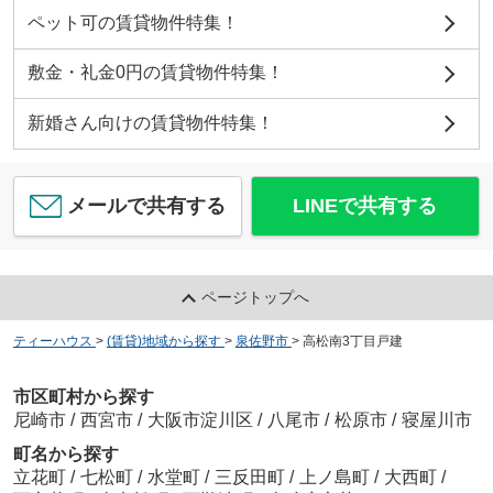
ペット可の賃貸物件特集！
敷金・礼金0円の賃貸物件特集！
新婚さん向けの賃貸物件特集！
メールで共有する
LINEで共有する
ページトップへ
ティーハウス
>
(賃貸)地域から探す
>
泉佐野市
>
高松南3丁目戸建
市区町村から探す
尼崎市
/
西宮市
/
大阪市淀川区
/
八尾市
/
松原市
/
寝屋川市
町名から探す
立花町
/
七松町
/
水堂町
/
三反田町
/
上ノ島町
/
大西町
/