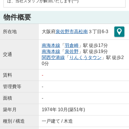
ば、当社スタッフが解消いたします(^^)
物件概要
所在地
大阪府
泉佐野市
高松南
３丁目6-3
南海本線
「
羽倉崎
」駅 徒歩17分
南海本線
「
泉佐野
」駅 徒歩19分
交通
関西空港線
「
りんくうタウン
」駅 徒歩2
0分
賃料
-
管理費等
-
面積
-
築年月
1974年 10月(築51年)
種別 / 構造
一戸建て / 木造