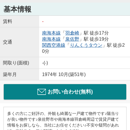
基本情報
賃料
-
南海本線
「
羽倉崎
」駅 徒歩17分
南海本線
「
泉佐野
」駅 徒歩19分
交通
関西空港線
「
りんくうタウン
」駅 徒歩2
0分
間取り(面積)
-(-)
築年月
1974年 10月(築51年)
お問い合わせ(無料)
多くの方にご好評の、外観も綺麗な一戸建て物件です♪陽当り
が良い物件です♪泉佐野市や南海本線羽倉崎周辺で賃貸戸建て
情報をお探しなら、当社にお任せください♪不安や疑問があれ