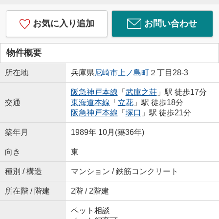
お気に入り追加
お問い合わせ
物件概要
所在地
兵庫県
尼崎市
上ノ島町
２丁目28-3
阪急神戸本線
「
武庫之荘
」駅 徒歩17分
交通
東海道本線
「
立花
」駅 徒歩18分
阪急神戸本線
「
塚口
」駅 徒歩21分
築年月
1989年 10月(築36年)
向き
東
種別 / 構造
マンション / 鉄筋コンクリート
所在階 / 階建
2階 / 2階建
ペット相談