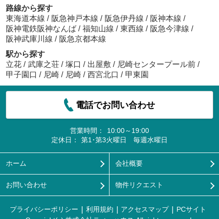
路線から探す
東海道本線
/
阪急神戸本線
/
阪急伊丹線
/
阪神本線
/
阪神電鉄阪神なんば
/
福知山線
/
東西線
/
阪急今津線
/
阪神武庫川線
/
阪急京都本線
駅から探す
立花
/
武庫之荘
/
塚口
/
出屋敷
/
尼崎センタープール前
/
甲子園口
/
尼崎
/
尼崎
/
西宮北口
/
甲東園
電話でお問い合わせ
営業時間：
10:00～19:00
定休日：
第1･第3火曜日 毎週水曜日
ホーム
会社概要
お問い合わせ
物件リクエスト
プライバシーポリシー
利用規約
アクセスマップ
PCサイト