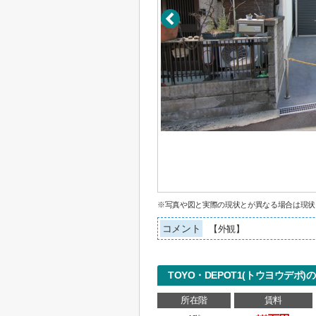
※写真や図と実際の現状とが異なる場合は現状
コメント
【外観】
TOYO・DEPOT1(トウヨウデポ
所在階
賃料