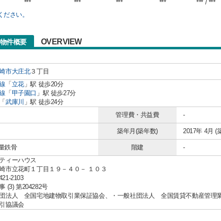
***
***
***
***
*** / ***
ください。
OVERVIEW
の物件概要
崎市
大庄北
３丁目
線
「
立花
」駅 徒歩20分
線
「
甲子園口
」駅 徒歩27分
「
武庫川
」駅 徒歩24分
管理費・共益費
-
築年月(築年数)
2017年 4月 (
軽量鉄骨
階建
-
ティーハウス
崎市立花町１丁目１９－４０－ １０３
421-2103
(3) 第204282号
団法人 全国宅地建物取引業保証協会、・一般社団法人 全国賃貸不動産管理
引協議会