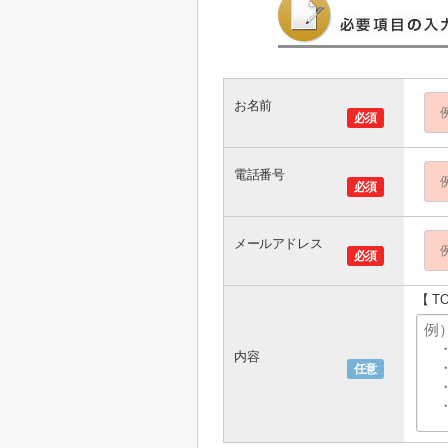
お名前
必須
電話番号
必須
メールアドレス
必須
【 T
内容
任意