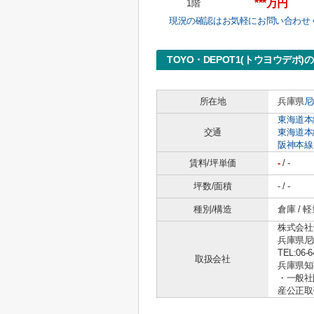
***万円
1階
現況の確認はお気軽にお問い合わせ
TOYO・DEPOT1(トウヨウデポ)
所在地
兵庫県
尼
東海道本
交通
東海道本
阪神本線
賃料/坪単価
-
/ -
坪数/面積
- / -
種別/構造
倉庫 / 
株式会社
兵庫県尼
TEL:06-6
取扱会社
兵庫県知事 
・一般社
産公正取