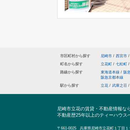
市区町村から探す
尼崎市
/
西宮市
/
町名から探す
立花町
/
七松町
/
路線から探す
東海道本線
/
阪
阪急京都本線
駅から探す
立花
/
武庫之荘
/
尼崎市立花の賃貸・不動産情報な
不動産歴25年以上のティーハウス
〒661-0025 兵庫県尼崎市立花町１丁目