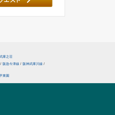
武庫之荘
線
/
阪急今津線
/
阪神武庫川線
/
甲東園