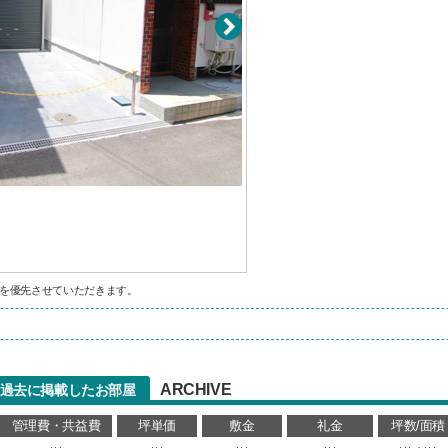
を優先させていただきます。
ARCHIVE
)の過去に掲載したお部屋
管理費・共益費
坪単価
敷金
礼金
坪数/面積