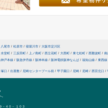
八尾市
/
松原市
/
寝屋川市
/
大阪市淀川区
水堂町
/
三反田町
/
上ノ島町
/
西立花町
/
大西町
/
東七松町
/
西難波町
/
南
急神戸本線
/
阪急伊丹線
/
阪神本線
/
阪神電鉄阪神なんば
/
福知山線
/
東西
塚口
/
出屋敷
/
尼崎センタープール前
/
甲子園口
/
尼崎
/
尼崎
/
西宮北口
/
ら
へ。
１９－４０－ １０３