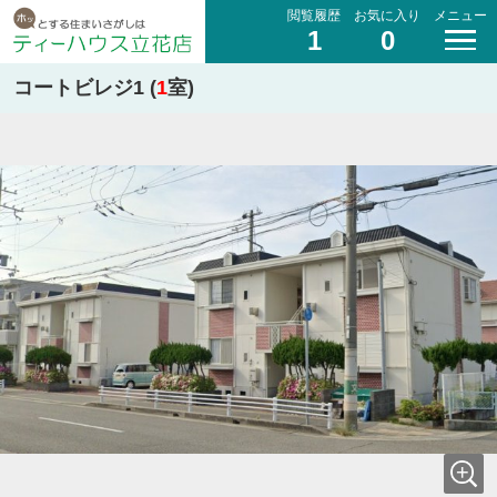
閲覧履歴
お気に入り
メニュー
1
0
コートビレジ1 (
1
室)