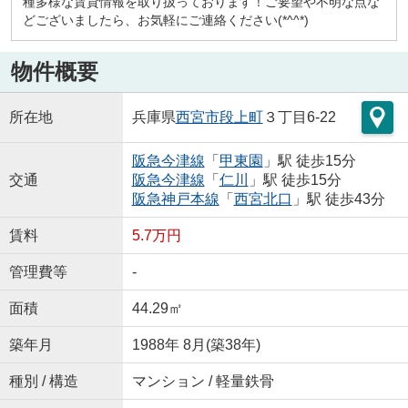
種多様な賃貸情報を取り扱っております！ご要望や不明な点な
どございましたら、お気軽にご連絡ください(*^^*)
物件概要
所在地
兵庫県
西宮市
段上町
３丁目6-22
阪急今津線
「
甲東園
」駅 徒歩15分
交通
阪急今津線
「
仁川
」駅 徒歩15分
阪急神戸本線
「
西宮北口
」駅 徒歩43分
賃料
5.7万円
管理費等
-
面積
44.29㎡
築年月
1988年 8月(築38年)
種別 / 構造
マンション / 軽量鉄骨