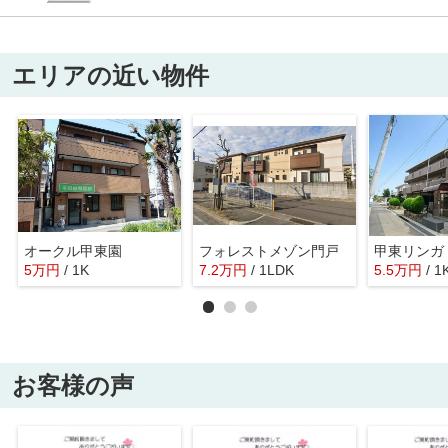
エリアの近い物件
オークル甲東園
フォレストメゾン門戸
甲東リンガ
5
万
円
/ 1K
7.2
万
円
/ 1LDK
5.5
万
円
/ 1
お客様の声