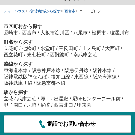
ティーハウス
>
(賃貸)地域から探す
>
西宮市
>
コートビレジ1
市区町村から探す
尼崎市
/
西宮市
/
大阪市淀川区
/
八尾市
/
松原市
/
寝屋川市
町名から探す
立花町
/
七松町
/
水堂町
/
三反田町
/
上ノ島町
/
大西町
/
西立花町
/
東七松町
/
西難波町
/
南武庫之荘
路線から探す
東海道本線
/
阪急神戸本線
/
阪急伊丹線
/
阪神本線
/
阪神電鉄阪神なんば
/
福知山線
/
東西線
/
阪急今津線
/
阪神武庫川線
/
阪急京都本線
駅から探す
立花
/
武庫之荘
/
塚口
/
出屋敷
/
尼崎センタープール前
/
甲子園口
/
尼崎
/
尼崎
/
西宮北口
/
甲東園
電話でお問い合わせ