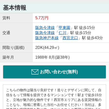
基本情報
賃料
5.7万円
阪急今津線
「
甲東園
」駅 徒歩15分
交通
阪急今津線
「
仁川
」駅 徒歩15分
阪急神戸本線
「
西宮北口
」駅 徒歩43分
間取り(面積)
2DK(44.29㎡)
築年月
1988年 8月(築38年)
お問い合わせ(無料)
こちらの物件は陽当り良好です！造りとデザインに関して、自
信をもって情報を提供できるマンションです！駅まで徒歩15分
と、立地が魅力的な物件です！西宮市エリアにある賃貸情報の
ことなら、地域に密着した当社へお任せください！当社は、多