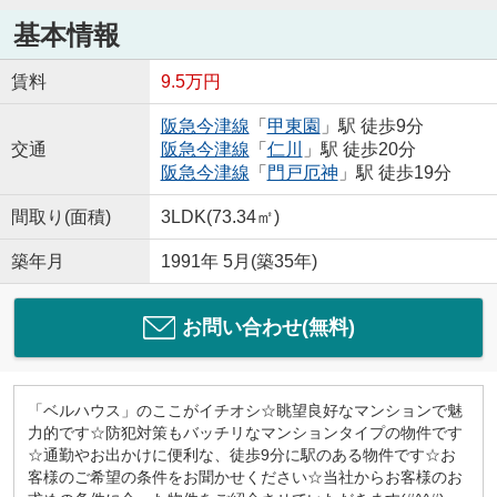
基本情報
賃料
9.5万円
阪急今津線
「
甲東園
」駅 徒歩9分
交通
阪急今津線
「
仁川
」駅 徒歩20分
阪急今津線
「
門戸厄神
」駅 徒歩19分
間取り(面積)
3LDK(73.34㎡)
築年月
1991年 5月(築35年)
お問い合わせ(無料)
「ベルハウス」のここがイチオシ☆眺望良好なマンションで魅
力的です☆防犯対策もバッチリなマンションタイプの物件です
☆通勤やお出かけに便利な、徒歩9分に駅のある物件です☆お
客様のご希望の条件をお聞かせください☆当社からお客様のお