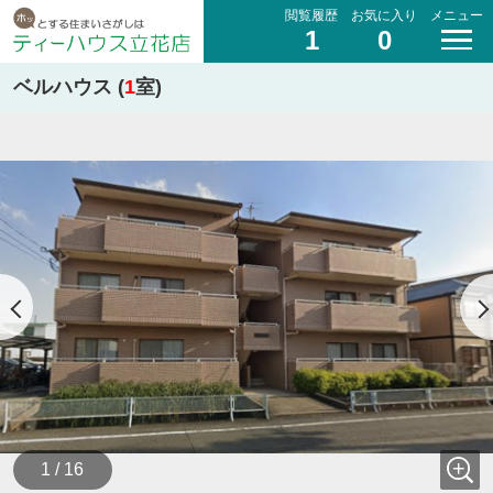
閲覧履歴
お気に入り
メニュー
1
0
ベルハウス (
1
室)
1 / 16