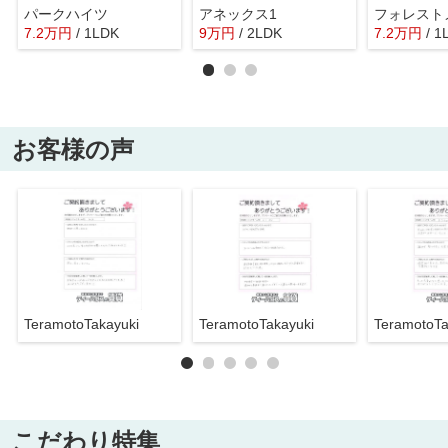
パークハイツ
アネックス1
フォレスト
7.2
万
円
/ 1LDK
9
万
円
/ 2LDK
7.2
万
円
/ 1
お客様の声
TeramotoTakayuki
TeramotoTakayuki
TeramotoTa
こだわり特集