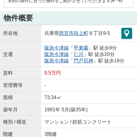
求めの条件に合った物件をご紹介させていただきます(#^^#)
物件概要
所在地
兵庫県
西宮市
段上町
８丁目9-5
阪急今津線
「
甲東園
」駅 徒歩9分
交通
阪急今津線
「
仁川
」駅 徒歩20分
阪急今津線
「
門戸厄神
」駅 徒歩19分
賃料
9.5万円
管理費等
-
面積
73.34㎡
築年月
1991年 5月(築35年)
種別 / 構造
マンション / 鉄筋コンクリート
階建
3階建