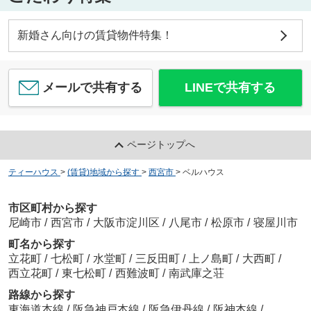
新婚さん向けの賃貸物件特集！
メールで共有する
LINEで共有する
ページトップへ
ティーハウス
>
(賃貸)地域から探す
>
西宮市
>
ベルハウス
市区町村から探す
尼崎市
/
西宮市
/
大阪市淀川区
/
八尾市
/
松原市
/
寝屋川市
町名から探す
立花町
/
七松町
/
水堂町
/
三反田町
/
上ノ島町
/
大西町
/
西立花町
/
東七松町
/
西難波町
/
南武庫之荘
路線から探す
東海道本線
/
阪急神戸本線
/
阪急伊丹線
/
阪神本線
/