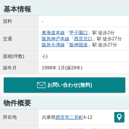
基本情報
賃料
-
東海道本線
「
甲子園口
」駅 徒歩2分
交通
阪急神戸本線
「
西宮北口
」駅 徒歩27分
阪急今津線
「
阪神国道
」駅 徒歩27分
面積(坪数)
-(-)
築年月
1998年 1月(築28年)
お問い合わせ(無料)
物件概要
所在地
兵庫県
西宮市
二見町
4-12