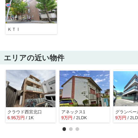
ＫＴⅠ
エリアの近い物件
クラウド西宮北口
アネックス1
グランペー
6.95
万
円
/ 1K
9
万
円
/ 2LDK
9
万
円
/ 2L