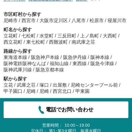
市区町村から探す
尼崎市
/
西宮市
/
大阪市淀川区
/
八尾市
/
松原市
/
寝屋川市
町名から探す
立花町
/
七松町
/
水堂町
/
三反田町
/
上ノ島町
/
大西町
/
西立花町
/
東七松町
/
西難波町
/
南武庫之荘
路線から探す
東海道本線
/
阪急神戸本線
/
阪急伊丹線
/
阪神本線
/
阪神電鉄阪神なんば
/
福知山線
/
東西線
/
阪急今津線
/
阪神武庫川線
/
阪急京都本線
駅から探す
立花
/
武庫之荘
/
塚口
/
出屋敷
/
尼崎センタープール前
/
甲子園口
/
尼崎
/
尼崎
/
西宮北口
/
甲東園
電話でお問い合わせ
営業時間：
10:00～19:00
定休日：
第1･第3火曜日 毎週水曜日