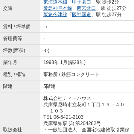
東海道本線
「
甲子園口
」駅 徒歩2分
交通
阪急神戸本線
「
西宮北口
」駅 徒歩27分
阪急今津線
「
阪神国道
」駅 徒歩27分
賃料 / 坪単価
-
/ -
管理費等
-
坪数(面積)
-(-)
築年月
1998年 1月(築28年)
種別 / 構造
事務所 / 鉄筋コンクリート
階建
5階建
株式会社ティーハウス
兵庫県尼崎市立花町１丁目１９－４０
－ １０３
TEL:06-6421-2103
兵庫県知事 (3) 第204282号
取扱会社
・一般社団法人 全国宅地建物取引業保