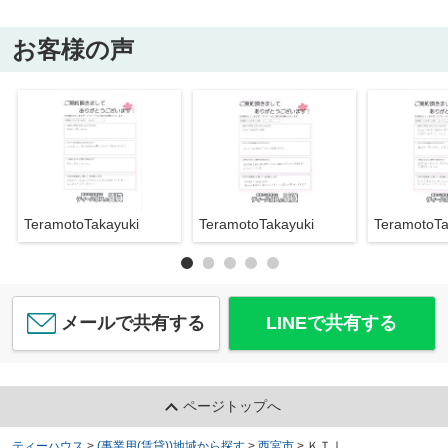
お客様の声
TeramotoTakayuki
TeramotoTakayuki
TeramotoTa
メールで共有する
LINEで共有する
ページトップへ
ティーハウス
>
(事業用(賃貸))地域から探す
>
西宮市
>
ＫＴⅠ