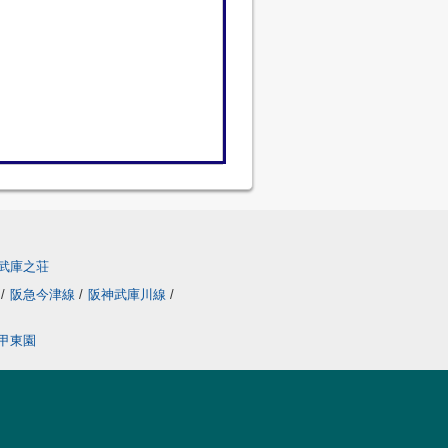
武庫之荘
線
/
阪急今津線
/
阪神武庫川線
/
甲東園