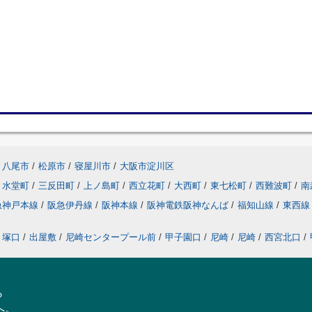
八尾市
/
松原市
/
寝屋川市
/
大阪市淀川区
水堂町
/
三反田町
/
上ノ島町
/
西立花町
/
大西町
/
東七松町
/
西難波町
/
南
急神戸本線
/
阪急伊丹線
/
阪神本線
/
阪神電鉄阪神なんば
/
福知山線
/
東西
塚口
/
出屋敷
/
尼崎センタープール前
/
甲子園口
/
尼崎
/
尼崎
/
西宮北口
/
ら
へ。