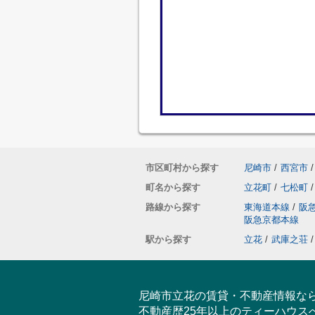
市区町村から探す
尼崎市
/
西宮市
/
町名から探す
立花町
/
七松町
/
路線から探す
東海道本線
/
阪
阪急京都本線
駅から探す
立花
/
武庫之荘
/
尼崎市立花の賃貸・不動産情報な
不動産歴25年以上のティーハウス