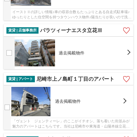
イーストⅡの詳しい情報♪車の収容台数もたっぷりとある自走式駐車場♪
ゆったりとした住空間を持つタウンハウス物件♪陽当たりが良いので洗濯
物もすぐ乾く物件になります♪できるだけ早めに...
パラツィーナエスタ立花Ⅲ
賃貸 | 店舗事務所
過去掲載物件
尼崎市上ノ島町１丁目のアパート
賃貸 | アパート
過去掲載物件
「ヴェント ジェンティーレ」のここがイチオシ。落ち着いた街並みが
魅力のアパートはこちらです。当社は尼崎市や東海道・山陽本線立花付
近での物件情報を豊富に取り扱っております。...