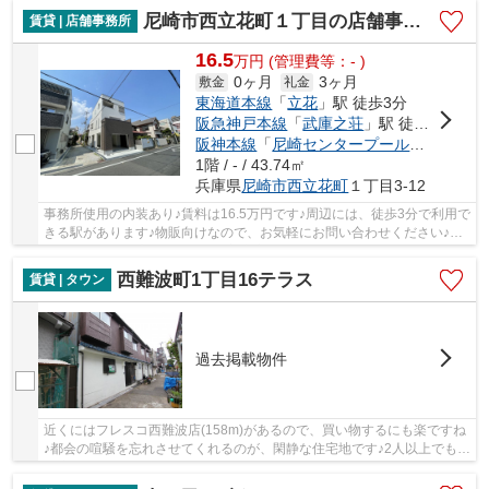
尼崎市西立花町１丁目の店舗事務所
賃貸 | 店舗事務所
16.5
万
円
(管理費等：- )
0ヶ月
3ヶ月
敷金
礼金
東海道本線
「
立花
」駅 徒歩3分
阪急神戸本線
「
武庫之荘
」駅 徒歩29分
阪神本線
「
尼崎センタープール前
」駅 徒歩
1階 / - / 43.74㎡
兵庫県
尼崎市
西立花町
１丁目3-12
事務所使用の内装あり♪賃料は16.5万円です♪周辺には、徒歩3分で利用で
きる駅があります♪物販向けなので、お気軽にお問い合わせください♪自
分に合わせたお店作りを望める美容室向けの賃...
西難波町1丁目16テラス
賃貸 | タウン
過去掲載物件
近くにはフレスコ西難波店(158m)があるので、買い物するにも楽ですね
♪都会の喧騒を忘れさせてくれるのが、閑静な住宅地です♪2人以上でも、
快適な生活を送ることができるタウンハウスタ...