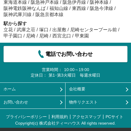
東海道本線
/
阪急神戸本線
/
阪急伊丹線
/
阪神本線
/
阪神電鉄阪神なんば
/
福知山線
/
東西線
/
阪急今津線
/
阪神武庫川線
/
阪急京都本線
駅から探す
立花
/
武庫之荘
/
塚口
/
出屋敷
/
尼崎センタープール前
/
甲子園口
/
尼崎
/
尼崎
/
西宮北口
/
甲東園
電話でお問い合わせ
営業時間：
10:00～19:00
定休日：
第1･第3火曜日 毎週水曜日
ホーム
会社概要
お問い合わせ
物件リクエスト
プライバシーポリシー
利用規約
アクセスマップ
PCサイト
Copyright(c) 株式会社ティーハウス All rights reserved.