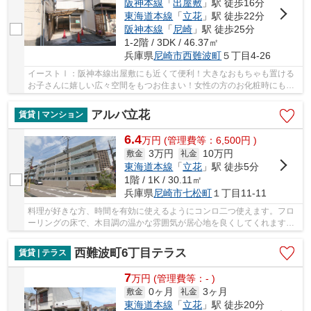
阪神本線
「
出屋敷
」駅 徒歩16分
東海道本線
「
立花
」駅 徒歩22分
阪神本線
「
尼崎
」駅 徒歩25分
1-2階 / 3DK / 46.37㎡
兵庫県
尼崎市
西難波町
５丁目4-26
イーストⅠ：阪神本線出屋敷にも近くて便利！大きなおもちゃも置ける
お子さんに嬉しい広々空間をもつお住まい！女性の方のお化粧時にも快
適な機能性を発揮する独立洗面所！日々の素敵な...
アルバ立花
賃貸 | マンション
6.4
万
円
(管理費等：6,500円 )
3万円
10万円
敷金
礼金
東海道本線
「
立花
」駅 徒歩5分
1階 / 1K / 30.11㎡
兵庫県
尼崎市
七松町
１丁目11-11
料理が好きな方、時間を有効に使えるようにコンロ二つ使えます。フロ
ーリングの床で、木目調の温かな雰囲気が居心地を良くしてくれます。
インターネット無料なのでご自宅でスマホやPC...
西難波町6丁目テラス
賃貸 | テラス
7
万
円
(管理費等：- )
0ヶ月
3ヶ月
敷金
礼金
東海道本線
「
立花
」駅 徒歩20分