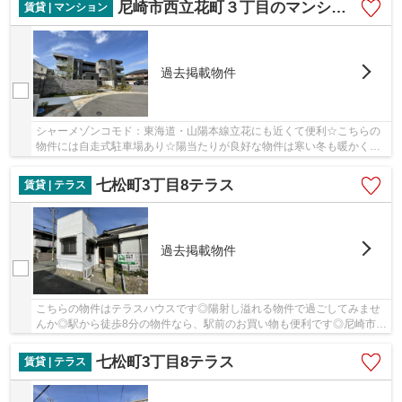
尼崎市西立花町３丁目のマンション
賃貸 | マンション
過去掲載物件
シャーメゾンコモド：東海道・山陽本線立花にも近くて便利☆こちらの
物件には自走式駐車場あり☆陽当たりが良好な物件は寒い冬も暖かく過
ごす事ができます☆駅まで徒歩9分なので、アクセ...
七松町3丁目8テラス
賃貸 | テラス
過去掲載物件
こちらの物件はテラスハウスです◎陽射し溢れる物件で過ごしてみませ
んか◎駅から徒歩8分の物件なら、駅前のお買い物も便利です◎尼崎市や
東海道・山陽本線立花付近であなたのライフスタ...
七松町3丁目8テラス
賃貸 | テラス