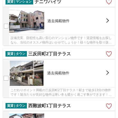
ナニワハイツ
賃貸 | マンション
過去掲載物件
設備充実、防犯性も高い安心のマンション物件です！賃貸情報をお探し
なら、当社のオススメ物件はいかがでしょうか！様々な物件を取り扱っ
ておりますので、気になる方はぜひ当社までご...
三反田町2丁目テラス
賃貸 | タウン
過去掲載物件
こだわりポイント満載の三反田町2丁目テラス！駅まで徒歩13分の物件
です！陽当たりが良好な物件は寒い冬も暖かく過ごす事ができます！戸
建て感覚で過ごすことができるタウンハウスタイ...
西難波町1丁目テラス
賃貸 | タウン