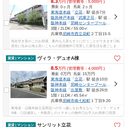
8.3
万
円
(管理費等：5,000円 )
0ヶ月
2ヶ月
敷金
礼金
東海道本線
「
立花
」駅 徒歩7分
阪急神戸本線
「
武庫之荘
」駅 徒歩31分
阪神本線
「
尼崎センタープール前
」駅 徒歩
3階 / 2LDK / 55.00㎡
兵庫県
尼崎市
西立花町
２丁目15-5
現在空き室のこのお部屋、案内も入居もすぐに行うことができます◎転
居先に住み心地も良いこちらの賃貸物件◎充実した新生活を過ごしまし
ょう◎パーキングスペース利用料金11000円◎好評の...
ヴィラ・デュオA棟
賃貸 | マンション
8.5
万
円
(管理費等：4,000円 )
0万円
15万円
敷金
礼金
東海道本線
「
立花
」駅 徒歩10分
阪神本線
「
尼崎センタープール前
」駅 徒歩
阪神本線
「
出屋敷
」駅 徒歩26分
1階 / 1LDK / 45.54㎡
兵庫県
尼崎市
南七松町
１丁目9-20
東海道・山陽本線立花周辺への引っ越しをお考えなら「ヴィラ・デュオ
A棟」◎設備良し・外観良しのイチオシの物件◎お手入れ簡単◎清潔感
のあるフローリング張りの物件◎オートロックがつい...
サンリット立花
賃貸 | マンション