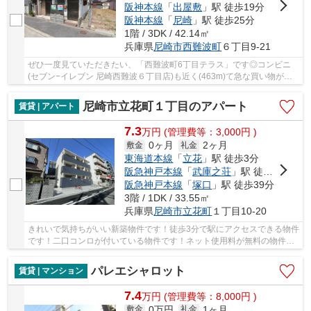
阪神本線
「
出屋敷
」駅 徒歩19分
阪神本線
「
尼崎
」駅 徒歩25分
1階 / 3DK / 42.14㎡
兵庫県
尼崎市
西難波町
６丁目9-21
ぜひ一度見ていただきたい、「西難波町6丁目テラス」です◎コンビニ
(セブン−イレブン 尼崎西難波６丁目店)も近く(463m)て急な買い物があ
った時にも便利です◎暮らしに役立つパソコンが使...
尼崎市立花町１丁目のアパート
賃貸 | アパート
7.3
万
円
(管理費等：3,000円 )
0ヶ月
2ヶ月
敷金
礼金
東海道本線
「
立花
」駅 徒歩3分
阪急神戸本線
「
武庫之荘
」駅 徒歩28分
阪急神戸本線
「
塚口
」駅 徒歩39分
3階 / 1DK / 33.55㎡
兵庫県
尼崎市
立花町
１丁目10-20
きれいで気持ちがいい新築物件です！徒歩3分で駅にアクセスできる物件
です！二口コンロが付いている物件です！ネット使用料が無料の物件で
す！お住まいをお探しの方は、当社オススメの...
パレエシャロット
賃貸 | マンション
7.4
万
円
(管理費等：8,000円 )
0万円
1ヶ月
敷金
礼金