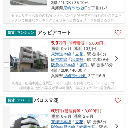
3階 / 1LDK / 35.10㎡
兵庫県
尼崎市
七松町
１丁目11-7
セキュリティも安心のTVインターホン付き物件です☆憧れのシステムキ
ッチンで快適なクッキングライフを☆自然なイメージを感じるフローリ
ングです☆毎日の生活が楽しくなるお家、1LDKで広...
アッピアコート
賃貸 | マンション
5.9
万
円
(管理費等：5,000円 )
0ヶ月
10万円
敷金
礼金
東海道本線
「
立花
」駅 徒歩8分
阪神本線
「
出屋敷
」駅 徒歩29分
阪急神戸本線
「
塚口
」駅 徒歩36分
4階 / 2DK / 40.00㎡
兵庫県
尼崎市
七松町
３丁目6-9
東海道・山陽本線立花周辺への引っ越しをお考えなら「アッピアコー
ト」♪尼崎市立 七松小学校が通学範囲内、学校まで607m♪居住者の方が
安心できるよう、管理人が巡回しています♪お客様...
パロス立花
賃貸 | アパート
6
万
円
(管理費等：3,000円 )
0ヶ月
2ヶ月
敷金
礼金
東海道本線
「
立花
」駅 徒歩8分
阪急神戸本線
「
武庫之荘
」駅 徒歩33分