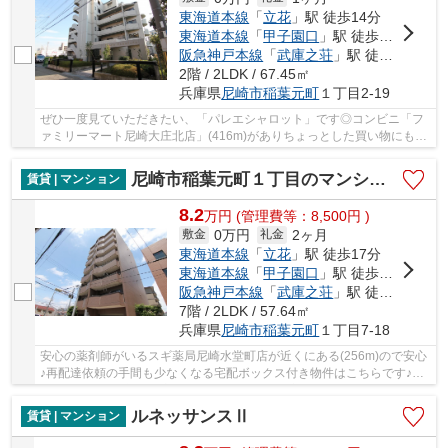
東海道本線
「
立花
」駅 徒歩14分
東海道本線
「
甲子園口
」駅 徒歩20分
阪急神戸本線
「
武庫之荘
」駅 徒歩30分
2階 / 2LDK / 67.45㎡
兵庫県
尼崎市
稲葉元町
１丁目2-19
ぜひ一度見ていただきたい、「パレエシャロット」です◎コンビニ「フ
ァミリーマート尼崎大庄北店」(416m)がありちょっとした買い物にも便
利です◎ご自身の近くに車を停めておくことがで...
尼崎市稲葉元町１丁目のマンション
賃貸 | マンション
8.2
万
円
(管理費等：8,500円 )
0万円
2ヶ月
敷金
礼金
東海道本線
「
立花
」駅 徒歩17分
東海道本線
「
甲子園口
」駅 徒歩26分
阪急神戸本線
「
武庫之荘
」駅 徒歩25分
7階 / 2LDK / 57.64㎡
兵庫県
尼崎市
稲葉元町
１丁目7-18
安心の薬剤師がいるスギ薬局尼崎水堂町店が近くにある(256m)ので安心
♪再配達依頼の手間も少なくなる宅配ボックス付き物件はこちらです♪ゆ
ったりとしたお部屋の広さ57.64㎡♪2LDKのお家...
ルネッサンスⅡ
賃貸 | マンション