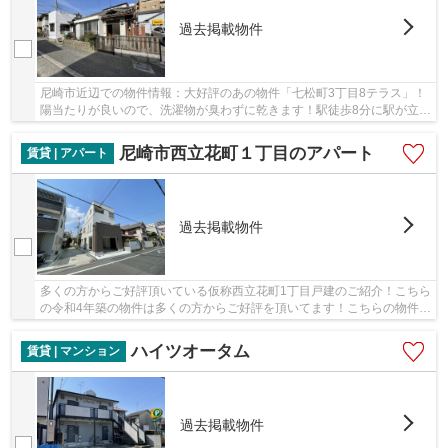
過去掲載物件
尼崎市近辺での物件情報：大好評のあの物件「七松町3丁目8テラス」！
陽当たりが良いので、洗濯物が臭わずに乾きます！駅徒歩8分に駅が立地
する物件なので、電車を多く利用する方にとっ...
尼崎市西立花町１丁目のアパート
賃貸 | アパート
過去掲載物件
多くの方からご好評頂いている仮称西立花町1丁目戸建のご紹介！こちら
の令和4年築の物件は多くの方からご好評を頂いてます！こちらの物件
は、陽当たり良好です！外観タイル張りは、長...
ハイツオータム
賃貸 | マンション
過去掲載物件