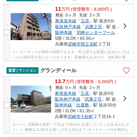
11
万
円
(管理費等：8,000円 )
0ヶ月
2ヶ月
敷金
礼金
東海道本線
「
立花
」駅 徒歩5分
阪急神戸本線
「
武庫之荘
」駅 徒歩29分
阪神本線
「
尼崎センタープール前
」駅 徒歩
5階 / 3LDK / 65.55㎡
兵庫県
尼崎市
西立花町
２丁目
インターネットが無料で利用できます。即入居でお部屋に住みたい方は
こちら現在空き室となっております。駐輪場もあるので、自転車の置き
場を探す必要もありません。毎日のお洗濯も楽...
グランディール
賃貸 | マンション
13.7
万
円
(管理費等：6,000円 )
0ヶ月
2ヶ月
敷金
礼金
東海道本線
「
立花
」駅 徒歩5分
阪急神戸本線
「
武庫之荘
」駅 徒歩31分
阪神本線
「
出屋敷
」駅 徒歩30分
2階 / 2LDK / 61.35㎡
兵庫県
尼崎市
七松町
２丁目16-1
ローソン 尼崎南七松町一丁目まで342mと近場にコンビニがあるのもポ
イント♪素敵な2LDKをお探しの方は当社まで♪オートロック付き物件なの
で、悪質な勧誘などにも効果的です♪静かで生活...