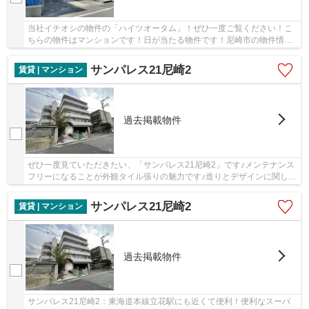
当社イチオシの物件の「ハイツオータム」！ぜひ一度ご覧ください！こ
ちらの物件はマンションです！日が当たる物件です！尼崎市の物件情報
をお探しなら、当社にお任せください！当物件...
サンパレス21尼崎2
賃貸 | マンション
過去掲載物件
ぜひ一度見ていただきたい、「サンパレス21尼崎2」です♪メンテナンス
フリーになることが外観タイル張りの魅力です♪造りとデザインに関し
て、自信をもって情報を提供できるマンションで...
サンパレス21尼崎2
賃貸 | マンション
過去掲載物件
サンパレス21尼崎2：東海道本線立花駅にも近くて便利！便利なスーパ