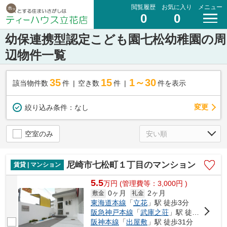
閲覧履歴
お気に入り
メニュー
0
0
幼保連携型認定こども園七松幼稚園の周
辺物件一覧
35
15
1～30
該当物件数
件
空き数
件
件を表示
変更
絞り込み条件：
なし
空室のみ
尼崎市七松町１丁目のマンション
賃貸 | マンション
5.5
万
円
(管理費等：3,000円 )
0ヶ月
2ヶ月
敷金
礼金
東海道本線
「
立花
」駅 徒歩3分
阪急神戸本線
「
武庫之荘
」駅 徒歩30分
阪神本線
「
出屋敷
」駅 徒歩31分