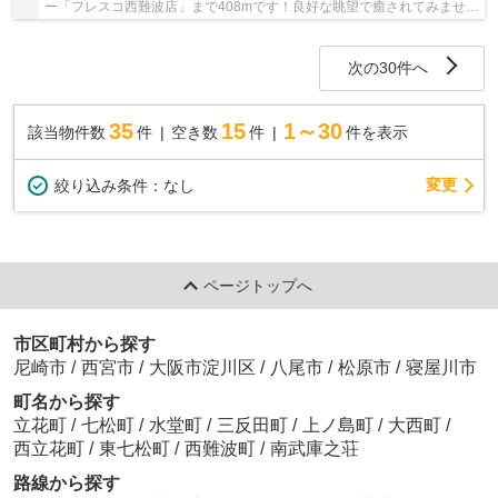
ー「フレスコ西難波店」まで408mです！良好な眺望で癒されてみません
か！外観タイル張りは、マンションの骨組みを守...
次の30件へ
35
15
1～30
該当物件数
件
空き数
件
件を表示
変更
絞り込み条件：
なし
ページトップへ
市区町村から探す
尼崎市
/
西宮市
/
大阪市淀川区
/
八尾市
/
松原市
/
寝屋川市
町名から探す
立花町
/
七松町
/
水堂町
/
三反田町
/
上ノ島町
/
大西町
/
西立花町
/
東七松町
/
西難波町
/
南武庫之荘
路線から探す