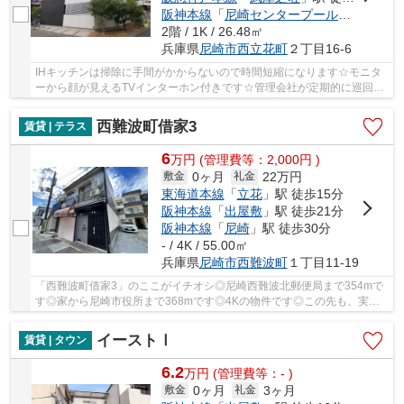
阪神本線
「
尼崎センタープール前
」駅 徒歩
2階 / 1K / 26.48㎡
兵庫県
尼崎市
西立花町
２丁目16-6
IHキッチンは掃除に手間がかからないので時間短縮になります☆モニタ
ーから顔が見えるTVインターホン付きです☆管理会社が定期的に巡回し
ています☆綺麗に整備されている賃貸物件は住み心...
西難波町借家3
賃貸 | テラス
6
万
円
(管理費等：2,000円 )
0ヶ月
22万円
敷金
礼金
東海道本線
「
立花
」駅 徒歩15分
阪神本線
「
出屋敷
」駅 徒歩21分
阪神本線
「
尼崎
」駅 徒歩30分
- / 4K / 55.00㎡
兵庫県
尼崎市
西難波町
１丁目11-19
「西難波町借家3」のここがイチオシ◎尼崎西難波北郵便局まで354mで
す◎家から尼崎市役所まで368mです◎4Kの物件です◎この先も、実り
ある充実した生活を送りたいですよね◎新しい生活を始...
イーストⅠ
賃貸 | タウン
6.2
万
円
(管理費等：- )
0ヶ月
3ヶ月
敷金
礼金