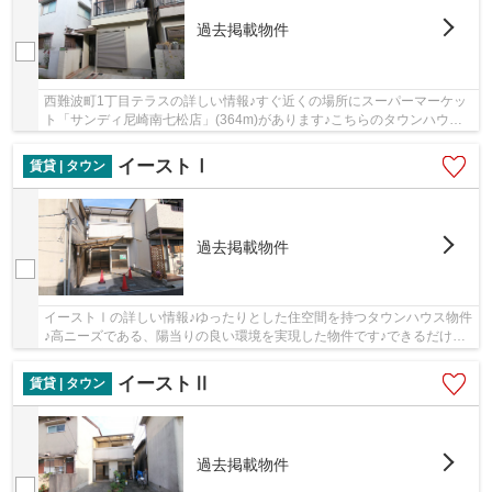
過去掲載物件
西難波町1丁目テラスの詳しい情報♪すぐ近くの場所にスーパーマーケッ
ト「サンディ尼崎南七松店」(364m)があります♪こちらのタウンハウス
は陽当たりが良好な物件になります♪様々な層に...
イーストⅠ
賃貸 | タウン
過去掲載物件
イーストⅠの詳しい情報♪ゆったりとした住空間を持つタウンハウス物件
♪高ニーズである、陽当りの良い環境を実現した物件です♪できるだけ早
めに不動産情報を集めたい方は当社スタッフま...
イーストⅡ
賃貸 | タウン
過去掲載物件