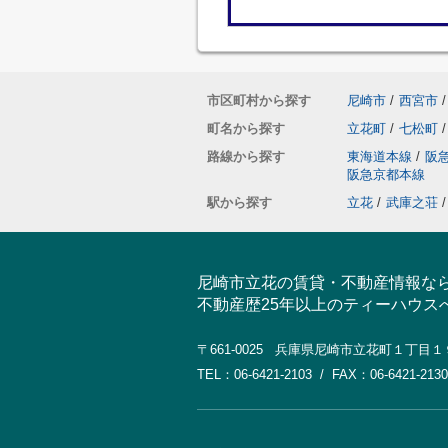
市区町村から探す
尼崎市
/
西宮市
/
町名から探す
立花町
/
七松町
/
路線から探す
東海道本線
/
阪
阪急京都本線
駅から探す
立花
/
武庫之荘
/
尼崎市立花の賃貸・不動産情報な
不動産歴25年以上のティーハウス
〒661-0025 兵庫県尼崎市立花町１丁目
TEL：06-6421-2103 / FAX：06-6421-2130