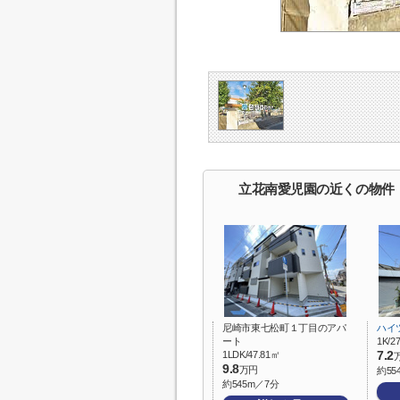
立花南愛児園の近くの物件
尼崎市東七松町１丁目のアパ
ハイ
ート
1K/2
1LDK/47.81㎡
7.2
9.8
万円
約55
約545m／7分