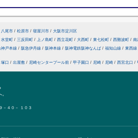
八尾市
/
松原市
/
寝屋川市
/
大阪市淀川区
水堂町
/
三反田町
/
上ノ島町
/
西立花町
/
大西町
/
東七松町
/
西難波町
/
南
急神戸本線
/
阪急伊丹線
/
阪神本線
/
阪神電鉄阪神なんば
/
福知山線
/
東西
塚口
/
出屋敷
/
尼崎センタープール前
/
甲子園口
/
尼崎
/
尼崎
/
西宮北口
/
ら
へ。
１９－４０－ １０３