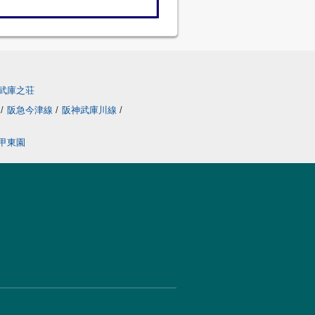
武庫之荘
線
/
阪急今津線
/
阪神武庫川線
/
甲東園