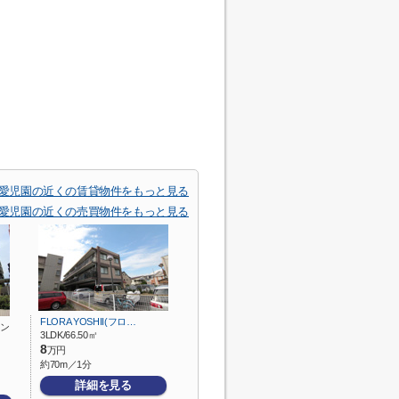
愛児園の近くの賃貸物件をもっと見る
愛児園の近くの売買物件をもっと見る
FLORA YOSHII(フロ…
ン
3LDK/66.50㎡
8
万円
約70m／1分
詳細を見る