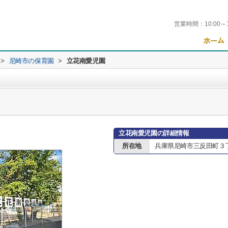
営業時間：
10:00～
>
尼崎市の保育園
>
立花南愛児園
立花南愛児園の詳細情報
所在地
兵庫県尼崎市三反田町３