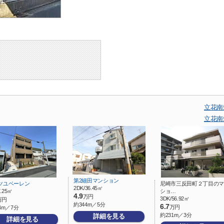
立花南
立花南
第2細田マンション
ツユベーレン
尼崎市三反田町２丁目のマ
2DK/36.45㎡
7.25㎡
ショ…
4.9
万円
3DK/56.92㎡
万円
約344m／5分
6.7
万円
4m／7分
約231m／3分
詳細を見る
詳細を見る