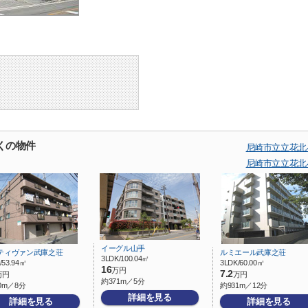
くの物件
尼崎市立立花北
尼崎市立立花北
イーグル山手
ティヴァン武庫之荘
ルミエール武庫之荘
3LDK/100.04㎡
/53.94㎡
3LDK/60.00㎡
16
万円
7.2
万円
万円
約371m／5分
0m／8分
約931m／12分
詳細を見る
詳細を見る
詳細を見る