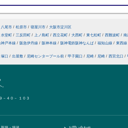
八尾市
/
松原市
/
寝屋川市
/
大阪市淀川区
水堂町
/
三反田町
/
上ノ島町
/
西立花町
/
大西町
/
東七松町
/
西難波町
/
南
急神戸本線
/
阪急伊丹線
/
阪神本線
/
阪神電鉄阪神なんば
/
福知山線
/
東西
塚口
/
出屋敷
/
尼崎センタープール前
/
甲子園口
/
尼崎
/
尼崎
/
西宮北口
/
ら
へ。
１９－４０－ １０３
新築・築浅
お問い合わせ