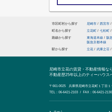
市区町村から探す
尼崎市
/
西宮市
/
町名から探す
立花町
/
七松町
/
路線から探す
東海道本線
/
阪
阪急京都本線
駅から探す
立花
/
武庫之荘
/
尼崎市立花の賃貸・不動産情報な
不動産歴25年以上のティーハウス
〒661-0025 兵庫県尼崎市立花町１丁目
TEL：06-6421-2103 / FAX：06-6421-2130
ホーム