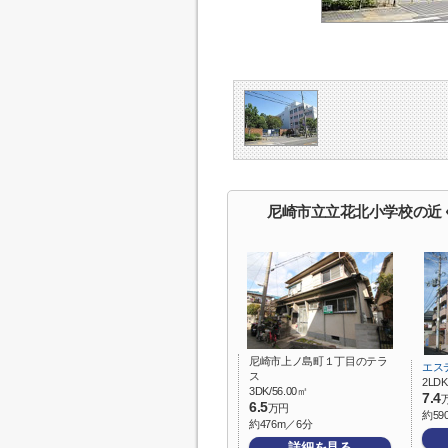
尼崎市立立花北小学校の近
尼崎市上ノ島町１丁目のテラ
エス
ス
2LDK
3DK/56.00㎡
7.4
6.5
万円
約59
約476m／6分
詳細を見る