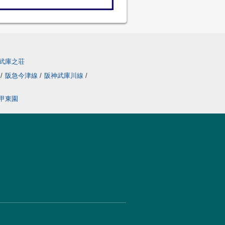
武庫之荘
線
/
阪急今津線
/
阪神武庫川線
/
甲東園