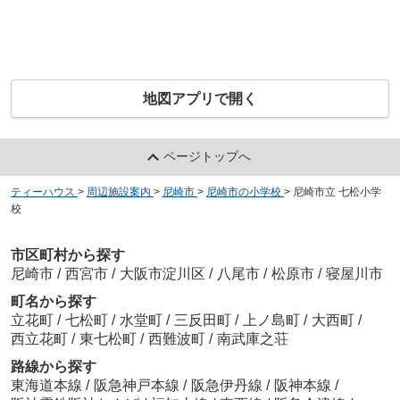
地図アプリで開く
ページトップへ
ティーハウス
>
周辺施設案内
>
尼崎市
>
尼崎市の小学校
>
尼崎市立 七松小学
校
市区町村から探す
尼崎市
/
西宮市
/
大阪市淀川区
/
八尾市
/
松原市
/
寝屋川市
町名から探す
立花町
/
七松町
/
水堂町
/
三反田町
/
上ノ島町
/
大西町
/
西立花町
/
東七松町
/
西難波町
/
南武庫之荘
路線から探す
東海道本線
/
阪急神戸本線
/
阪急伊丹線
/
阪神本線
/