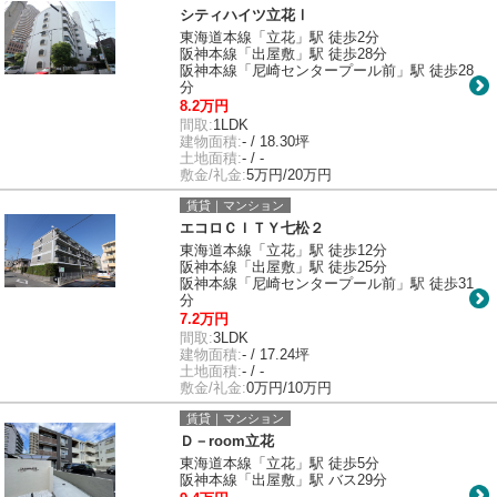
シティハイツ立花Ⅰ
東海道本線「立花」駅 徒歩2分
阪神本線「出屋敷」駅 徒歩28分
阪神本線「尼崎センタープール前」駅 徒歩28
分
8.2万円
間取:
1LDK
建物面積:
- / 18.30坪
土地面積:
- / -
敷金/礼金:
5万円/20万円
賃貸｜マンション
エコロＣＩＴＹ七松２
東海道本線「立花」駅 徒歩12分
阪神本線「出屋敷」駅 徒歩25分
阪神本線「尼崎センタープール前」駅 徒歩31
分
7.2万円
間取:
3LDK
建物面積:
- / 17.24坪
土地面積:
- / -
敷金/礼金:
0万円/10万円
賃貸｜マンション
Ｄ－room立花
東海道本線「立花」駅 徒歩5分
阪神本線「出屋敷」駅 バス29分