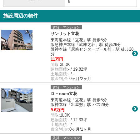
９
施設周辺の物件
賃貸｜マンション
サンリット立花
東海道本線「立花」駅 徒歩5分
阪急神戸本線「武庫之荘」駅 徒歩29分
阪神本線「尼崎センタープール前」駅 徒歩28
分
11万円
間取:
3LDK
建物面積:
- / 19.82坪
土地面積:
- / -
敷金/礼金:
0ヶ月/2ヶ月
賃貸｜マンション
Ｄ－room立花
東海道本線「立花」駅 徒歩5分
阪神本線「出屋敷」駅 バス29分
9.6万円
間取:
1LDK
建物面積:
- / 12.33坪
土地面積:
- / -
敷金/礼金:
0ヶ月/1ヶ月
賃貸｜マンション