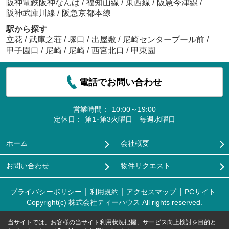
阪神電鉄阪神なんば
/
福知山線
/
東西線
/
阪急今津線
/
阪神武庫川線
/
阪急京都本線
駅から探す
立花
/
武庫之荘
/
塚口
/
出屋敷
/
尼崎センタープール前
/
甲子園口
/
尼崎
/
尼崎
/
西宮北口
/
甲東園
電話でお問い合わせ
営業時間：
10:00～19:00
定休日：
第1･第3火曜日 毎週水曜日
ホーム
会社概要
お問い合わせ
物件リクエスト
プライバシーポリシー
利用規約
アクセスマップ
PCサイト
Copyright(c) 株式会社ティーハウス All rights reserved.
当サイトでは、お客様の当サイト利用状況把握、サービス向上検討を目的と