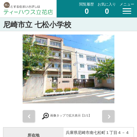
閲覧履歴
お気に入り
メニュー
0
0
尼崎市立 七松小学校
前
次
画像タップで拡大表示【
1
/1】
兵庫県尼崎市南七松町１丁目４－４
所在地