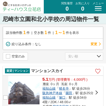
閲覧履歴
お気に入り
メニュー
0
0
尼崎市立園和北小学校の周辺物件一覧
1
1
1～1
該当物件数
件
空き数
件
件を表示
変更
絞り込み条件：
なし
空室のみ
マンションスカイ
賃貸 | マンション
5.1
万
円
(管理費等：4,000円 )
0ヶ月
0ヶ月
敷金
礼金
福知山線
「
猪名寺
」駅 徒歩26分
阪急神戸本線
「
園田
」駅 徒歩25分
福知山線
「
塚口
」駅 徒歩34分
4階 / 2DK / 48.00㎡