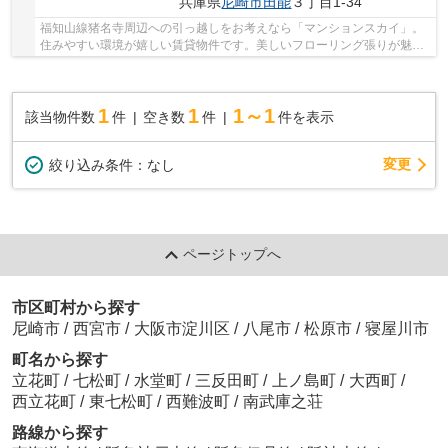
兵庫県
尼崎市
田能
３丁目1-34
福知山線猪名寺周辺への引っ越しをお考えなら「マンションスカイ」。
住みやすい環境が嬉しい賃貸物件です。美しいフローリング張りが魅力
のマンションとなっています。専有面積48㎡の...
1
1
1～1
該当物件数
件
空き数
件
件を表示
変更
絞り込み条件：
なし
ページトップへ
市区町村から探す
尼崎市
/
西宮市
/
大阪市淀川区
/
八尾市
/
松原市
/
寝屋川市
町名から探す
立花町
/
七松町
/
水堂町
/
三反田町
/
上ノ島町
/
大西町
/
西立花町
/
東七松町
/
西難波町
/
南武庫之荘
路線から探す