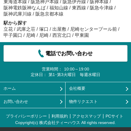
東海道本線
/
阪急神戸本線
/
阪急伊丹線
/
阪神本線
/
阪神電鉄阪神なんば
/
福知山線
/
東西線
/
阪急今津線
/
阪神武庫川線
/
阪急京都本線
駅から探す
立花
/
武庫之荘
/
塚口
/
出屋敷
/
尼崎センタープール前
/
甲子園口
/
尼崎
/
尼崎
/
西宮北口
/
甲東園
電話でお問い合わせ
営業時間：
10:00～19:00
定休日：
第1･第3火曜日 毎週水曜日
ホーム
会社概要
お問い合わせ
物件リクエスト
プライバシーポリシー
利用規約
アクセスマップ
PCサイト
Copyright(c) 株式会社ティーハウス All rights reserved.