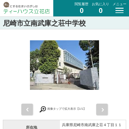
閲覧履歴
お気に入り
メニュー
0
0
尼崎市立南武庫之荘中学校
前
次
画像タップで拡大表示【
1
/1】
兵庫県尼崎市南武庫之荘４丁目１１
所在地