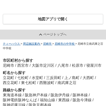
地図アプリで開く
ページトップへ
ティーハウス
>
周辺施設案内
>
尼崎市
>
尼崎市の中学校
>
尼崎市立南武庫之荘
中学校
市区町村から探す
尼崎市
/
西宮市
/
大阪市淀川区
/
八尾市
/
松原市
/
寝屋川市
町名から探す
立花町
/
七松町
/
水堂町
/
三反田町
/
上ノ島町
/
大西町
/
西立花町
/
東七松町
/
西難波町
/
南武庫之荘
路線から探す
東海道本線
/
阪急神戸本線
/
阪急伊丹線
/
阪神本線
/
阪神電鉄阪神なんば
/
福知山線
/
東西線
/
阪急今津線
/
阪神武庫川線
/
阪急京都本線