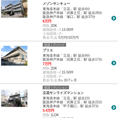
メゾンサンキュー
東海道本線「立花」駅 徒歩4分
阪急神戸本線「武庫之荘」駅 徒歩28分
阪急神戸本線「塚口」駅 徒歩37分
6万円
間取:
2DK
建物面積:
- / 13.00坪
土地面積:
- / -
敷金/礼金:
5万円/10万円
賃貸｜アパート
プリエ
東海道本線「立花」駅 徒歩9分
阪急神戸本線「武庫之荘」駅 徒歩17分
7万円
間取:
2DK
建物面積:
- / 15.50坪
土地面積:
- / -
敷金/礼金:
0ヶ月/7ヶ月
賃貸｜マンション
立花サンライズマンション
東海道本線「立花」駅 徒歩2分
阪急神戸本線「武庫之荘」駅 徒歩22分
東海道本線「甲子園口」駅 徒歩37分
5.4万円
間取:
1LDK