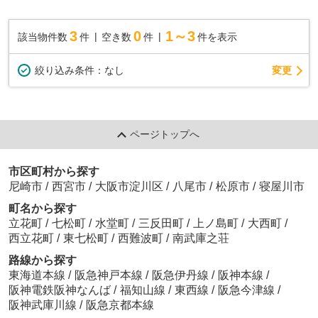
3
0
1～3
該当物件数
件
空き数
件
件を表示
変更
絞り込み条件：
なし
ページトップへ
市区町村から探す
尼崎市
/
西宮市
/
大阪市淀川区
/
八尾市
/
松原市
/
寝屋川市
町名から探す
立花町
/
七松町
/
水堂町
/
三反田町
/
上ノ島町
/
大西町
/
西立花町
/
東七松町
/
西難波町
/
南武庫之荘
路線から探す
東海道本線
/
阪急神戸本線
/
阪急伊丹線
/
阪神本線
/
阪神電鉄阪神なんば
/
福知山線
/
東西線
/
阪急今津線
/
阪神武庫川線
/
阪急京都本線