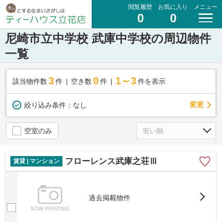
閲覧履歴
お気に入り
メニュー
0
0
尼崎市立中学校 武庫中学校の周辺物件
一覧
3
0
1～3
該当物件数
件
空き数
件
件を表示
変更
絞り込み条件：
なし
空室のみ
フローレンス武庫之荘Ⅲ
賃貸 | マンション
過去掲載物件