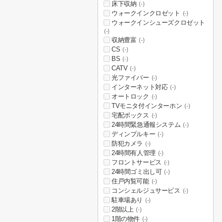
床下収納
(-)
ウォークインクロゼット
(-)
ウォークインシューズクロゼット
(-)
収納豊富
(-)
CS
(-)
BS
(-)
CATV
(-)
光ファイバー
(-)
インターネット対応
(-)
オートロック
(-)
TVモニタ付インターホン
(-)
宅配ボックス
(-)
24時間緊急通報システム
(-)
ディンプルキー
(-)
防犯カメラ
(-)
24時間有人管理
(-)
フロントサービス
(-)
24時間ゴミ出し可
(-)
住戸内覧可能
(-)
コンシェルジュサービス
(-)
駐車場あり
(-)
2階以上
(-)
1階の物件
(-)