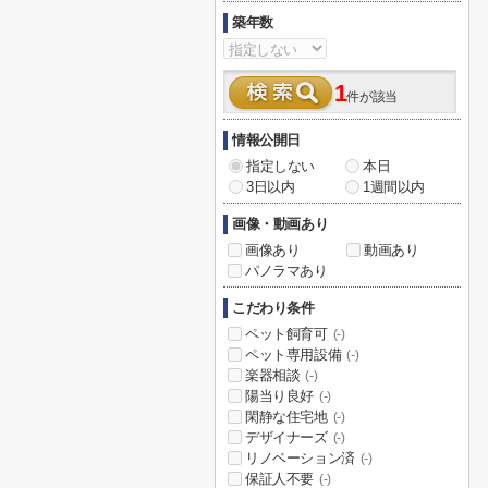
築年数
1
件が該当
情報公開日
指定しない
本日
3日以内
1週間以内
画像・動画あり
画像あり
動画あり
パノラマあり
こだわり条件
ペット飼育可
(-)
ペット専用設備
(-)
楽器相談
(-)
陽当り良好
(-)
閑静な住宅地
(-)
デザイナーズ
(-)
リノベーション済
(-)
保証人不要
(-)