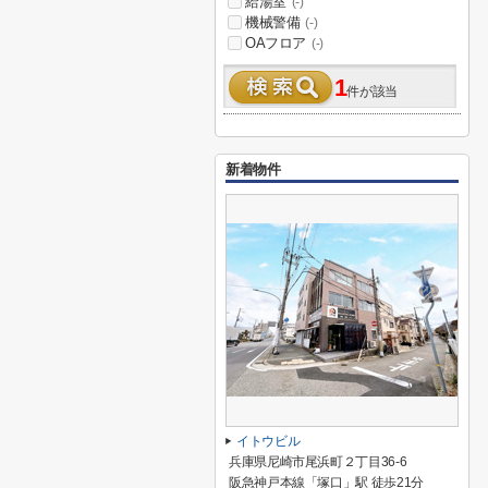
給湯室
(-)
機械警備
(-)
OAフロア
(-)
1
件が該当
新着物件
イトウビル
兵庫県尼崎市尾浜町２丁目36-6
阪急神戸本線「塚口」駅 徒歩21分