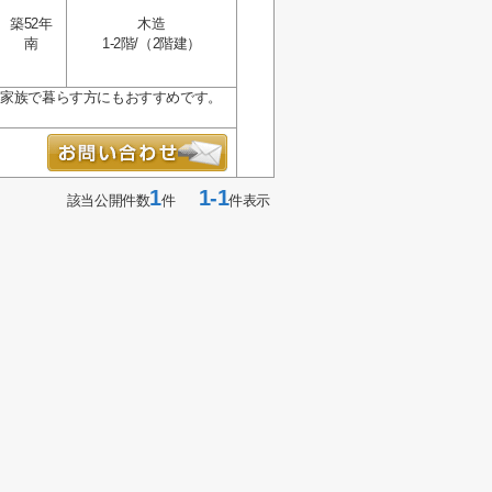
築52年
木造
南
1-2階/（2階建）
！家族で暮らす方にもおすすめです。
1
1-1
該当公開件数
件
件表示