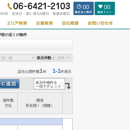
00
00
19:00
定休日：
第1･第3火曜日 毎週水曜日
学校の近くの物件
表示件数：
1
1-1
該当公開件数
件
件表示
表示中物件を
一括でチェック
築年数
構造
方位
所在階 / （階建）