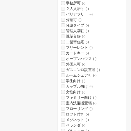
事務所可
(-)
２人入居可
(-)
バリアフリー
(-)
分割可
(-)
分譲タイプ
(-)
管理人常駐
(-)
眺望良好
(-)
二世帯住宅
(-)
フリーレント
(-)
カードキー
(-)
オープンハウス
(-)
外国人可
(-)
ガスコンロ設置可
(-)
ルームシェア可
(-)
学生向け
(-)
カップル向け
(-)
女性向け
(-)
ファミリー向け
(-)
室内洗濯機置場
(-)
フローリング
(-)
ロフト付き
(-)
メゾネット
(-)
ベランダ
(-)
バルコニー