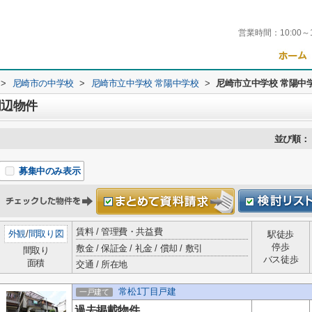
営業時間：
10:00～
>
尼崎市の中学校
>
尼崎市立中学校 常陽中学校
>
尼崎市立中学校 常陽中
周辺物件
並び順：
募集中のみ表示
賃料 / 管理費・共益費
外観
/
間取り図
駅徒歩
停歩
敷金 / 保証金 / 礼金 / 償却 / 敷引
間取り
バス徒歩
面積
交通 / 所在地
常松1丁目戸建
一戸建て
過去掲載物件