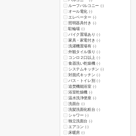
(-)
ルーフバルコニー
(-)
オール電化
(-)
エレベーター
(-)
照明器具付き
(-)
駐輪場
(-)
バイク置場あり
(-)
家具・家電付き
(-)
洗濯機置場有
(-)
外観タイル張り
(-)
コンロ２口以上
(-)
食器洗い乾燥機
(-)
システムキッチン
(-)
対面式キッチン
(-)
バス・トイレ別
(-)
追焚機能浴室
(-)
浴室乾燥機
(-)
温水洗浄便座
(-)
洗面台
(-)
洗髪洗面化粧台
(-)
シャワー
(-)
独立洗面台
(-)
エアコン
(-)
床暖房
(-)