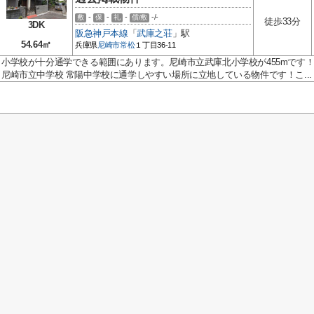
-
-
-
-/-
敷
保
礼
償/敷
徒歩33分
3DK
阪急神戸本線
「
武庫之荘
」駅
54.64㎡
兵庫県
尼崎市
常松
１丁目36-11
小学校が十分通学できる範囲にあります。尼崎市立武庫北小学校が455mです
尼崎市立中学校 常陽中学校に通学しやすい場所に立地している物件です！こ...