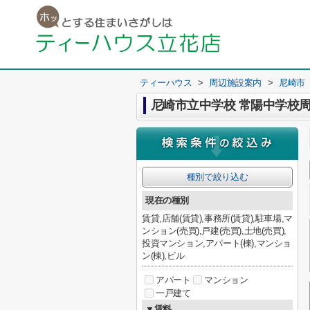
ティーハウス
>
周辺施設案内
>
尼崎市
尼崎市立中学校 常陽中学校
種別で絞り込む
現在の種別
賃貸,店舗(賃貸),事務所(賃貸),駐車場,マ
ンション(売買),戸建(売買),土地(売買),
投資マンション,アパート(棟),マンショ
ン(棟),ビル
アパート
マンション
一戸建て
▼賃料