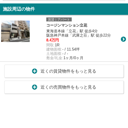
施設周辺の物件
賃貸｜アパート
コージンマンション立花
東海道本線「立花」駅 徒歩4分
阪急神戸本線「武庫之荘」駅 徒歩22分
8.4万円
間取:
1R
建物面積:
- / 11.54坪
土地面積:
- / -
敷金/礼金:
1ヶ月/0ヶ月
近くの賃貸物件をもっと見る
近くの売買物件をもっと見る