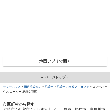
地図アプリで開く
ページトップへ
ティーハウス
>
周辺施設案内
>
尼崎市
>
尼崎市の喫茶店・カフェ
>
スターバッ
クス コーヒー 尼崎立花店
市区町村から探す
尼崎市
/
西宮市
/
大阪市淀川区
/
八尾市
/
松原市
/
寝屋川市