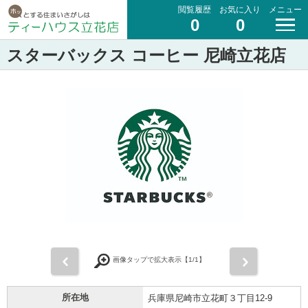
閲覧履歴
お気に入り
メニュー
0
0
スターバックス コーヒー 尼崎立花店
前
次
画像タップで拡大表示【
1
/1】
所在地
兵庫県尼崎市立花町３丁目12-9