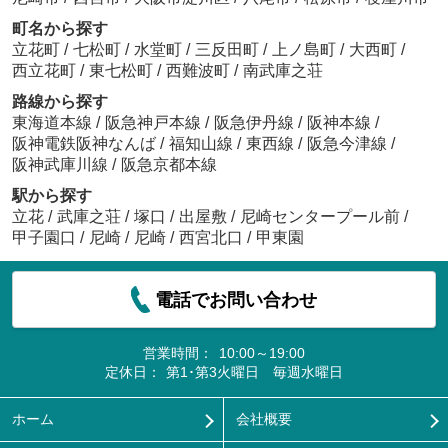
町名から探す
立花町
/
七松町
/
水堂町
/
三反田町
/
上ノ島町
/
大西町
/
西立花町
/
東七松町
/
西難波町
/
南武庫之荘
路線から探す
東海道本線
/
阪急神戸本線
/
阪急伊丹線
/
阪神本線
/
阪神電鉄阪神なんば
/
福知山線
/
東西線
/
阪急今津線
/
阪神武庫川線
/
阪急京都本線
駅から探す
立花
/
武庫之荘
/
塚口
/
出屋敷
/
尼崎センタープール前
/
甲子園口
/
尼崎
/
尼崎
/
西宮北口
/
甲東園
電話でお問い合わせ
営業時間：
10:00～19:00
定休日：
第1･第3火曜日 毎週水曜日
ホーム
会社概要