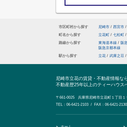
市区町村から探す
尼崎市
/
西宮市
/
町名から探す
立花町
/
七松町
/
路線から探す
東海道本線
/
阪
阪急京都本線
駅から探す
立花
/
武庫之荘
/
尼崎市立花の賃貸・不動産情報な
不動産歴25年以上のティーハウス
〒661-0025 兵庫県尼崎市立花町１丁目
TEL：06-6421-2103 / FAX：06-6421-2130
ホーム