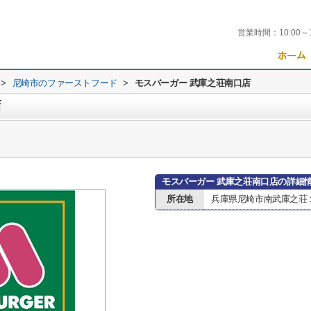
営業時間：
10:00～
>
尼崎市のファーストフード
>
モスバーガー 武庫之荘南口店
店
モスバーガー 武庫之荘南口店の詳細
所在地
兵庫県尼崎市南武庫之荘