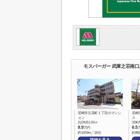
モスバーガー 武庫之荘南
尼崎市立花町１丁目のマンシ
尼崎
ョン
ス
2LDK/51.00㎡
3DK/
8.9
6.5
万円
約1459m／19分
約86
詳細を見る