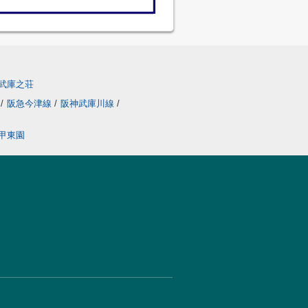
武庫之荘
線
/
阪急今津線
/
阪神武庫川線
/
甲東園