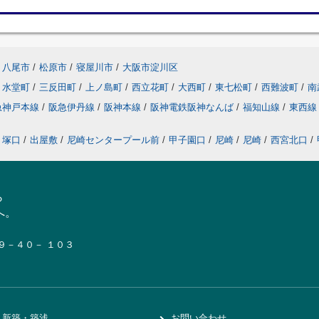
八尾市
/
松原市
/
寝屋川市
/
大阪市淀川区
水堂町
/
三反田町
/
上ノ島町
/
西立花町
/
大西町
/
東七松町
/
西難波町
/
南
急神戸本線
/
阪急伊丹線
/
阪神本線
/
阪神電鉄阪神なんば
/
福知山線
/
東西
塚口
/
出屋敷
/
尼崎センタープール前
/
甲子園口
/
尼崎
/
尼崎
/
西宮北口
/
ら
へ。
１９－４０－ １０３
新築・築浅
お問い合わせ