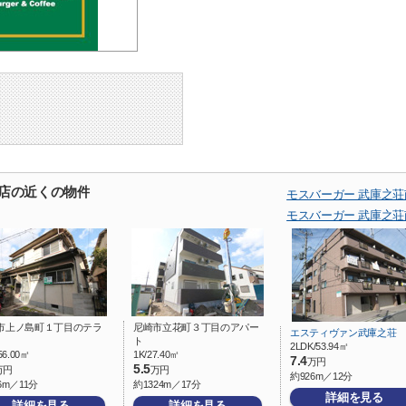
口店の近くの物件
モスバーガー 武庫之
モスバーガー 武庫之
市上ノ島町１丁目のテラ
尼崎市立花町３丁目のアパー
エスティヴァン武庫之荘
ト
2LDK/53.94㎡
56.00㎡
1K/27.40㎡
7.4
万円
5.5
万円
万円
約926m／12分
6m／11分
約1324m／17分
詳細を見る
詳細を見る
詳細を見る