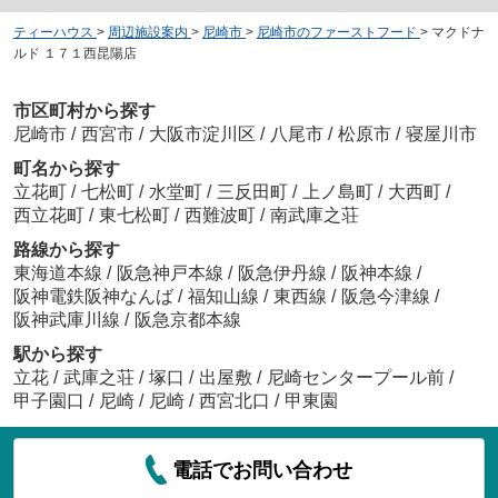
ティーハウス
>
周辺施設案内
>
尼崎市
>
尼崎市のファーストフード
>
マクドナ
ルド １７１西昆陽店
市区町村から探す
尼崎市
/
西宮市
/
大阪市淀川区
/
八尾市
/
松原市
/
寝屋川市
町名から探す
立花町
/
七松町
/
水堂町
/
三反田町
/
上ノ島町
/
大西町
/
西立花町
/
東七松町
/
西難波町
/
南武庫之荘
路線から探す
東海道本線
/
阪急神戸本線
/
阪急伊丹線
/
阪神本線
/
阪神電鉄阪神なんば
/
福知山線
/
東西線
/
阪急今津線
/
阪神武庫川線
/
阪急京都本線
駅から探す
立花
/
武庫之荘
/
塚口
/
出屋敷
/
尼崎センタープール前
/
甲子園口
/
尼崎
/
尼崎
/
西宮北口
/
甲東園
電話でお問い合わせ