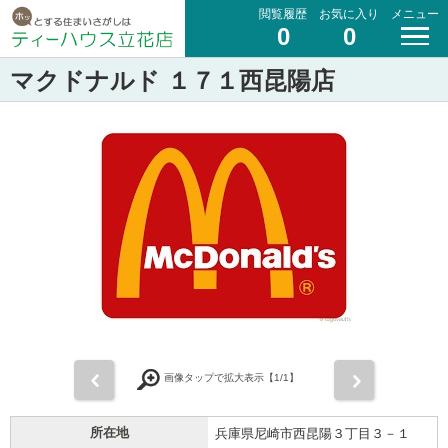
閲覧履歴
お気に入り
メニュー
0
0
マクドナルド １７１西昆陽店
前
次
画像タップで拡大表示【
1
/1】
所在地
兵庫県尼崎市西昆陽３丁目３－１