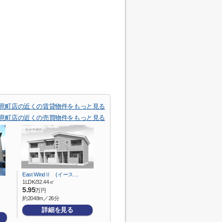
道意町店の近くの賃貸物件をもっと見る
道意町店の近くの売買物件をもっと見る
East WindⅡ (イース…
1LDK/32.44㎡
5.95
万円
約2048m／26分
詳細を見る