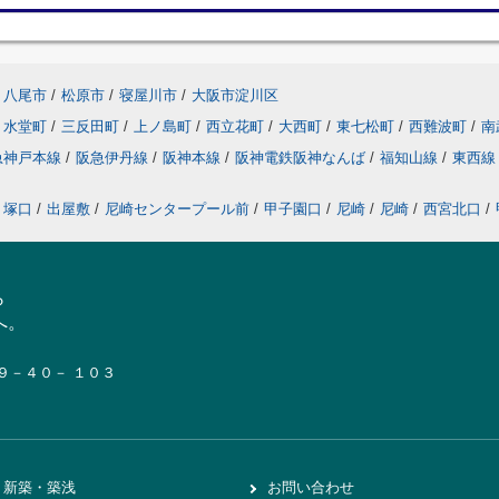
八尾市
/
松原市
/
寝屋川市
/
大阪市淀川区
水堂町
/
三反田町
/
上ノ島町
/
西立花町
/
大西町
/
東七松町
/
西難波町
/
南
急神戸本線
/
阪急伊丹線
/
阪神本線
/
阪神電鉄阪神なんば
/
福知山線
/
東西
塚口
/
出屋敷
/
尼崎センタープール前
/
甲子園口
/
尼崎
/
尼崎
/
西宮北口
/
ら
へ。
１９－４０－ １０３
新築・築浅
お問い合わせ