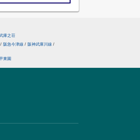
武庫之荘
線
/
阪急今津線
/
阪神武庫川線
/
甲東園