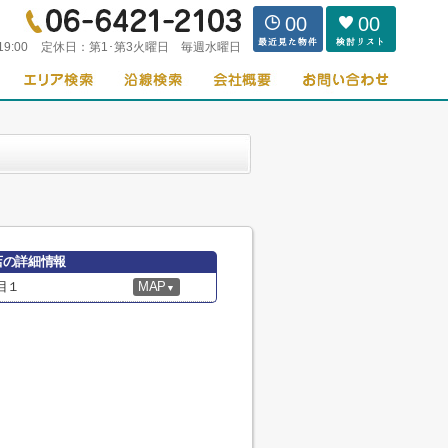
00
00
19:00
定休日：
第1･第3火曜日 毎週水曜日
店の詳細情報
目１
MAP
▼