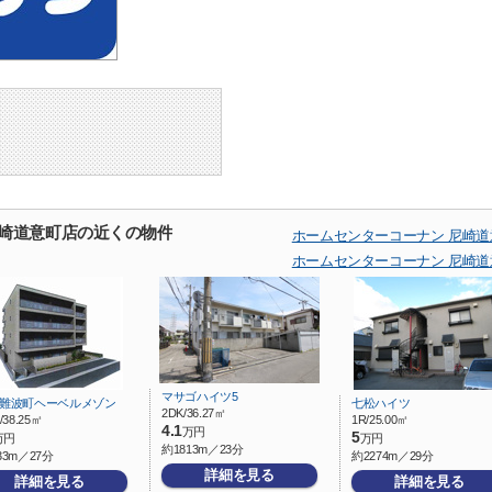
尼崎道意町店の近くの物件
ホームセンターコーナン 尼崎
ホームセンターコーナン 尼崎
マサゴハイツ5
東難波町ヘーベルメゾン
七松ハイツ
2DK/36.27㎡
/38.25㎡
1R/25.00㎡
4.1
万円
5
万円
万円
約1813m／23分
33m／27分
約2274m／29分
詳細を見る
詳細を見る
詳細を見る