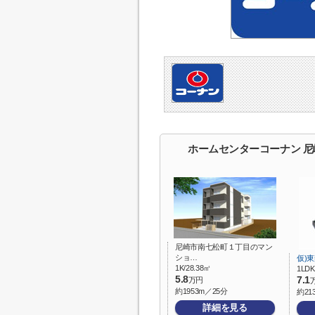
ホームセンターコーナン 
尼崎市南七松町１丁目のマン
ショ…
仮)
1K/28.38㎡
1LDK
5.8
7.1
万円
約1953m／25分
約21
詳細を見る