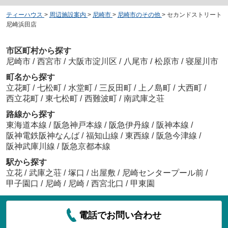
ティーハウス
>
周辺施設案内
>
尼崎市
>
尼崎市のその他
>
セカンドストリート
尼崎浜田店
市区町村から探す
尼崎市
/
西宮市
/
大阪市淀川区
/
八尾市
/
松原市
/
寝屋川市
町名から探す
立花町
/
七松町
/
水堂町
/
三反田町
/
上ノ島町
/
大西町
/
西立花町
/
東七松町
/
西難波町
/
南武庫之荘
路線から探す
東海道本線
/
阪急神戸本線
/
阪急伊丹線
/
阪神本線
/
阪神電鉄阪神なんば
/
福知山線
/
東西線
/
阪急今津線
/
阪神武庫川線
/
阪急京都本線
駅から探す
立花
/
武庫之荘
/
塚口
/
出屋敷
/
尼崎センタープール前
/
甲子園口
/
尼崎
/
尼崎
/
西宮北口
/
甲東園
電話でお問い合わせ