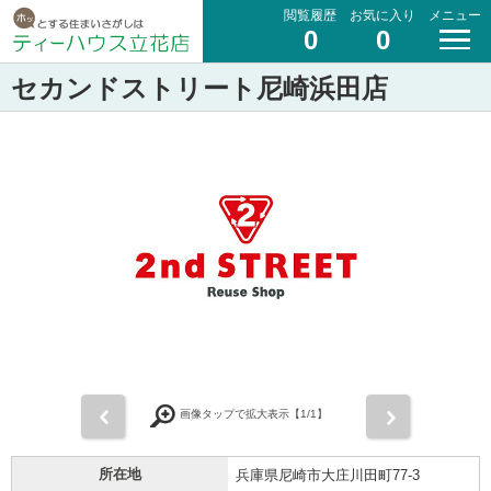
閲覧履歴
お気に入り
メニュー
0
0
セカンドストリート尼崎浜田店
前
次
画像タップで拡大表示【
1
/1】
所在地
兵庫県尼崎市大庄川田町77-3